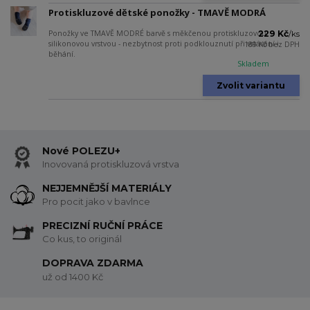
Protiskluzové dětské ponožky - TMAVĚ MODRÁ
Ponožky ve TMAVĚ MODRÉ barvě s měkčenou protiskluzovou
229 Kč
/
ks
silikonovou vrstvou - nezbytnost proti podklouznutí při vstávání i
189 Kč
bez DPH
běhání.
Skladem
Zvolit variantu
Nové POLEZU+
Inovovaná protiskluzová vrstva
NEJJEMNĚJŠÍ MATERIÁLY
Pro pocit jako v bavlnce
PRECIZNÍ RUČNÍ PRÁCE
Co kus, to originál
DOPRAVA ZDARMA
už od 1400 Kč