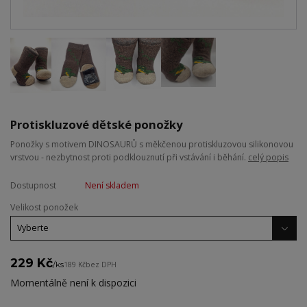
Protiskluzové dětské ponožky
Ponožky s motivem DINOSAURŮ s měkčenou protiskluzovou silikonovou
vrstvou - nezbytnost proti podklouznutí při vstávání i běhání.
celý popis
Dostupnost
Není skladem
Velikost ponožek
229 Kč
/
ks
189 Kč
bez DPH
Momentálně není k dispozici