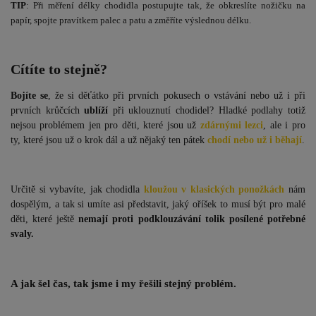
TIP
: Při měření délky chodidla postupujte tak, že obkreslíte nožičku na
papír, spojte pravítkem palec a patu a změříte výslednou délku.
Cítíte to stejně?
Bojíte se
, že si děťátko při prvních pokusech o vstávání nebo už i při
prvních krůčcích
ublíží
při uklouznutí chodidel? Hladké podlahy totiž
nejsou problémem jen pro děti, které jsou už
zdárnými lezci
, ale i pro
ty, které jsou už o krok dál a už nějaký ten pátek
chodí nebo už i běhají
.
Určitě si vybavíte, jak chodidla
kloužou v klasických ponožkách
nám
dospělým, a tak si umíte asi představit, jaký oříšek to musí být pro malé
děti, které ještě
nemají proti podklouzávání tolik posílené potřebné
svaly.
A jak šel čas, tak jsme i my řešili stejný problém.