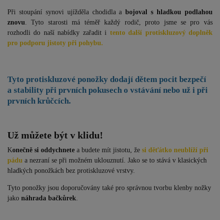
Při stoupání synovi ujížděla chodidla a
bojoval s hladkou podlahou
znovu
. Tyto starosti má téměř každý rodič, proto jsme se pro vás
rozhodli do naší nabídky zařadit i
tento další protiskluzový doplněk
pro podporu jistoty při pohybu.
Tyto protiskluzové ponožky dodají
dětem pocit bezpečí
a stability při prvních pokusech o vstávání nebo už i při
prvních krůčcích.
Už můžete být v klidu!
K
onečně si oddychnete
a budete mít jistotu, že
si děťátko neublíží při
pádu
a nezraní se při možném uklouznutí. Jako se to stává v klasických
hladkých ponožkách bez protiskluzové vrstvy.
Tyto ponožky jsou doporučovány také pro správnou tvorbu klenby nožky
jako
náhrada bačkůrek
.