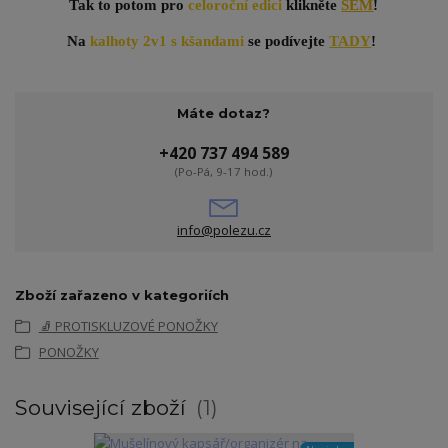
Tak to potom pro
celoroční edici
klikněte
SEM
!
Na
kalhoty 2v1 s kšandami
se podívejte
TADY
!
Máte dotaz?
+420 737 494 589
(Po-Pá, 9-17 hod.)
info@polezu.cz
Zboží zařazeno v kategoriích
🧦 PROTISKLUZOVÉ PONOŽKY
PONOŽKY
Související zboží
1