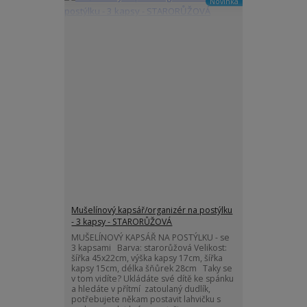
Novinka
Mušelínový kapsář/organizér na postýlku
- 3 kapsy - STARORŮŽOVÁ
MUŠELÍNOVÝ KAPSÁŘ NA POSTÝLKU - se
3 kapsami Barva: starorůžová Velikost:
šířka 45x22cm, výška kapsy 17cm, šířka
kapsy 15cm, délka šňůrek 28cm Taky se
v tom vidíte? Ukládáte své dítě ke spánku
a hledáte v přítmí zatoulaný dudlík,
potřebujete někam postavit lahvičku s