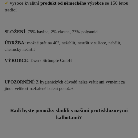
✔
vysoce kvalitní
produkt od německého výrobce
se 150 letou
tradicí
SLOŽENÍ
: 75% bavlna, 2% elastan, 23% polyamid
ÚDRŽBA
:
možné prát na 40°, nežehlit, nesušit v sušicce, nebělit,
chemicky nečistit
VÝROBCE
: Ewers Str
ümpfe GmbH
UPOZORNĚNÍ
: Z hygienických důvodů nelze vrátit ani vyměnit za
jinou velikost rozbalené balení ponožek.
Rádi byste ponožky sladili s našimi protiskluzovými
kalhotami?