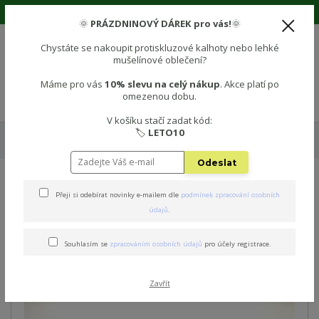
🌞 Prázdninová sleva 10% na vše! Použijte kód: LETO10 🌞
🌞
PRÁZDNINOVÝ DÁREK pro vás!
🌞
Chystáte se nakoupit protiskluzové kalhoty nebo lehké
mušelínové oblečení?
0
0 Kč
Máme pro vás
10% slevu na celý nákup
. Akce platí po
omezenou dobu.
Menu
V košíku stačí zadat kód:
🏷️
LETO10
Úvod
🧦 PROTISKLUZOVÉ PONOŽKY
Protiskluzové dětské ponožky -
DINOSAURUS
Odeslat
Protiskluzové dětské
Přeji si odebírat novinky e-mailem dle
podmínek zpracování osobních
údajů
.
ponožky - DINOSAURUS
Souhlasím se
zpracováním osobních údajů
pro účely registrace.
Novinka
Zavřít