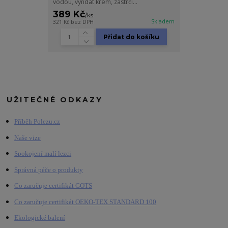
vodou, vyndat krém, zastrči...
389 Kč
/
ks
Skladem
321 Kč
bez DPH
Přidat do košíku
UŽITEČNÉ ODKAZY
Příběh Polezu.cz
Naše vize
Spokojení malí lezci
Správná péče o produkty
Co zaručuje certifikát GOTS
Co zaručuje certifikát OEKO-TEX STANDARD 100
Ekologické balení