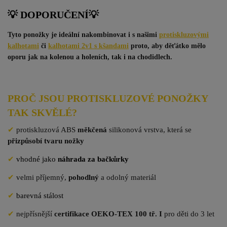
💡 DOPORUČENÍ
💡
Tyto ponožky je ideální nakombinovat i s našimi
protiskluzovými
kalhotami
či
kalhotami 2v1 s kšandami
proto, aby děťátko mělo
oporu jak na kolenou a holeních, tak i na chodidlech.
PROČ JSOU PROTISKLUZOVÉ PONOŽKY
TAK SKVĚLÉ?
✔
protiskluzová ABS
měkčená
silikonová vrstva, která se
přizpůsobí tvaru nožky
✔
vhodné jako
náhrada za bačkůrky
✔
velmi příjemný,
pohodlný
a odolný materiál
✔
barevná stálost
✔
nejpřísnější
certifikace OEKO-TEX 100 tř. I
pro děti do 3 let