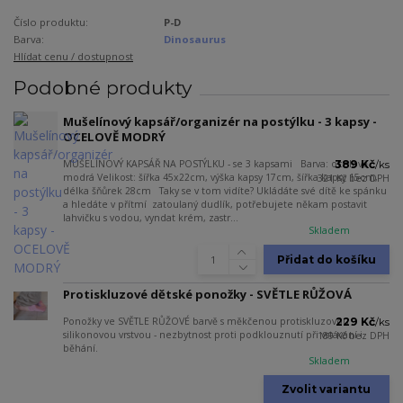
Číslo produktu:
P-D
Barva:
Dinosaurus
Hlídat cenu / dostupnost
Podobné produkty
Mušelínový kapsář/organizér na postýlku - 3 kapsy -
OCELOVĚ MODRÝ
MUŠELÍNOVÝ KAPSÁŘ NA POSTÝLKU - se 3 kapsami Barva: ocelově
389 Kč
/
ks
modrá Velikost: šířka 45x22cm, výška kapsy 17cm, šířka kapsy 15cm,
321 Kč
bez DPH
délka šňůrek 28cm Taky se v tom vidíte? Ukládáte své dítě ke spánku
a hledáte v přítmí zatoulaný dudlík, potřebujete někam postavit
lahvičku s vodou, vyndat krém, zastr...
Skladem
Přidat do košíku
Protiskluzové dětské ponožky - SVĚTLE RŮŽOVÁ
Ponožky ve SVĚTLE RŮŽOVÉ barvě s měkčenou protiskluzovou
229 Kč
/
ks
silikonovou vrstvou - nezbytnost proti podklouznutí při vstávání i
189 Kč
bez DPH
běhání.
Skladem
Zvolit variantu