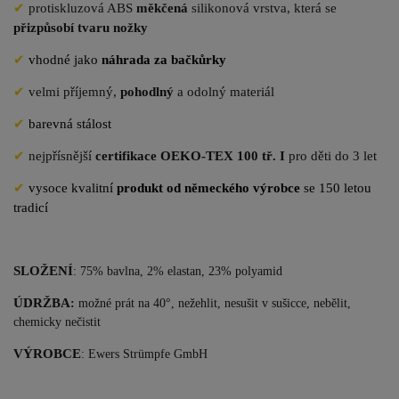
✔
protiskluzová ABS
měkčená
silikonová vrstva, která se
přizpůsobí tvaru nožky
✔
vhodné jako
náhrada za bačkůrky
✔
velmi příjemný,
pohodlný
a odolný materiál
✔
barevná stálost
✔
nejpřísnější
certifikace OEKO-TEX 100 tř. I
pro děti do 3 let
✔
vysoce kvalitní
produkt od německého výrobce
se 150 letou
tradicí
SLOŽENÍ
: 75% bavlna, 2% elastan, 23% polyamid
ÚDRŽBA
:
možné prát na 40°, nežehlit, nesušit v sušicce, nebělit,
chemicky nečistit
VÝROBCE
: Ewers Str
ümpfe GmbH