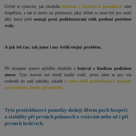
Určitě si vybavíte, jak chodidla
kloužou v klasických ponožkách
nám
dospělým, a tak si umíte asi představit, jaký oříšek to musí být pro malé
děti, které ještě
nemají proti podklouzávání tolik posílené potřebné
svaly.
A jak šel čas, tak jsme i my řešili stejný problém.
Při stoupání synovi ujížděla chodidla a
bojoval s hladkou podlahou
znovu
. Tyto starosti má téměř každý rodič, proto jsme se pro vás
rozhodli do naší nabídky zařadit i
tento další protiskluzový doplněk
pro podporu jistoty při pohybu.
Tyto protiskluzové ponožky dodají
dětem pocit bezpečí
a stability při prvních pokusech o vstávání nebo už i při
prvních krůčcích.