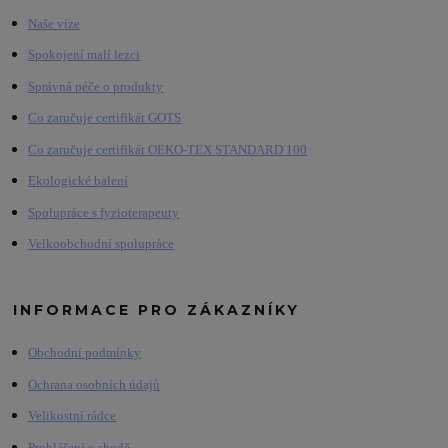
Naše vize
Spokojení malí lezci
Správná péče o produkty
Co zaručuje certifikát GOTS
Co zaručuje certifikát OEKO-TEX STANDARD 100
Ekologické balení
Spolupráce s fyzioterapeuty
Velkoobchodní spolupráce
INFORMACE PRO ZÁKAZNÍKY
Obchodní podmínky
Ochrana osobních údajů
Velikostní rádce
Prohlášení o shodě