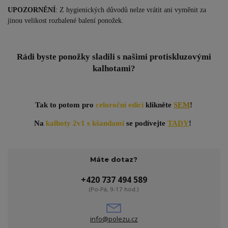
UPOZORNĚNÍ
: Z hygienických důvodů nelze vrátit ani vyměnit za
jinou velikost rozbalené balení ponožek.
Rádi byste ponožky sladili s našimi protiskluzovými
kalhotami?
Tak to potom pro
celoroční edici
klikněte
SEM
!
Na
kalhoty 2v1 s kšandami
se podívejte
TADY
!
Máte dotaz?
+420 737 494 589
(Po-Pá, 9-17 hod.)
info@polezu.cz