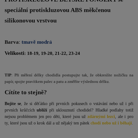
speciální protiskluzovou ABS měkčenou
silikonovou vrstvou
Barva
:
tmavě modrá
Velikosti
: 18-19, 19-20, 21-22, 23-24
TIP
: Při měření délky chodidla postupujte tak, že obkreslíte nožičku na
papír, spojte pravítkem palec a patu a změříte výslednou délku.
Cítíte to stejně?
Bojíte se
, že si děťátko při prvních pokusech o vstávání nebo už i při
prvních krůčcích
ublíží
při uklouznutí chodidel? Hladké podlahy totiž
nejsou problémem jen pro děti, které jsou už
zdárnými lezci
, ale i pro
ty, které jsou už o krok dál a už nějaký ten pátek
chodí nebo už i běhají
.