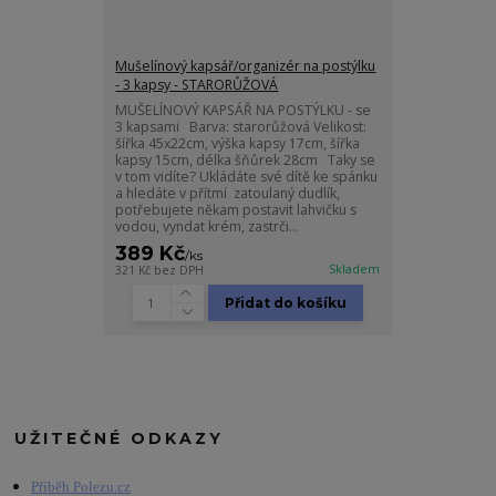
Mušelínový kapsář/organizér na postýlku
- 3 kapsy - STARORŮŽOVÁ
MUŠELÍNOVÝ KAPSÁŘ NA POSTÝLKU - se
3 kapsami Barva: starorůžová Velikost:
šířka 45x22cm, výška kapsy 17cm, šířka
kapsy 15cm, délka šňůrek 28cm Taky se
v tom vidíte? Ukládáte své dítě ke spánku
a hledáte v přítmí zatoulaný dudlík,
potřebujete někam postavit lahvičku s
vodou, vyndat krém, zastrči...
389 Kč
/
ks
Skladem
321 Kč
bez DPH
Přidat do košíku
UŽITEČNÉ ODKAZY
Příběh Polezu.cz