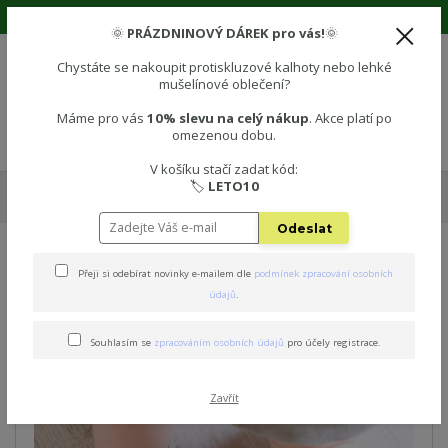
🌞 Prázdninová sleva 10% na vše! Použijte kód: LETO10 🌞
🌞
PRÁZDNINOVÝ DÁREK pro vás!
🌞
Chystáte se nakoupit protiskluzové kalhoty nebo lehké
mušelínové oblečení?
0
0 Kč
Máme pro vás
10% slevu na celý nákup
. Akce platí po
omezenou dobu.
Menu
V košíku stačí zadat kód:
🏷️
LETO10
Úvod
🧦 PROTISKLUZOVÉ PONOŽKY
Protiskluzové dětské ponožky -
TMAVĚ MODRÁ
Odeslat
Protiskluzové dětské
Přeji si odebírat novinky e-mailem dle
podmínek zpracování osobních
údajů
.
ponožky - TMAVĚ MODRÁ
Souhlasím se
zpracováním osobních údajů
pro účely registrace.
Zavřít