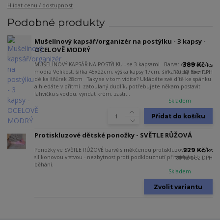
Hlídat cenu / dostupnost
Podobné produkty
Mušelínový kapsář/organizér na postýlku - 3 kapsy -
OCELOVĚ MODRÝ
MUŠELÍNOVÝ KAPSÁŘ NA POSTÝLKU - se 3 kapsami Barva: ocelově
389 Kč
/
ks
modrá Velikost: šířka 45x22cm, výška kapsy 17cm, šířka kapsy 15cm,
321 Kč
bez DPH
délka šňůrek 28cm Taky se v tom vidíte? Ukládáte své dítě ke spánku
a hledáte v přítmí zatoulaný dudlík, potřebujete někam postavit
lahvičku s vodou, vyndat krém, zastr...
Skladem
Přidat do košíku
Protiskluzové dětské ponožky - SVĚTLE RŮŽOVÁ
Ponožky ve SVĚTLE RŮŽOVÉ barvě s měkčenou protiskluzovou
229 Kč
/
ks
silikonovou vrstvou - nezbytnost proti podklouznutí při vstávání i
189 Kč
bez DPH
běhání.
Skladem
Zvolit variantu