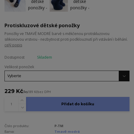
Protiskluzové dětské ponožky
Ponožky ve TMAVĚ MODRÉ barvě s měkčenou protiskluzovou
silikonovou vrstvou - nezbytnost proti podklouznutí při vstávání i běhání.
celý popis
Dostupnost
Skladem
Velikost ponožek
229 Kč
/
ks
189 Kč
bez DPH
Přidat do košíku
Číslo produktu:
P-TM
Barva:
Tmavě modrá