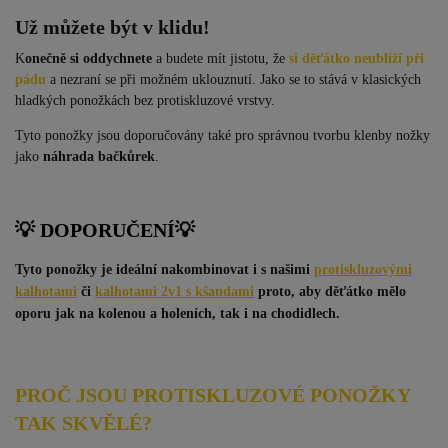
Už můžete být v klidu!
K
onečně si oddychnete
a budete mít jistotu, že
si děťátko neublíží při
pádu
a nezraní se při možném uklouznutí. Jako se to stává v klasických
hladkých ponožkách bez protiskluzové vrstvy.
Tyto ponožky jsou doporučovány také pro správnou tvorbu klenby nožky
jako
náhrada bačkůrek
.
💡 DOPORUČENÍ
💡
Tyto ponožky je ideální nakombinovat i s našimi
protiskluzovými
kalhotami
či
kalhotami 2v1 s kšandami
proto, aby děťátko mělo
oporu jak na kolenou a holeních, tak i na chodidlech.
PROČ JSOU PROTISKLUZOVÉ PONOŽKY
TAK SKVĚLÉ?