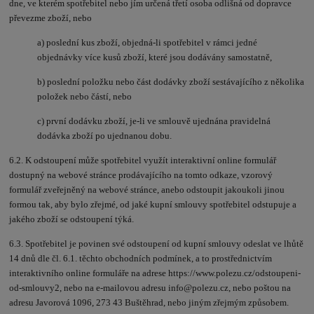
dne, ve kterém spotřebitel nebo jím určená třetí osoba odlišná od dopravce
převezme zboží, nebo
a) poslední kus zboží, objedná-li spotřebitel v rámci jedné
objednávky více kusů zboží, které jsou dodávány samostatně,
b) poslední položku nebo část dodávky zboží sestávajícího z několika
položek nebo částí, nebo
c) první dodávku zboží, je-li ve smlouvě ujednána pravidelná
dodávka zboží po ujednanou dobu.
6.2. K odstoupení může spotřebitel využít interaktivní online formulář
dostupný na webové stránce prodávajícího na tomto odkaze, vzorový
formulář zveřejněný na webové stránce, anebo odstoupit jakoukoli jinou
formou tak, aby bylo zřejmé, od jaké kupní smlouvy spotřebitel odstupuje a
jakého zboží se odstoupení týká.
6.3. Spotřebitel je povinen své odstoupení od kupní smlouvy odeslat ve lhůtě
14 dnů dle čl. 6.1. těchto obchodních podmínek, a to prostřednictvím
interaktivního online formuláře na adrese https://www.polezu.cz/odstoupeni-
od-smlouvy2, nebo na e-mailovou adresu info@polezu.cz, nebo poštou na
adresu Javorová 1096, 273 43 Buštěhrad, nebo jiným zřejmým způsobem.