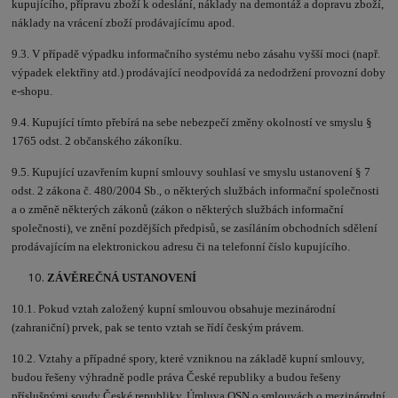
kupujícího, přípravu zboží k odeslání, náklady na demontáž a dopravu zboží,
náklady na vrácení zboží prodávajícímu apod.
9.3. V případě výpadku informačního systému nebo zásahu vyšší moci (např.
výpadek elektřiny atd.) prodávající neodpovídá za nedodržení provozní doby
e-shopu.
9.4. Kupující tímto přebírá na sebe nebezpečí změny okolností ve smyslu §
1765 odst. 2 občanského zákoníku.
9.5. Kupující uzavřením kupní smlouvy souhlasí ve smyslu ustanovení § 7
odst. 2 zákona č. 480/2004 Sb., o některých službách informační společnosti
a o změně některých zákonů (zákon o některých službách informační
společnosti), ve znění pozdějších předpisů, se zasíláním obchodních sdělení
prodávajícím na elektronickou adresu či na telefonní číslo kupujícího.
ZÁVĚREČNÁ USTANOVENÍ
10.1. Pokud vztah založený kupní smlouvou obsahuje mezinárodní
(zahraniční) prvek, pak se tento vztah se řídí českým právem.
10.2. Vztahy a případné spory, které vzniknou na základě kupní smlouvy,
budou řešeny výhradně podle práva České republiky a budou řešeny
příslušnými soudy České republiky. Úmluva OSN o smlouvách o mezinárodní