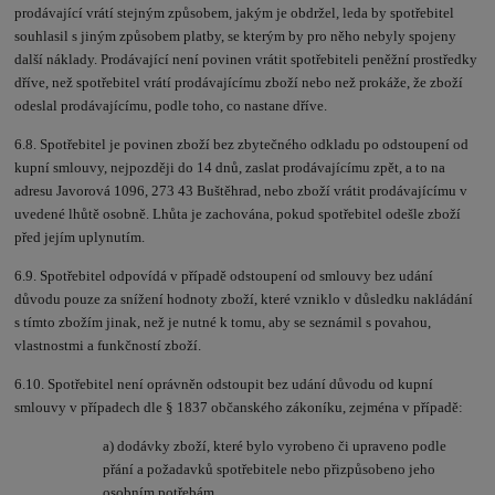
prodávající vrátí stejným způsobem, jakým je obdržel, leda by spotřebitel
souhlasil s jiným způsobem platby, se kterým by pro něho nebyly spojeny
další náklady. Prodávající není povinen vrátit spotřebiteli peněžní prostředky
dříve, než spotřebitel vrátí prodávajícímu zboží nebo než prokáže, že zboží
odeslal prodávajícímu, podle toho, co nastane dříve.
6.8. Spotřebitel je povinen zboží bez zbytečného odkladu po odstoupení od
kupní smlouvy, nejpozději do 14 dnů, zaslat prodávajícímu zpět, a to na
adresu Javorová 1096, 273 43 Buštěhrad, nebo zboží vrátit prodávajícímu v
uvedené lhůtě osobně. Lhůta je zachována, pokud spotřebitel odešle zboží
před jejím uplynutím.
6.9. Spotřebitel odpovídá v případě odstoupení od smlouvy bez udání
důvodu pouze za snížení hodnoty zboží, které vzniklo v důsledku nakládání
s tímto zbožím jinak, než je nutné k tomu, aby se seznámil s povahou,
vlastnostmi a funkčností zboží.
6.10. Spotřebitel není oprávněn odstoupit bez udání důvodu od kupní
smlouvy v případech dle § 1837 občanského zákoníku, zejména v případě:
a) dodávky zboží, které bylo vyrobeno či upraveno podle
přání a požadavků spotřebitele nebo přizpůsobeno jeho
osobním potřebám,