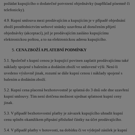
požádat kupujícího o dodatečné potvrzení objednávky (například písemně či
telefonicky).
4.9. Kupní smlouva mezi prodávajícím a kupujícím je v případě objednání
zboží prostřednictvím webové stránky uzavřena až doručením přijetí
objednávky (akceptací), jež je prodávajícím zasláno kupujícímu
elektronickou poštou, a to na elektronickou adresu kupujícího.
CENA ZBOŽÍ A PLATEBNÍ PODMÍNKY
5.1. Společně s kupní cenou je kupující povinen zaplatit prodávajícímu také
náklady spojené s balením a dodáním zboží ve smluvené výši. Není-li
uvedeno výslovně jinak, rozumí se dále kupní cenou i náklady spojené s
balením a dodáním zboží.
5.2. Kupní cena placená bezhotovostně je splatná do 3 dnů ode dne uzavření
kupní smlouvy. Tím není dotčena možnost ujednat splatnost kupní ceny
jinak.
5.3. V případě bezhotovostní platby je závazek kupujícího uhradit kupní
cenu splněn okamžikem připsání příslušné částky na účet prodávajícího.
5.4. V případě platby v hotovosti, na dobírku či ve výdejně zásilek je kupní