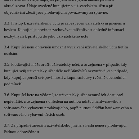
aktualizovat. Údaje uvedené kupujícím v uživatelském účtu a při
objednávání zboží jsou prodávajícím považovány za správné.
3.3. Přístup k uživatelskému účtu je zabezpečen uživatelským jménem a
heslem. Kupující je povinen zachovávat mlčenlivost ohledně informací
nezbytných k přístupu do jeho uživatelského účtu.
3.4. Kupující není oprávněn umožnit využívání uživatelského účtu třetím
osobám.
3.5. Prodávající může zrušit uživatelský účet, a to zejména v případě, kdy
kupující svůj uživatelský účet déle než 36měsíců nevyužívá, či v případě,
kdy kupující poruší své povinnosti z kupní smlouvy (včetně obchodních
podmínek).
3.6. Kupující bere na vědomí, že uživatelský účet nemusí být dostupný
nepřetržitě, a to zejména s ohledem na nutnou údržbu hardwarového a
softwarového vybavení prodávajícího, popř. nutnou údržbu hardwarového a
softwarového vybavení třetích osob.
3.7. Za případně zneužití uživatelského jména a hesla nenese prodávající
žádnou odpovědnost.