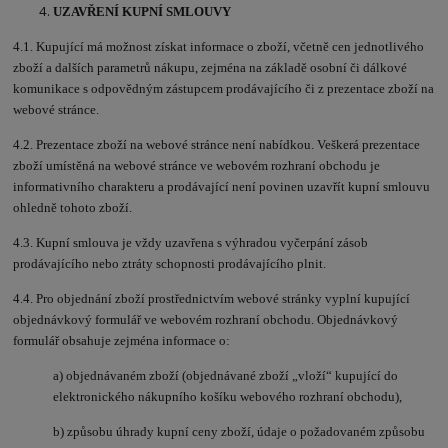
UZAVŘENÍ KUPNÍ SMLOUVY
4.1. Kupující má možnost získat informace o zboží, včetně cen jednotlivého
zboží a dalších parametrů nákupu, zejména na základě osobní či dálkové
komunikace s odpovědným zástupcem prodávajícího či z prezentace zboží na
webové stránce.
4.2. Prezentace zboží na webové stránce není nabídkou. Veškerá prezentace
zboží umístěná na webové stránce ve webovém rozhraní obchodu je
informativního charakteru a prodávající není povinen uzavřít kupní smlouvu
ohledně tohoto zboží.
4.3. Kupní smlouva je vždy uzavřena s výhradou vyčerpání zásob
prodávajícího nebo ztráty schopnosti prodávajícího plnit.
4.4. Pro objednání zboží prostřednictvím webové stránky vyplní kupující
objednávkový formulář ve webovém rozhraní obchodu. Objednávkový
formulář obsahuje zejména informace o:
a) objednávaném zboží (objednávané zboží „vloží“ kupující do
elektronického nákupního košíku webového rozhraní obchodu),
b) způsobu úhrady kupní ceny zboží, údaje o požadovaném způsobu