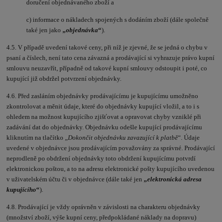
doručení objednávaného zboží a
c) informace o nákladech spojených s dodáním zboží (dále společně
také jen jako
„
objednávka
“
).
4.5. V případě uvedení takové ceny, při níž je zjevné, že se jedná o chybu v
psaní a číslech, není tato cena závazná a prodávající si vyhrazuje právo kupní
smlouvu neuzavřít, případně od takové kupní smlouvy odstoupit i poté, co
kupující již obdržel potvrzení objednávky.
4.6. Před zasláním objednávky prodávajícímu je kupujícímu umožněno
zkontrolovat a měnit údaje, které do objednávky kupující vložil, a to i s
ohledem na možnost kupujícího zjišťovat a opravovat chyby vzniklé při
zadávání dat do objednávky. Objednávku odešle kupující prodávajícímu
kliknutím na tlačítko „
Dokončit objednávku zavazující k platbě
“. Údaje
uvedené v objednávce jsou prodávajícím považovány za správné. Prodávající
neprodleně po obdržení objednávky toto obdržení kupujícímu potvrdí
elektronickou poštou, a to na adresu elektronické pošty kupujícího uvedenou
v uživatelském účtu či v objednávce (dále také jen
„
elektronická adresa
kupujícího
“
).
4.8. Prodávající je vždy oprávněn v závislosti na charakteru objednávky
(množství zboží, výše kupní ceny, předpokládané náklady na dopravu)