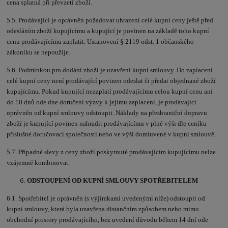
cena splatná při převzetí zboží.
5.5. Prodávající je oprávněn požadovat uhrazení celé kupní ceny ještě před
odesláním zboží kupujícímu a kupující je povinen na základě toho kupní
cenu prodávajícímu zaplatit. Ustanovení § 2119 odst. 1 občanského
zákoníku se nepoužije.
5.6. Podmínkou pro dodání zboží je uzavření kupní smlouvy. Do zaplacení
celé kupní ceny není prodávající povinen odeslat či předat objednané zboží
kupujícímu. Pokud kupující nezaplatí prodávajícímu celou kupní cenu ani
do 10 dnů ode dne doručení výzvy k jejímu zaplacení, je prodávající
oprávněn od kupní smlouvy odstoupit. Náklady na přeshraniční dopravu
zboží je kupující povinen nahradit prodávajícímu v plné výši dle ceníku
příslušné doručovací společnosti nebo ve výši domluvené v kupní smlouvě.
5.7. Případné slevy z ceny zboží poskytnuté prodávajícím kupujícímu nelze
vzájemně kombinovat.
ODSTOUPENÍ OD KUPNÍ SMLOUVY SPOTŘEBITELEM
6.1. Spotřebitel je oprávněn (s výjimkami uvedenými níže) odstoupit od
kupní smlouvy, která byla uzavřena distančním způsobem nebo mimo
obchodní prostory prodávajícího, bez uvedení důvodu během 14 dní ode