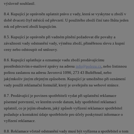
výslovně souhlasil.
8.4. Kupující je oprávněn uplatnit právo z vady, která se vyskytne u zboží v
době dvaceti čtyř měsíců od převzetí. U použitého zboží činí tato lhůta jeden
rok od převzetí zboží kupujícím.
8.5. Kupující je oprávněn při vadném plnění požadovat dle povahy a
závažnosti vady odstranění vady, výměnu zboží, přiměřenou slevu z kupní
ceny nebo odstoupit od smlouvy.
8.6. Kupující uplatňuje a oznamuje vadu zboží prodávajícímu
prostřednictvím e-mailové zprávy na adresu
info@polezu.cz
, nebo listinnou
poštou zaslanou na adresu Javorová 1096, 273 43 Buštěhrad, nebo
jakýmkoliv jiným zřejmým způsobem. Kupující je umožněno při oznámení
vady použít reklamační formulář, který je uveřejněn na webové stránce.
8.7. Prodávající je povinen spotřebiteli vydat při uplatnění reklamace
písemné potvrzení, ve kterém uvede datum, kdy spotřebitel reklamaci
uplatnil, co je jejím obsahem, jaký způsob vyřízení reklamace spotřebitel
požaduje a kontaktní údaje spotřebitele pro účely poskytnutí informace o
vyřízení reklamace.
8.8. Reklamace včetně odstranění vady musí být vyřízena a spotřebitel o tom