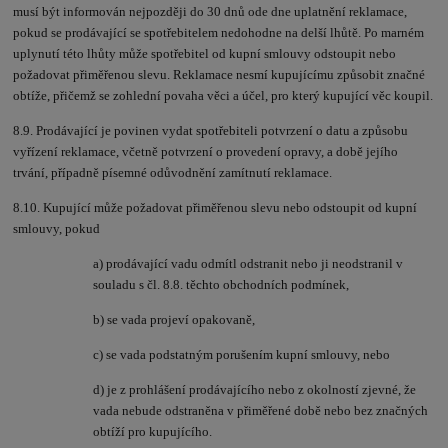
musí být informován nejpozději do 30 dnů ode dne uplatnění reklamace,
pokud se prodávající se spotřebitelem nedohodne na delší lhůtě. Po marném
uplynutí této lhůty může spotřebitel od kupní smlouvy odstoupit nebo
požadovat přiměřenou slevu. Reklamace nesmí kupujícímu způsobit značné
obtíže, přičemž se zohlední povaha věci a účel, pro který kupující věc koupil.
8.9. Prodávající je povinen vydat spotřebiteli potvrzení o datu a způsobu
vyřízení reklamace, včetně potvrzení o provedení opravy, a době jejího
trvání, případně písemné odůvodnění zamítnutí reklamace.
8.10. Kupující může požadovat přiměřenou slevu nebo odstoupit od kupní
smlouvy, pokud
a) prodávající vadu odmítl odstranit nebo ji neodstranil v
souladu s čl. 8.8. těchto obchodních podmínek,
b) se vada projeví opakovaně,
c) se vada podstatným porušením kupní smlouvy, nebo
d) je z prohlášení prodávajícího nebo z okolností zjevné, že
vada nebude odstraněna v přiměřené době nebo bez značných
obtíží pro kupujícího.