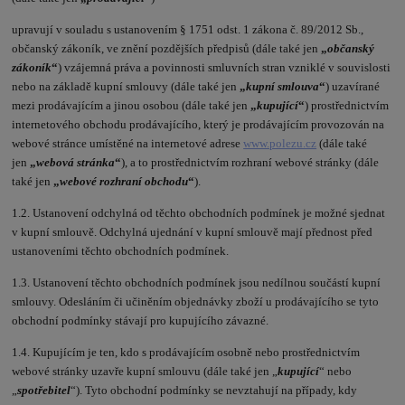
upravují v souladu s ustanovením § 1751 odst. 1 zákona č. 89/2012 Sb.,
občanský zákoník, ve znění pozdějších předpisů (dále také jen
„
občanský
zákoník
“
) vzájemná práva a povinnosti smluvních stran vzniklé v souvislosti
nebo na základě kupní smlouvy (dále také jen
„
kupní smlouva
“
) uzavírané
mezi prodávajícím a jinou osobou (dále také jen
„
kupující
“
) prostřednictvím
internetového obchodu prodávajícího, který je prodávajícím provozován na
webové stránce umístěné na internetové adrese
www.polezu.cz
(dále také
jen
„
webová stránka
“
), a to prostřednictvím rozhraní webové stránky (dále
také jen
„
webové rozhraní obchodu
“
).
1.2. Ustanovení odchylná od těchto obchodních podmínek je možné sjednat
v kupní smlouvě. Odchylná ujednání v kupní smlouvě mají přednost před
ustanoveními těchto obchodních podmínek.
1.3. Ustanovení těchto obchodních podmínek jsou nedílnou součástí kupní
smlouvy. Odesláním či učiněním objednávky zboží u prodávajícího se tyto
obchodní podmínky stávají pro kupujícího závazné.
1.4. Kupujícím je ten, kdo s prodávajícím osobně nebo prostřednictvím
webové stránky uzavře kupní smlouvu (dále také jen „
kupující
“ nebo
„
spotřebitel
“). Tyto obchodní podmínky se nevztahují na případy, kdy