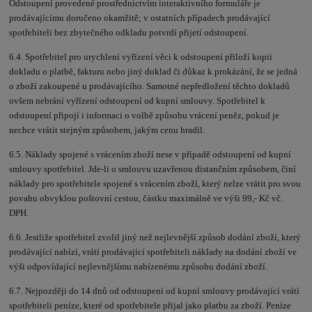
Odstoupení provedené prostřednictvím interaktivního formuláře je
prodávajícímu doručeno okamžitě; v ostatních případech prodávající
spotřebiteli bez zbytečného odkladu potvrdí přijetí odstoupení.
6.4. Spotřebitel pro urychlení vyřízení věci k odstoupení přiloží kopii
dokladu o platbě, fakturu nebo jiný doklad či důkaz k prokázání, že se jedná
o zboží zakoupené u prodávajícího. Samotné nepředložení těchto dokladů
ovšem nebrání vyřízení odstoupení od kupní smlouvy. Spotřebitel k
odstoupení připojí i informaci o volbě způsobu vrácení peněz, pokud je
nechce vrátit stejným způsobem, jakým cenu hradil.
6.5. Náklady spojené s vrácením zboží nese v případě odstoupení od kupní
smlouvy spotřebitel. Jde-li o smlouvu uzavřenou distančním způsobem, činí
náklady pro spotřebitele spojené s vrácením zboží, který nelze vrátit pro svou
povahu obvyklou poštovní cestou, částku maximálně ve výši 99,- Kč vč.
DPH.
6.6. Jestliže spotřebitel zvolil jiný než nejlevnější způsob dodání zboží, který
prodávající nabízí, vrátí prodávající spotřebiteli náklady na dodání zboží ve
výši odpovídající nejlevnějšímu nabízenému způsobu dodání zboží.
6.7. Nejpozději do 14 dnů od odstoupení od kupní smlouvy prodávající vrátí
spotřebiteli peníze, které od spotřebitele přijal jako platbu za zboží. Peníze