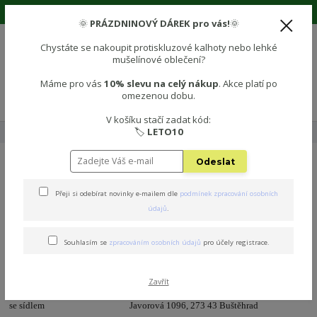
🌞 Prázdninová sleva 10% na vše! Použijte kód: LETO10 🌞
🌞
PRÁZDNINOVÝ DÁREK pro vás!
🌞
Chystáte se nakoupit protiskluzové kalhoty nebo lehké
mušelínové oblečení?
0
0 Kč
Máme pro vás
10% slevu na celý nákup
. Akce platí po
omezenou dobu.
Menu
V košíku stačí zadat kód:
🏷️
LETO10
Úvod
Obchodní podmínky e-shopu Polezu.cz
Odeslat
Obchodní podmínky e-shopu
Přeji si odebírat novinky e-mailem dle
podmínek zpracování osobních
Polezu.cz
údajů
.
Obchodní podmínky
Souhlasím se
zpracováním osobních údajů
pro účely registrace.
obchodní společnosti INNOVATIVE NOTION s.r.o.
Zavřít
se sídlem Javorová 1096, 273 43 Buštěhrad