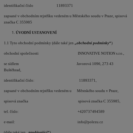
identifikační číslo 11893371
zapsané v obchodním rejstříku vedeném u Městského soudu v Praze, spisová
značka C 355985
ÚVODNÍ USTANOVENÍ
1.1 Tyto obchodní podmínky (dále také jen
„
obchodní podmínky
“
)
obchodní společnosti INNOVATIVE NOTION s.r.o.,
se sídlem Javorová 1096, 273 43
Buštěhrad,
identifikační číslo: 11893371,
zapsané v obchodním rejstříku vedeném u Městského soudu v Praze,
spisová značka spisová značka C 355985,
tel. číslo: +420737494589
e-mail: info@polezu.cz
(dále také jen
„
prodávající
“
)