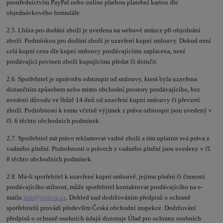
prostřednictvím PayPal nebo online platbou platební kartou dle
objednávkového formuláře.
2.5. Lhůta pro dodání zboží je uvedena na webové stránce při objednání
zboží. Podmínkou pro dodání zboží je uzavření kupní smlouvy. Dokud není
celá kupní cena dle kupní smlouvy prodávajícímu zaplacena, není
prodávající povinen zboží kupujícímu předat či doručit.
2.6. Spotřebitel je oprávněn odstoupit od smlouvy, která byla uzavřena
distančním způsobem nebo mimo obchodní prostory prodávajícího, bez
uvedení důvodu ve lhůtě 14 dnů od uzavření kupní smlouvy či převzetí
zboží. Podrobnosti k tomu včetně výjimek z práva odstoupit jsou uvedený v
čl. 6 těchto obchodních podmínek.
2.7. Spotřebitel má právo reklamovat vadné zboží a tím uplatnit svá práva z
vadného plnění. Podrobnosti o právech z vadného plnění jsou uvedeny v čl.
8 těchto obchodních podmínek.
2.8. Má-li spotřebitel k uzavřené kupní smlouvě, jejímu plnění či činnosti
prodávajícího stížnost, může spotřebitel kontaktovat prodávajícího na e-
mailu
info@polezu.cz
. Dohled nad dodržováním předpisů o ochraně
spotřebitelů provádí především Česká obchodní inspekce. Dodržování
předpisů o ochraně osobních údajů dozoruje Úřad pro ochranu osobních