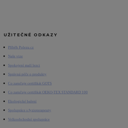
UŽITEČNÉ ODKAZY
Příběh Polezu.cz
Naše vize
Spokojení malí lezci
Správná péče o produkty
Co zaručuje certifikát GOTS
Co zaručuje certifikát OEKO-TEX STANDARD 100
Ekologické balení
Spolupráce s fyzioterapeuty
Velkoobchodní spolupráce