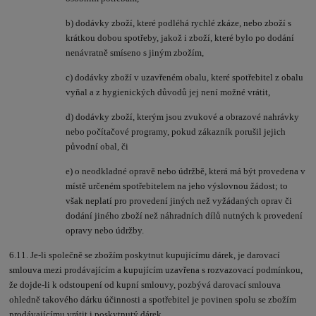
b) dodávky zboží, které podléhá rychlé zkáze, nebo zboží s
krátkou dobou spotřeby, jakož i zboží, které bylo po dodání
nenávratně smíseno s jiným zbožím,
c) dodávky zboží v uzavřeném obalu, které spotřebitel z obalu
vyňal a z hygienických důvodů jej není možné vrátit,
d) dodávky zboží, kterým jsou zvukové a obrazové nahrávky
nebo počítačové programy, pokud zákazník porušil jejich
původní obal, či
e)
o neodkladné opravě nebo údržbě, která má být provedena v
místě určeném spotřebitelem na jeho výslovnou žádost; to
však neplatí pro provedení jiných než vyžádaných oprav či
dodání jiného zboží než náhradních dílů nutných k provedení
opravy nebo údržby.
6.11. Je-li společně se zbožím poskytnut kupujícímu dárek, je darovací
smlouva mezi prodávajícím a kupujícím uzavřena s rozvazovací podmínkou,
že dojde-li k odstoupení od kupní smlouvy, pozbývá darovací smlouva
ohledně takového dárku účinnosti a spotřebitel je povinen spolu se zbožím
prodávajícímu vrátit i poskytnutý dárek.