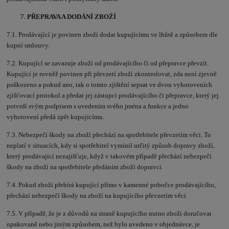
PŘEPRAVA A DODÁNÍ ZBOŽÍ
7.1. Prodávající je povinen zboží dodat kupujícímu ve lhůtě a způsobem dle
kupní smlouvy.
7.2. Kupující se zavazuje zboží od prodávajícího či od přepravce převzít.
Kupující je rovněž povinen při převzetí zboží zkontrolovat, zda není zjevně
poškozeno a pokud ano, tak o tomto zjištění sepsat ve dvou vyhotoveních
zjišťovací protokol a předat jej zástupci prodávajícího či přepravce, který jej
potvrdí svým podpisem s uvedením svého jména a funkce a jedno
vyhotovení předá zpět kupujícímu.
7.3. Nebezpečí škody na zboží přechází na spotřebitele převzetím věci. To
neplatí v situacích, kdy si spotřebitel vymínil určitý způsob dopravy zboží,
který prodávající nezajišťuje, když v takovém případě přechází nebezpečí
škody na zboží na spotřebitele předáním zboží dopravci.
7.4. Pokud zboží přebírá kupující přímo v kamenné pobočce prodávajícího,
přechází nebezpečí škody na zboží na kupujícího převzetím věci.
7.5. V případě, že je z důvodů na straně kupujícího nutno zboží doručovat
opakovaně nebo jiným způsobem, než bylo uvedeno v objednávce, je