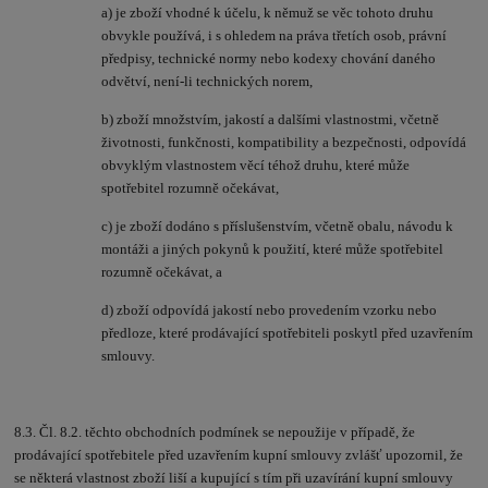
a) je zboží vhodné k účelu, k němuž se věc tohoto druhu
obvykle používá, i s ohledem na práva třetích osob, právní
předpisy, technické normy nebo kodexy chování daného
odvětví, není-li technických norem,
b) zboží množstvím, jakostí a dalšími vlastnostmi, včetně
životnosti, funkčnosti, kompatibility a bezpečnosti, odpovídá
obvyklým vlastnostem věcí téhož druhu, které může
spotřebitel rozumně očekávat,
c) je zboží dodáno s příslušenstvím, včetně obalu, návodu k
montáži a jiných pokynů k použití, které může spotřebitel
rozumně očekávat, a
d) zboží odpovídá jakostí nebo provedením vzorku nebo
předloze, které prodávající spotřebiteli poskytl před uzavřením
smlouvy.
8.3. Čl. 8.2. těchto obchodních podmínek se nepoužije v případě, že
prodávající spotřebitele před uzavřením kupní smlouvy zvlášť upozornil, že
se některá vlastnost zboží liší a kupující s tím při uzavírání kupní smlouvy