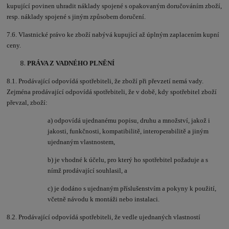
kupující povinen uhradit náklady spojené s opakovaným doručováním zboží,
resp. náklady spojené s jiným způsobem doručení.
7.6. Vlastnické právo ke zboží nabývá kupující až úplným zaplacením kupní
ceny.
PRÁVA Z VADNÉHO PLNĚNÍ
8.1. Prodávající odpovídá spotřebiteli, že zboží při převzetí nemá vady.
Zejména prodávající odpovídá spotřebiteli, že v době, kdy spotřebitel zboží
převzal, zboží:
a) odpovídá ujednanému popisu, druhu a množství, jakož i
jakosti, funkčnosti, kompatibilitě, interoperabilitě a jiným
ujednaným vlastnostem,
b) je vhodné k účelu, pro který ho spotřebitel požaduje a s
nímž prodávající souhlasil, a
c) je dodáno s ujednaným příslušenstvím a pokyny k použití,
včetně návodu k montáži nebo instalaci.
8.2. Prodávající odpovídá spotřebiteli, že vedle ujednaných vlastností