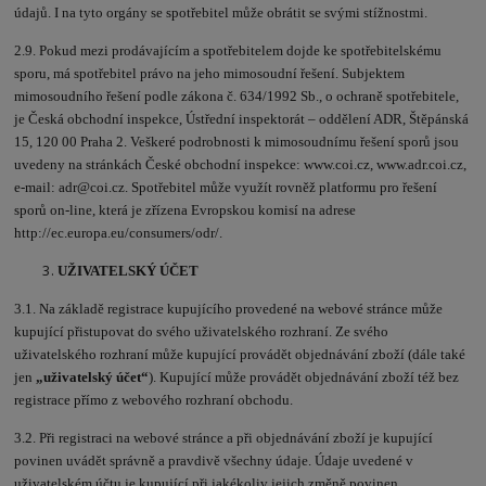
údajů. I na tyto orgány se spotřebitel může obrátit se svými stížnostmi.
2.9. Pokud mezi prodávajícím a spotřebitelem dojde ke spotřebitelskému
sporu, má spotřebitel právo na jeho mimosoudní řešení. Subjektem
mimosoudního řešení podle zákona č. 634/1992 Sb., o ochraně spotřebitele,
je Česká obchodní inspekce, Ústřední inspektorát – oddělení ADR, Štěpánská
15, 120 00 Praha 2. Veškeré podrobnosti k mimosoudnímu řešení sporů jsou
uvedeny na stránkách České obchodní inspekce: www.coi.cz, www.adr.coi.cz,
e-mail: adr@coi.cz. Spotřebitel může využít rovněž platformu pro řešení
sporů on-line, která je zřízena Evropskou komisí na adrese
http://ec.europa.eu/consumers/odr/.
UŽIVATELSKÝ ÚČET
3.1. Na základě registrace kupujícího provedené na webové stránce může
kupující přistupovat do svého uživatelského rozhraní. Ze svého
uživatelského rozhraní může kupující provádět objednávání zboží (dále také
jen
„uživatelský účet“
). Kupující může provádět objednávání zboží též bez
registrace přímo z webového rozhraní obchodu.
3.2. Při registraci na webové stránce a při objednávání zboží je kupující
povinen uvádět správně a pravdivě všechny údaje. Údaje uvedené v
uživatelském účtu je kupující při jakékoliv jejich změně povinen