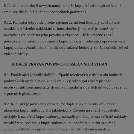
8.11. Je-li vada zboží nevýznamná, nemůže kupující odstoupit od kupní
smlouvy dle čl. 8.10. těchto obchodních podmínek.
8.12. Kupující odpovídá prodávajícímu za snížení hodnoty zboží, které
vzniklo v důsledku nakládání s tímto zbožím jinak, než je nutné s ním
nakládat s ohledem na jeho povahu a vlastnosti. Je-li vrácené zboží
poškozeno porušením povinností kupujícího, je prodávající oprávněn vůči
kupujícímu uplatnit nárok na náhradu snížení hodnoty zboží a odečíst jej od
vrácené částky.
DALŠÍ PRÁVA A POVINNOSTI SMLUVNÍCH STRAN
9.1. Prodávající je vedle dalších případů uvedených v těchto obchodních
podmínkách oprávněn od kupní smlouvy odstoupit také v případě
neposkytnutí součinnosti ze strany kupujícího a z dalších důvodů uvedených
v právních předpisech.
9.2. Kupující je povinen v případě, že dojde z jakéhokoliv důvodu k
ukončení kupní smlouvy či z jakéhokoliv důvodu na straně kupujícího
nedojde k uzavření kupní smlouvy, nahradit prodávajícímu veškeré náklady
vzniklé v souvislosti s kupní smlouvou či jednáním o jejím uzavření,
zejména náklady na úpravu či výrobu zboží dle pokynů a představ