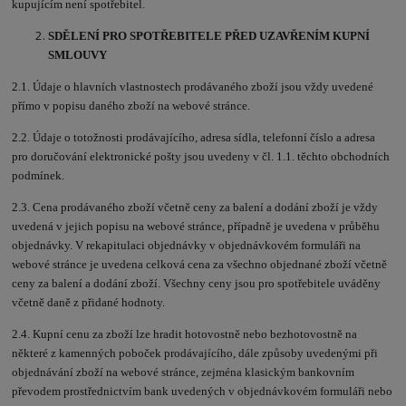
kupujícím není spotřebitel.
SDĚLENÍ PRO SPOTŘEBITELE PŘED UZAVŘENÍM KUPNÍ
SMLOUVY
2.1. Údaje o hlavních vlastnostech prodávaného zboží jsou vždy uvedené
přímo v popisu daného zboží na webové stránce.
2.2. Údaje o totožnosti prodávajícího, adresa sídla, telefonní číslo a adresa
pro doručování elektronické pošty jsou uvedeny v čl. 1.1. těchto obchodních
podmínek.
2.3. Cena prodávaného zboží včetně ceny za balení a dodání zboží je vždy
uvedená v jejich popisu na webové stránce, případně je uvedena v průběhu
objednávky. V rekapitulaci objednávky v objednávkovém formuláři na
webové stránce je uvedena celková cena za všechno objednané zboží včetně
ceny za balení a dodání zboží. Všechny ceny jsou pro spotřebitele uváděny
včetně daně z přidané hodnoty.
2.4. Kupní cenu za zboží lze hradit hotovostně nebo bezhotovostně na
některé z kamenných poboček prodávajícího, dále způsoby uvedenými při
objednávání zboží na webové stránce, zejména klasickým bankovním
převodem prostřednictvím bank uvedených v objednávkovém formuláři nebo