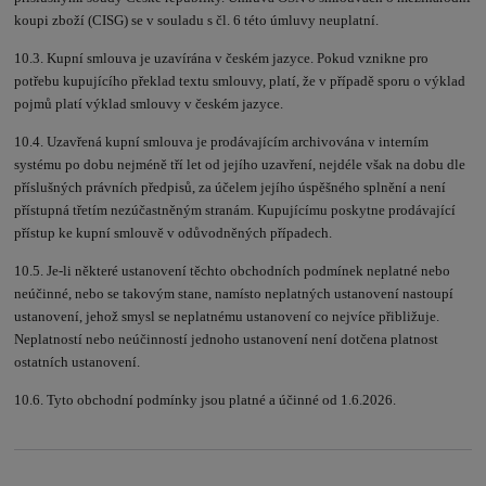
koupi zboží (CISG) se v souladu s čl. 6 této úmluvy neuplatní.
10.3. Kupní smlouva je uzavírána v českém jazyce. Pokud vznikne pro
potřebu kupujícího překlad textu smlouvy, platí, že v případě sporu o výklad
pojmů platí výklad smlouvy v českém jazyce.
10.4. Uzavřená kupní smlouva je prodávajícím archivována v interním
systému po dobu nejméně tří let od jejího uzavření, nejdéle však na dobu dle
příslušných právních předpisů, za účelem jejího úspěšného splnění a není
přístupná třetím nezúčastněným stranám. Kupujícímu poskytne prodávající
přístup ke kupní smlouvě v odůvodněných případech.
10.5. Je-li některé ustanovení těchto obchodních podmínek neplatné nebo
neúčinné, nebo se takovým stane, namísto neplatných ustanovení nastoupí
ustanovení, jehož smysl se neplatnému ustanovení co nejvíce přibližuje.
Neplatností nebo neúčinností jednoho ustanovení není dotčena platnost
ostatních ustanovení.
10.6. Tyto obchodní podmínky jsou platné a účinné od 1.6.2026.