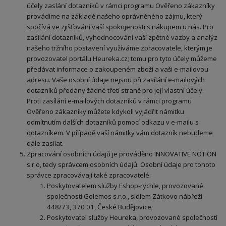
účely zaslání dotazníků v rámci programu Ověřeno zákazníky
provádíme na základě našeho oprávněného zájmu, který
spočívá ve zjišťování vaší spokojenosti s nákupem u nás. Pro
zasílání dotazníků, vyhodnocování vaší zpětné vazby a analýz
našeho tržního postavení využíváme zpracovatele, kterým je
provozovatel portálu Heureka.cz; tomu pro tyto účely můžeme
předávat informace o zakoupeném zboží a vaši e-mailovou
adresu. Vaše osobní údaje nejsou při zasílání e-mailových
dotazníků předány žádné třetí straně pro její vlastní účely.
Proti zasílání e-mailových dotazníků v rámci programu
Ověřeno zákazníky můžete kdykoli vyjádřit námitku
odmítnutím dalších dotazníků pomocí odkazu v e-mailu s
dotazníkem. V případě vaší námitky vám dotazník nebudeme
dále zasílat.
Zpracování osobních údajů je prováděno INNOVATIVE NOTION
s.r.o, tedy správcem osobních údajů. Osobní údaje pro tohoto
správce zpracovávají také zpracovatelé:
Poskytovatelem služby Eshop-rychle, provozované
společností Golemos s.r.o., sídlem Zátkovo nábřeží
448/73, 370 01, České Budějovice;
Poskytovatel služby Heureka, provozované společností