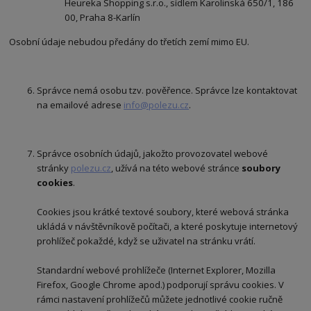
Heureka Shopping s.r.o., sídlem Karolinská 650/1, 186
00, Praha 8-Karlín
Osobní údaje nebudou předány do třetích zemí mimo EU.
Správce nemá osobu tzv. pověřence. Správce lze kontaktovat
na emailové adrese
info@polezu.cz
.
Správce osobních údajů, jakožto provozovatel webové
stránky
polezu.cz
, užívá na této webové stránce
soubory
cookies
.
Cookies jsou krátké textové soubory, které webová stránka
ukládá v návštěvníkově počítači, a které poskytuje internetový
prohlížeč pokaždé, když se uživatel na stránku vrátí.
Standardní webové prohlížeče (Internet Explorer, Mozilla
Firefox, Google Chrome apod.) podporují správu cookies. V
rámci nastavení prohlížečů můžete jednotlivé cookie ručně