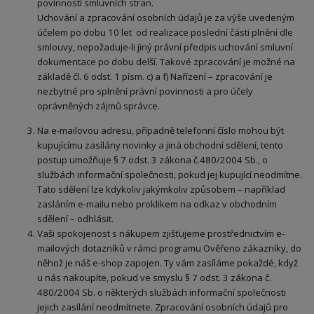
povinností smluvních stran.
Uchování a zpracování osobních údajů je za výše uvedeným
účelem po dobu 10 let od realizace poslední části plnění dle
smlouvy, nepožaduje-li jiný právní předpis uchování smluvní
dokumentace po dobu delší. Takové zpracování je možné na
základě čl. 6 odst. 1 písm. c) a f) Nařízení – zpracování je
nezbytné pro splnění právní povinnosti a pro účely
oprávněných zájmů správce.
Na e-mailovou adresu, případně telefonní číslo mohou být
kupujícímu zasílány novinky a jiná obchodní sdělení, tento
postup umožňuje § 7 odst. 3 zákona č.480/2004 Sb., o
službách informační společnosti, pokud jej kupující neodmítne.
Tato sdělení lze kdykoliv jakýmkoliv způsobem – například
zasláním e-mailu nebo proklikem na odkaz v obchodním
sdělení – odhlásit.
Vaši spokojenost s nákupem zjišťujeme prostřednictvím e-
mailových dotazníků v rámci programu Ověřeno zákazníky, do
něhož je náš e-shop zapojen. Ty vám zasíláme pokaždé, když
u nás nakoupíte, pokud ve smyslu § 7 odst. 3 zákona č.
480/2004 Sb. o některých službách informační společnosti
jejich zasílání neodmítnete. Zpracování osobních údajů pro