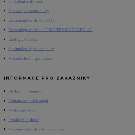
Spokojení malí lezci
Správná péče o produkty
Co zaručuje certifikát GOTS
Co zaručuje certifikát OEKO-TEX STANDARD 100
Ekologické balení
Spolupráce s fyzioterapeuty
Velkoobchodní spolupráce
INFORMACE PRO ZÁKAZNÍKY
Obchodní podmínky
Ochrana osobních údajů
Velikostní rádce
Prohlášení o shodě
Výměna velikosti nebo reklamace