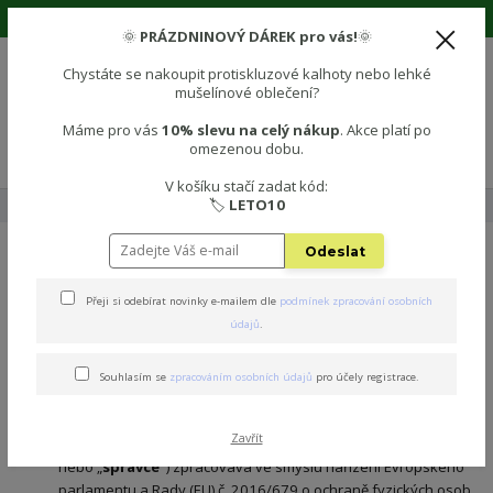
🌞 Prázdninová sleva 10% na vše! Použijte kód: LETO10 🌞
🌞
PRÁZDNINOVÝ DÁREK pro vás!
🌞
Chystáte se nakoupit protiskluzové kalhoty nebo lehké
mušelínové oblečení?
0
0 Kč
Máme pro vás
10% slevu na celý nákup
. Akce platí po
omezenou dobu.
Menu
V košíku stačí zadat kód:
🏷️
LETO10
Úvod
Ochrana osobních údajů e-shopu Polezu.cz
Odeslat
Ochrana osobních údajů e-
Přeji si odebírat novinky e-mailem dle
podmínek zpracování osobních
shopu Polezu.cz
údajů
.
Ochrana osobních údajů e-shopu POLEZU.cz
Souhlasím se
zpracováním osobních údajů
pro účely registrace.
Společnost INNOVATIVE NOTION s.r.o., se sídlem Javorová
1096, 273 43 Buštěhrad, IČ 11893371, zapsaná u Městského
Zavřít
soudu v Praze oddíl C, vložka 355985 (dále jen „
prodávající
“
nebo „
správce“
) zpracovává ve smyslu nařízení Evropského
parlamentu a Rady (EU) č. 2016/679 o ochraně fyzických osob