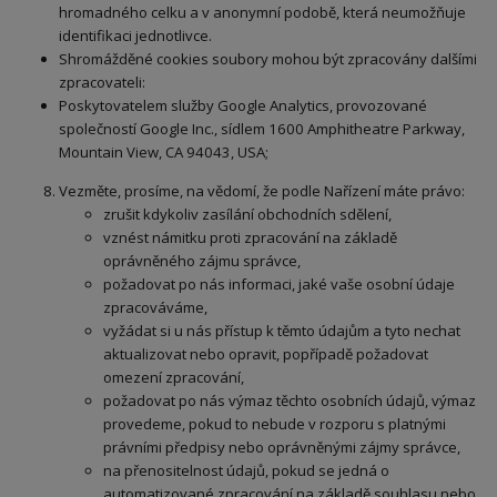
hromadného celku a v anonymní podobě, která neumožňuje
identifikaci jednotlivce.
Shromážděné cookies soubory mohou být zpracovány dalšími
zpracovateli:
Poskytovatelem služby Google Analytics, provozované
společností Google Inc., sídlem 1600 Amphitheatre Parkway,
Mountain View, CA 94043, USA;
Vezměte, prosíme, na vědomí, že podle Nařízení máte právo:
zrušit kdykoliv zasílání obchodních sdělení,
vznést námitku proti zpracování na základě
oprávněného zájmu správce,
požadovat po nás informaci, jaké vaše osobní údaje
zpracováváme,
vyžádat si u nás přístup k těmto údajům a tyto nechat
aktualizovat nebo opravit, popřípadě požadovat
omezení zpracování,
požadovat po nás výmaz těchto osobních údajů, výmaz
provedeme, pokud to nebude v rozporu s platnými
právními předpisy nebo oprávněnými zájmy správce,
na přenositelnost údajů, pokud se jedná o
automatizované zpracování na základě souhlasu nebo