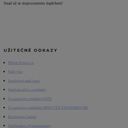
Snad už se stoprocentním úspěchem!
UŽITEČNÉ ODKAZY
Příběh Polezu.cz
Naše vize
Spokojení malí lezci
Správná péče o produkty
Co zaručuje certifikát GOTS
Co zaručuje certifikát OEKO-TEX STANDARD 100
Ekologické balení
Spolupráce s fyzioterapeuty