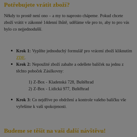
Potřebujete vrátit zboží?
Někdy to prostě není ono – a my to naprosto chápeme. Pokud chcete
zboží vrátit v zákonné 14denní lhůtě, uděláme vše pro to, aby to pro vás
bylo co nejjednodušší.
Krok 1:
Vyplňte jednoduchý formulář pro vrácení zboží kliknutím
ZDE
.
Krok 2:
Nepoužité zboží zabalte a odešlete balíček na jednu z
těchto poboček Zásilkovny:
1) Z-Box - Kladenská 728, Buštěhrad
2) Z-Box - Lidická 977, Buštěhrad
Krok 3:
Co nejdříve po obdržení a kontrole vašeho balíčku vše
vyřešíme k vaší spokojenosti.
Budeme se těšit na vaši další návštěvu!