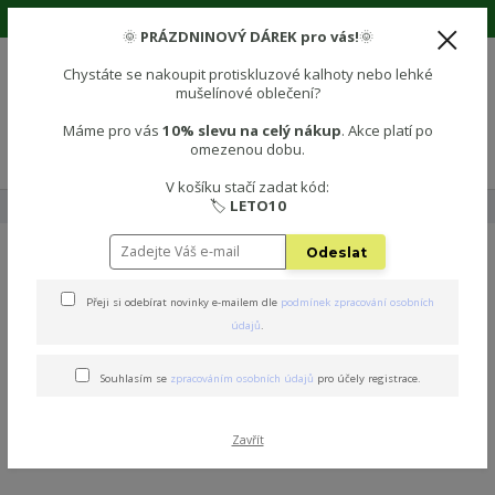
🌞 Prázdninová sleva 10% na vše! Použijte kód: LETO10 🌞
🌞
PRÁZDNINOVÝ DÁREK pro vás!
🌞
Chystáte se nakoupit protiskluzové kalhoty nebo lehké
mušelínové oblečení?
0
0 Kč
Máme pro vás
10% slevu na celý nákup
. Akce platí po
omezenou dobu.
Menu
V košíku stačí zadat kód:
🏷️
LETO10
Úvod
💡Mohlo by se vám hodit
🔙 Vrácení zboží
Odeslat
VRÁCENÍ ZBOŽÍ
Přeji si odebírat novinky e-mailem dle
podmínek zpracování osobních
údajů
.
Souhlasím se
zpracováním osobních údajů
pro účely registrace.
Zavřít