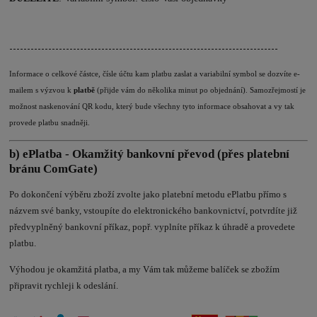
----------------------------------------------------------------------------
Informace o celkové částce, čísle účtu kam platbu zaslat a variabilní symbol se dozvíte e-
mailem s výzvou k
platbě
(přijde vám do několika minut po objednání). Samozřejmostí je
možnost naskenování QR kodu, který bude všechny tyto informace obsahovat a vy tak
provede platbu snadněji.
b) ePlatba - Okamžitý bankovní převod (přes platební
bránu ComGate)
Po dokončení výběru zboží zvolte jako platební metodu ePlatbu přímo s
názvem své banky, vstoupíte do elektronického bankovnictví, potvrdíte již
předvyplněný bankovní příkaz, popř. vyplníte příkaz k úhradě a provedete
platbu.
Výhodou je okamžitá platba, a my Vám tak můžeme balíček se zbožím
připravit rychleji k odeslání.