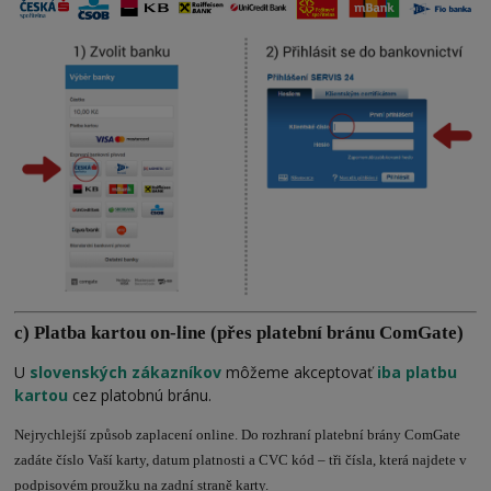
c) Platba kartou on-line (přes platební bránu ComGate)
U
slovenských
zákazníkov
môžeme akceptovať
iba platbu
kartou
cez platobnú bránu.
Nejrychlejší způsob zaplacení online. Do rozhraní platební brány ComGate
zadáte číslo Vaší karty, datum platnosti a CVC kód – tři čísla, která najdete v
podpisovém proužku na zadní straně karty.