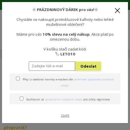
🌞 Prázdninová sleva 10% na vše! Použijte kód: LETO10 🌞
🌞
PRÁZDNINOVÝ DÁREK pro vás!
🌞
Chystáte se nakoupit protiskluzové kalhoty nebo lehké
mušelínové oblečení?
0
0 Kč
Máme pro vás
10% slevu na celý nákup
. Akce platí po
omezenou dobu.
Menu
V košíku stačí zadat kód:
🏷️
LETO10
Úvod
🚚Doprava a platba
Odeslat
DOPRAVA A PLATBA
Přeji si odebírat novinky e-mailem dle
podmínek zpracování osobních
údajů
.
Souhlasím se
zpracováním osobních údajů
pro účely registrace.
Zavřít
Jak se k vám naše protiskluzové produkty mohou
přepravit?