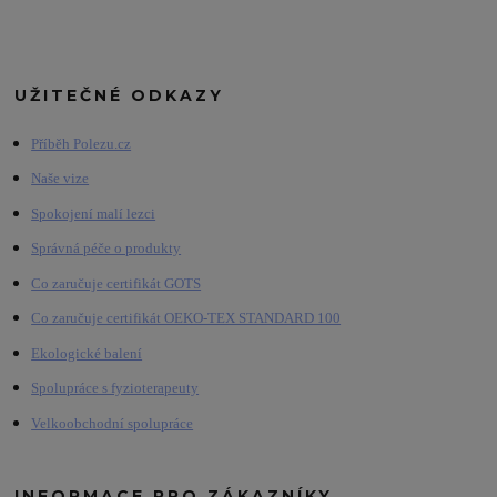
UŽITEČNÉ ODKAZY
Příběh Polezu.cz
Naše vize
Spokojení malí lezci
Správná péče o produkty
Co zaručuje certifikát GOTS
Co zaručuje certifikát OEKO-TEX STANDARD 100
Ekologické balení
Spolupráce s fyzioterapeuty
Velkoobchodní spolupráce
INFORMACE PRO ZÁKAZNÍKY