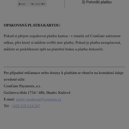
OPAKOVANÁ PLATBA KARTOU:
Pokud si přejete zopakovat platbu kartou - v emailu od ComGate naleznete
odkaz, přes který si můžete ověřit stav platby. Pokud je platba nezaplacená,
můžete se prokliknout zpět na platební bránu a platbu dokončit.
Pro případné reklamace nebo dotazy k platbám se obraťte na kontaktní údaje
uvedené níže:
ComGate Payments, a.s.
Gočárova třída 1754 / 48b, Hradec Králové
E-mail:
platby-podpora@comgate.cz
Tel:
+420 228 224 267