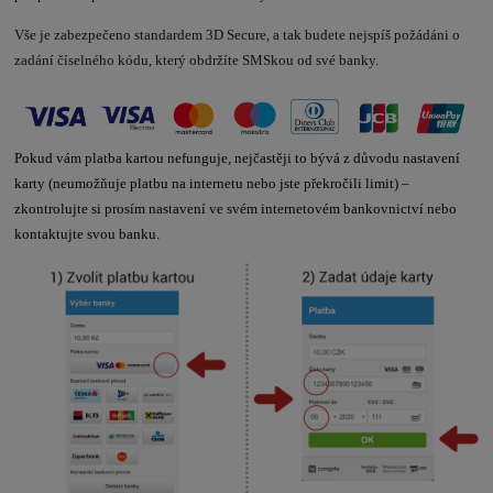
Vše je zabezpečeno standardem 3D Secure, a tak budete nejspíš požádáni o
zadání číselného kódu, který obdržíte SMSkou od své banky.
Pokud vám platba kartou nefunguje, nejčastěji to bývá z důvodu nastavení
karty (neumožňuje platbu na internetu nebo jste překročili limit) –
zkontrolujte si prosím nastavení ve svém internetovém bankovnictví nebo
kontaktujte svou banku.