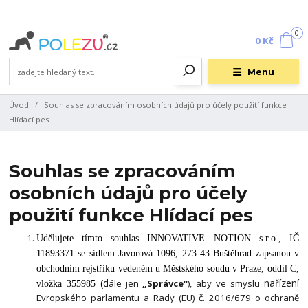
0
0 Kč
Menu
Úvod
Souhlas se zpracováním osobních údajů pro účely použití funkce
Hlídací pes
Souhlas se zpracováním
osobních údajů pro účely
použití funkce Hlídací pes
Udělujete tímto souhlas INNOVATIVE NOTION s.r.o., IČ
11893371 se sídlem Javorová 1096, 273 43 Buštěhrad zapsanou v
obchodním rejstříku vedeném u Městského soudu v Praze, oddíl C,
(
d
nařízení
ále jen
„Správce“
), aby ve smyslu
vložka 355985
Evropského parlamentu a Rady (EU) č. 2016/679 o ochraně