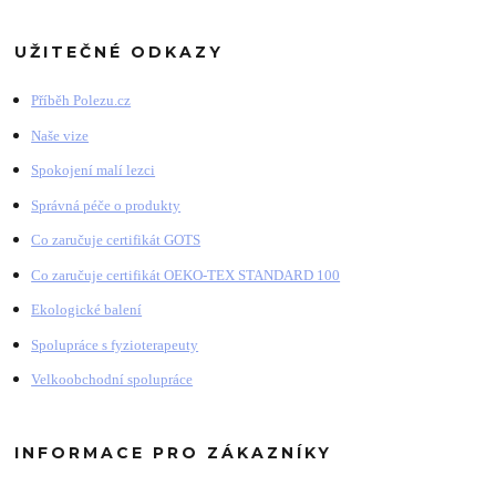
UŽITEČNÉ ODKAZY
Příběh Polezu.cz
Naše vize
Spokojení malí lezci
Správná péče o produkty
Co zaručuje certifikát GOTS
Co zaručuje certifikát OEKO-TEX STANDARD 100
Ekologické balení
Spolupráce s fyzioterapeuty
Velkoobchodní spolupráce
INFORMACE PRO ZÁKAZNÍKY