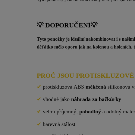
💡 DOPORUČENÍ
💡
Tyto ponožky je ideální nakombinovat i s našim
děťátko mělo oporu jak na kolenou a holeních, t
PROČ JSOU PROTISKLUZOVÉ
✔
protiskluzová ABS
měkčená
silikonová v
✔
vhodné jako
náhrada za bačkůrky
✔
velmi příjemný,
pohodlný
a odolný mater
✔
barevná stálost