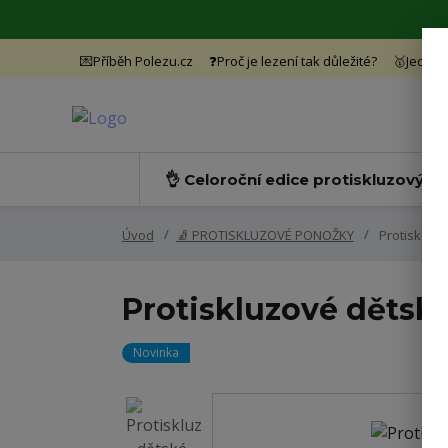
💌Příběh Polezu.cz
❓Proč je lezení tak důležité?
🥇Jedine
👌 Celoroční edice protiskluzových
Úvod
🧦 PROTISKLUZOVÉ PONOŽKY
Protiskluzo
Protiskluzové dětsk
Novinka