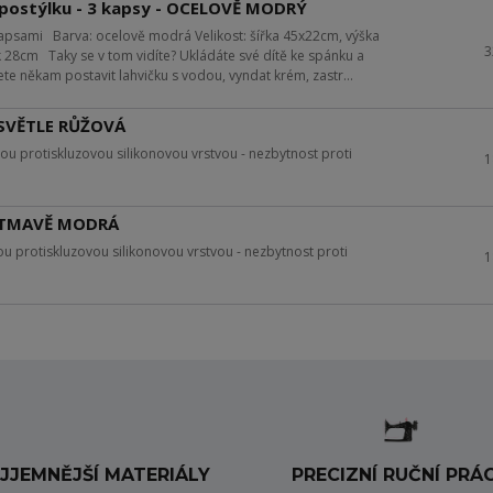
 postýlku - 3 kapsy - OCELOVĚ MODRÝ
sami Barva: ocelově modrá Velikost: šířka 45x22cm, výška
3
 28cm Taky se v tom vidíte? Ukládáte své dítě ke spánku a
ete někam postavit lahvičku s vodou, vyndat krém, zastr...
 SVĚTLE RŮŽOVÁ
 protiskluzovou silikonovou vrstvou - nezbytnost proti
1
- TMAVĚ MODRÁ
protiskluzovou silikonovou vrstvou - nezbytnost proti
1
JJEMNĚJŠÍ MATERIÁLY
PRECIZNÍ RUČNÍ PRÁ