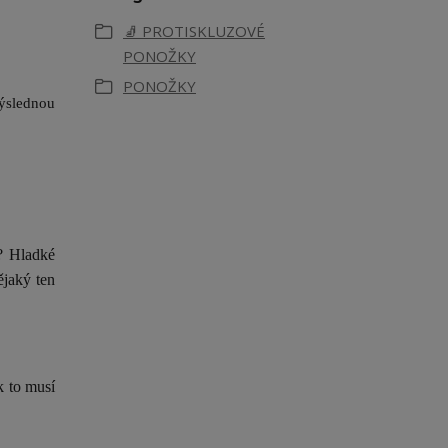
🧦 PROTISKLUZOVÉ
PONOŽKY
PONOŽKY
výslednou
l? Hladké
ějaký ten
k to musí