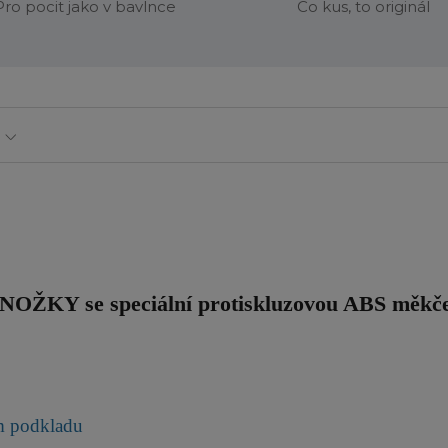
Pro pocit jako v bavlnce
Co kus, to originál
ONOŽKY
se speciální protiskluzovou ABS měkč
ém podkladu