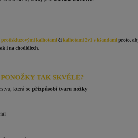
i
protiskluzovými kalhotami
či
kalhotami 2v1 s kšandami
proto, ab
ak i na chodidlech.
 PONOŽKY TAK SKVĚLÉ?
rstva, která se
přizpůsobí tvaru nožky
iál