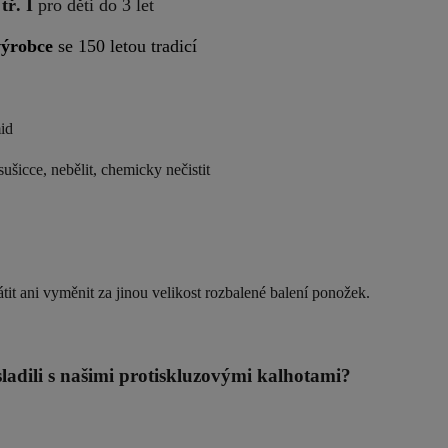
ř. I
pro děti do 3 let
výrobce
se 150 letou tradicí
id
sušicce, nebělit, chemicky nečistit
tit ani vyměnit za jinou velikost rozbalené balení ponožek.
ladili s našimi protiskluzovými kalhotami?