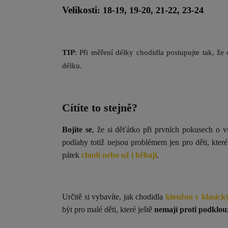
Velikosti
: 18-19, 19-20, 21-22, 23-24
TIP
: Při měření délky chodidla postupujte tak, že
délku.
Cítíte to stejně?
Bojíte se
, že si děťátko při prvních pokusech o v
podlahy totiž nejsou problémem jen pro děti, kter
pátek
chodí nebo už i běhají
.
Určitě si vybavíte, jak chodidla
kloužou v klasic
být pro malé děti, které ještě
nemají proti podklouz