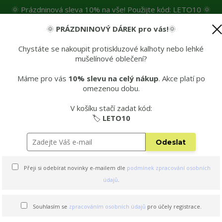
🌞 Prázdninová sleva 10% na vše! Použijte kód: LETO10 🌞
🌞
PRÁZDNINOVÝ DÁREK pro vás!
🌞
čné materiály
👶Spokojení malí lezci
💡Mohlo by se vám hodit
🚚D
Chystáte se nakoupit protiskluzové kalhoty nebo lehké
mušelínové oblečení?
Hleda
Máme pro vás
10% slevu na celý nákup
. Akce platí po
omezenou dobu.
 kalhot
👌 Edice s KŠANDAMI 2v1
🌞 Letní edi
V košíku stačí zadat kód:
vé dětské ponožky - AUTA
🏷️
LETO10
Odeslat
é ponožky - AUTA
Přeji si odebírat novinky e-mailem dle
podmínek zpracování osobních
údajů
.
Souhlasím se
zpracováním osobních údajů
pro účely registrace.