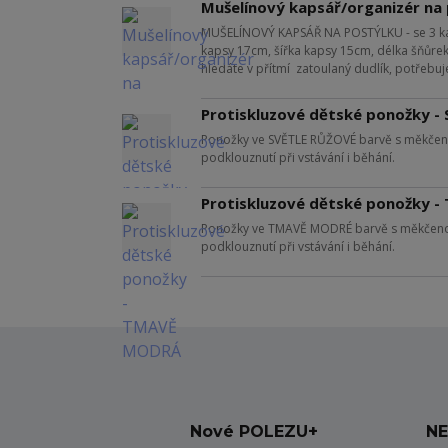
Mušelínový kapsář/organizér na
MUŠELÍNOVÝ KAPSÁŘ NA POSTÝLKU - se 3 kap
kapsy 17cm, šířka kapsy 15cm, délka šňůrek
hledáte v přítmí zatoulaný dudlík, potřebuj
Protiskluzové dětské ponožky -
Ponožky ve SVĚTLE RŮŽOVÉ barvě s měkčenou
podklouznutí při vstávání i běhání.
Protiskluzové dětské ponožky 
Ponožky ve TMAVĚ MODRÉ barvě s měkčenou 
podklouznutí při vstávání i běhání.
Nové POLEZU+
NE