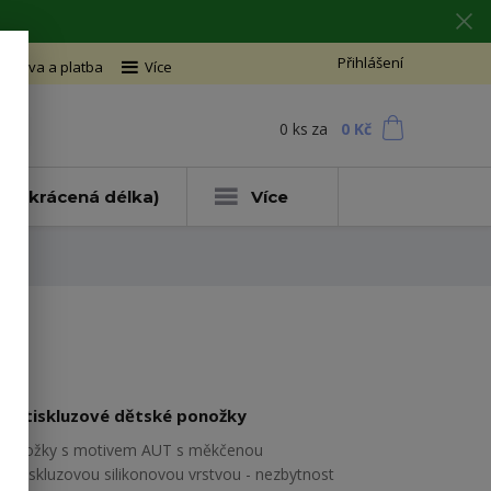
Přihlášení
oprava a platba
Více
0
ks
za
0 Kč
t
ce (zkrácená délka)
Více
Protiskluzové dětské ponožky
Ponožky s motivem AUT s měkčenou
protiskluzovou silikonovou vrstvou - nezbytnost