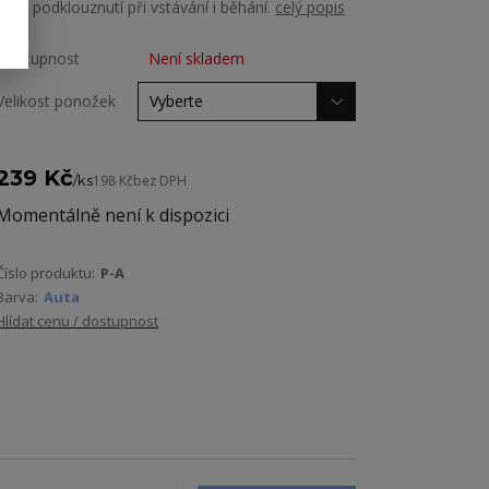
proti podklouznutí při vstávání i běhání.
celý popis
Dostupnost
Není skladem
Velikost ponožek
239 Kč
/
ks
198 Kč
bez DPH
Momentálně není k dispozici
Číslo produktu:
P-A
Barva:
Auta
Hlídat cenu / dostupnost