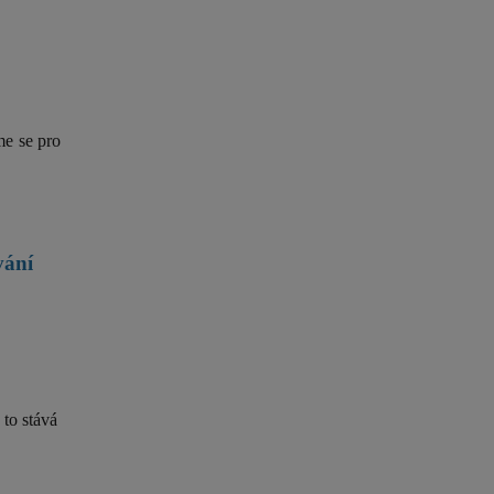
me se pro
vání
 to stává