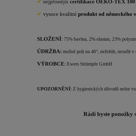
✔
nejpřísnější
certifikace OEKO-TEX 100 t
✔
vysoce kvalitní
produkt od německého 
SLOŽENÍ
: 75% bavlna, 2% elastan, 23% polyam
ÚDRŽBA
:
možné prát na 40°, nežehlit, nesušit v 
VÝROBCE
: Ewers Str
ümpfe GmbH
UPOZORNĚNÍ
: Z hygienických důvodů nelze vrá
Rádi byste ponožky s