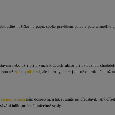
 obkreslíte nožičku na papír, spojte pravítkem palec a patu a změříte 
stávání nebo už i při prvních krůčcích
ublíží
při uklouznutí chodide
é jsou už
zdárnými lezci
, ale i pro ty, které jsou už o krok dál a už n
kých ponožkách
nám dospělým, a tak si umíte asi představit, jaký oříše
ávání tolik posílené potřebné svaly.