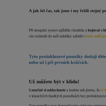
A jak šel čas, tak jsme i my řešili stejný 
Při stoupání synovi ujížděla chodidla a
bojoval s 
vás rozhodli do naší nabídky zařadit i
tento další 
Tyto protiskluzové ponožky dodají
děte
nebo už i při prvních krůčcích.
Už můžete být v klidu!
K
onečně si oddychnete
a budete mít jistotu, že
si 
v klasických hladkých ponožkách bez protiskluzové
Tyto ponožky jsou doporučovány také pro správno