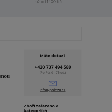
už od 1400 Kč
Máte dotaz?
+420 737 494 589
(Po-Pá, 9-17 hod.)
enou
info@polezu.cz
Zboží zařazeno v
kategoriích