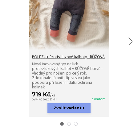
POLEZU+ Protiskluzové kalhoty - RŮŽOVÁ
POLEZU+ Proti
kšandami 2v1
Nový inovovaný typ našich
protiskluzových kalhot v RŮŽOVÉ barvě -
Naše celoročn
vhodný pro nošení po celý rok.
vylepšená o s
Zdokonalená anti-slip vrstva jako
nastavit na 3 r
podpora při lezení i další ochrana
odepnout.
kolínek.
719 Kč
819 Kč
/
ks
/
ks
skladem
594 Kč
bez DPH
677 Kč
bez DPH
Zvolit variantu
Zv