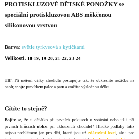
PROTISKLUZOVÉ DĚTSKÉ PONOŽKY
se
speciální protiskluzovou ABS měkčenou
silikonovou vrstvou
Barva
:
světle tyrkysová s kytičkami
Velikosti
: 18-19, 19-20, 21-22, 23-24
TIP
: Při měření délky chodidla postupujte tak, že obkreslíte nožičku na
papír, spojte pravítkem palec a patu a změříte výslednou délku.
Cítíte to stejně?
Bojíte se
, že si děťátko při prvních pokusech o vstávání nebo už i při
prvních krůčcích
ublíží
při uklouznutí chodidel? Hladké podlahy totiž
nejsou problémem jen pro děti, které jsou už
zdárnými lezci
, ale i pro