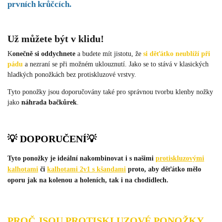
prvních krůčcích.
Už můžete být v klidu!
K
onečně si oddychnete
a budete mít jistotu, že
si děťátko neublíží při
pádu
a nezraní se při možném uklouznutí. Jako se to stává v klasických
hladkých ponožkách bez protiskluzové vrstvy.
Tyto ponožky jsou doporučovány také pro správnou tvorbu klenby nožky
jako
náhrada bačkůrek
.
💡 DOPORUČENÍ
💡
Tyto ponožky je ideální nakombinovat i s našimi
protiskluzovými
kalhotami
či
kalhotami 2v1 s kšandami
proto, aby děťátko mělo
oporu jak na kolenou a holeních, tak i na chodidlech.
PROČ JSOU PROTISKLUZOVÉ PONOŽKY