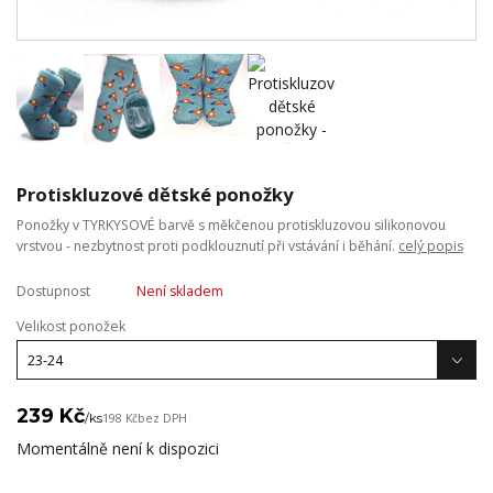
Protiskluzové dětské ponožky
Ponožky v TYRKYSOVÉ barvě s měkčenou protiskluzovou silikonovou
vrstvou - nezbytnost proti podklouznutí při vstávání i běhání.
celý popis
Dostupnost
Není skladem
Velikost ponožek
239 Kč
/
ks
198 Kč
bez DPH
Momentálně není k dispozici