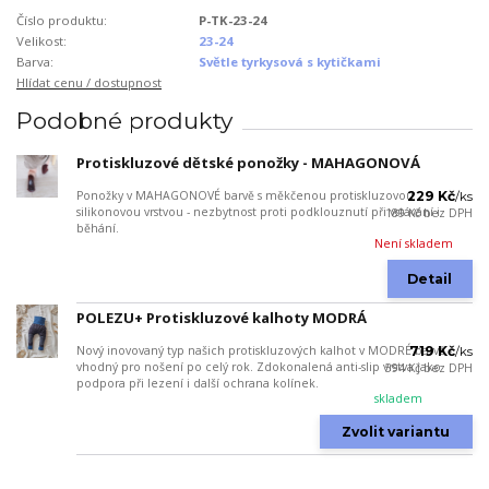
Číslo produktu:
P-TK-23-24
Velikost:
23-24
Barva:
Světle tyrkysová s kytičkami
Hlídat cenu / dostupnost
Podobné produkty
Protiskluzové dětské ponožky - MAHAGONOVÁ
Ponožky v MAHAGONOVÉ barvě s měkčenou protiskluzovou
229 Kč
/
ks
silikonovou vrstvou - nezbytnost proti podklouznutí při vstávání i
189 Kč
bez DPH
běhání.
Není skladem
Detail
POLEZU+ Protiskluzové kalhoty MODRÁ
Nový inovovaný typ našich protiskluzových kalhot v MODRÉ barvě -
719 Kč
/
ks
vhodný pro nošení po celý rok. Zdokonalená anti-slip vrstva jako
594 Kč
bez DPH
podpora při lezení i další ochrana kolínek.
skladem
Zvolit variantu