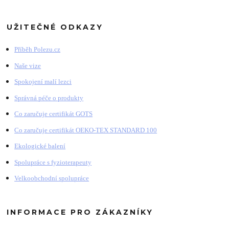
UŽITEČNÉ ODKAZY
Příběh Polezu.cz
Naše vize
Spokojení malí lezci
Správná péče o produkty
Co zaručuje certifikát GOTS
Co zaručuje certifikát OEKO-TEX STANDARD 100
Ekologické balení
Spolupráce s fyzioterapeuty
Velkoobchodní spolupráce
INFORMACE PRO ZÁKAZNÍKY