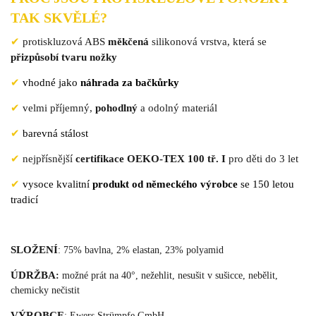
TAK SKVĚLÉ?
✔
protiskluzová ABS
měkčená
silikonová vrstva, která se
přizpůsobí tvaru nožky
✔
vhodné jako
náhrada za bačkůrky
✔
velmi příjemný,
pohodlný
a odolný materiál
✔
barevná stálost
✔
nejpřísnější
certifikace OEKO-TEX 100 tř. I
pro děti do 3 let
✔
vysoce kvalitní
produkt od německého výrobce
se 150 letou
tradicí
SLOŽENÍ
: 75% bavlna, 2% elastan, 23% polyamid
ÚDRŽBA
:
možné prát na 40°, nežehlit, nesušit v sušicce, nebělit,
chemicky nečistit
VÝROBCE
: Ewers Str
ümpfe GmbH