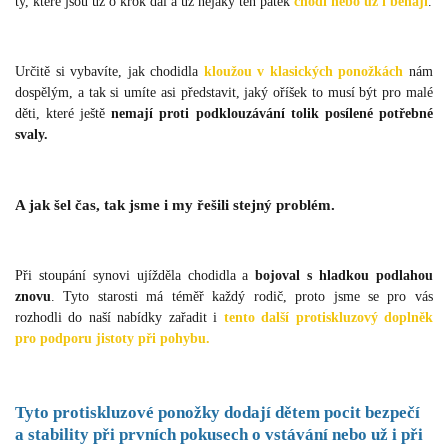
ty, které jsou už o krok dál a už nějaký ten pátek
chodí nebo už i běhají
.
Určitě si vybavíte, jak chodidla
kloužou v klasických ponožkách
nám
dospělým, a tak si umíte asi představit, jaký oříšek to musí být pro malé
děti, které ještě
nemají proti podklouzávání tolik posílené potřebné
svaly.
A jak šel čas, tak jsme i my řešili stejný problém.
Při stoupání synovi ujížděla chodidla a
bojoval s hladkou podlahou
znovu
. Tyto starosti má téměř každý rodič, proto jsme se pro vás
rozhodli do naší nabídky zařadit i
tento další protiskluzový doplněk
pro podporu jistoty při pohybu.
Tyto protiskluzové ponožky dodají
dětem pocit bezpečí
a stability při prvních pokusech o vstávání nebo už i při