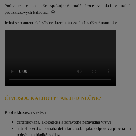
Podívejte se na naše
spokojené malé lezce v akci
v našich
protiskluzových kalhotách 🤗
Jedná se o autentické záběry, které nám zasílají nadšené maminky.
ČÍM JSOU KALHOTY TAK JEDINEČNÉ?
Protiskluzová vrstva
certifikovaná, ekologická a zdravotně nezávadná vrstva
anti-slip vrstva pomáhá děťátku působit jako
odporová plocha
při
pohybu na hladké podlaze