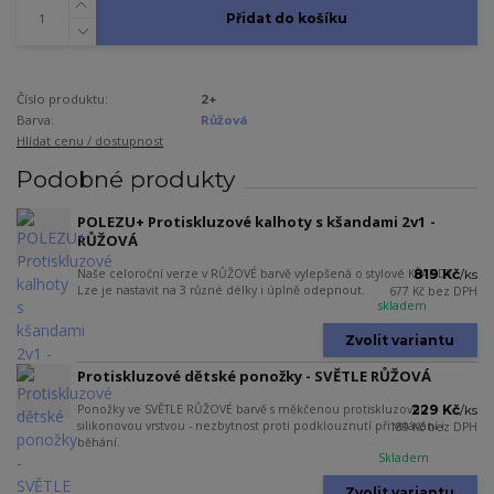
Přidat do košíku
Číslo produktu:
2+
Barva:
Růžová
Hlídat cenu / dostupnost
Podobné produkty
POLEZU+ Protiskluzové kalhoty s kšandami 2v1 -
RŮŽOVÁ
Naše celoroční verze v RŮŽOVÉ barvě vylepšená o stylové KŠANDY.
819 Kč
/
ks
Lze je nastavit na 3 různé délky i úplně odepnout.
677 Kč
bez DPH
skladem
Zvolit variantu
Protiskluzové dětské ponožky - SVĚTLE RŮŽOVÁ
Ponožky ve SVĚTLE RŮŽOVÉ barvě s měkčenou protiskluzovou
229 Kč
/
ks
silikonovou vrstvou - nezbytnost proti podklouznutí při vstávání i
189 Kč
bez DPH
běhání.
Skladem
Zvolit variantu