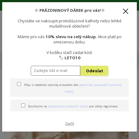
🌞 Prázdninová sleva 10% na vše! Použijte kód: LETO10 🌞
🌞
PRÁZDNINOVÝ DÁREK pro vás!
🌞
Chystáte se nakoupit protiskluzové kalhoty nebo lehké
mušelínové oblečení?
0
0 Kč
Máme pro vás
10% slevu na celý nákup
. Akce platí po
omezenou dobu.
Menu
V košíku stačí zadat kód:
🏷️
LETO10
Úvod
👌 Celoroční edice protiskluzových kalhot
POLEZU+
Protiskluzové kalhoty - RŮŽOVÁ
Odeslat
POLEZU+ Protiskluzové
Přeji si odebírat novinky e-mailem dle
podmínek zpracování osobních
údajů
.
kalhoty - RŮŽOVÁ
Souhlasím se
zpracováním osobních údajů
pro účely registrace.
Novinka
Zavřít