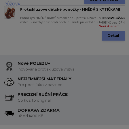
Protiskluzové dětské ponožky - HNĚDÁ S KYTIČKAMI
Ponožky v HNĚDÉ BARVĚ s měkčenou protiskluzovou silikonovou
239 Kč
/
ks
vrstvou - nezbytnost proti podklouznutí při vstávání i běhání.
198 Kč
bez DPH
Není skladem
Detail
Nové POLEZU+
Inovovaná protiskluzová vrstva
NEJJEMNĚJŠÍ MATERIÁLY
Pro pocit jako v bavlnce
PRECIZNÍ RUČNÍ PRÁCE
Co kus, to originál
DOPRAVA ZDARMA
už od 1400 Kč