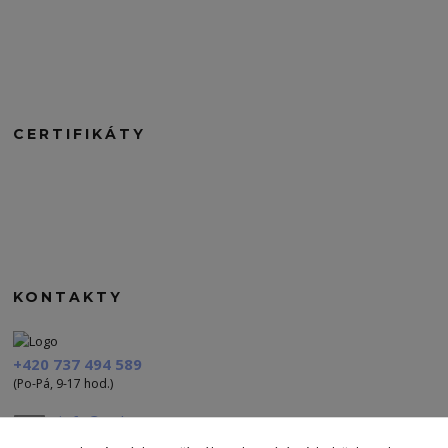
CERTIFIKÁTY
KONTAKTY
+420 737 494 589
(Po-Pá, 9-17 hod.)
info@polezu.cz