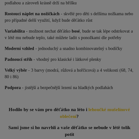
podlahou a zároveň krásně drží na bříšku
Rostoucí náplet na nožičkách
- skvělé pro děti s delšíma nožkama nebo
pro případné delší využití, když bude děťátko růst
Variabilita
- možnost nechat děťátko
bosé
, bude se tak lépe odstrkovat a
v létě mu nebude teplo, také můžete ladit s ponožkami dle potřeby
Moderní vzhled
- jednoduchý a snadno kombinovatelný s bodíčky
Padnoucí střih
- vhodný pro klasické i látkové plenky
Velký výběr
- 3 barvy (modrá, růžová a hořčicová) a 4 velikosti (68, 74,
80 i 86)
Podpora
- jistější a bezpečnější lezení na hladkých podlahách
Hodilo by se vám pro děťátko na léto i
lehoučké mušelínové
oblečení
?
Sami jsme si ho navrhli a vaše děťátko se nebude v létě tolik
potit