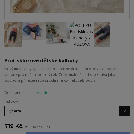
Protiskluzové dětské kalhoty
Nový inovovaný typ našich protiskluzových kalhot v RŮŽOVÉ barvě -
vhodný pro nošení po celý rok. Zdokonalená anti-slip vrstva jako
podpora při lezení i další ochrana kolínek.
celý popis
Dostupnost
skladem
Velikost
719 Kč
/
ks
594 Kč
bez DPH