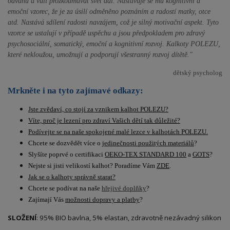
odvahu a vůli prozkoumávat svět dál. Nastavuje se mu kognitivní a
emoční vzorec, že je za úsilí odměněno poznáním a radostí matky, otce
atd. Nastává sdílení radosti navzájem, což je silný motivační aspekt. Tyto
vzorce se ustalují v případě uspěchu a jsou předpokladem pro zdravý
psychosociální, somatický, emoční a kognitivní rozvoj.
Kalkoty POLEZU,
které nekloužou, umožnují a podporují všestranný rozvoj dítětě.
"
dětský psycholog
Mrkněte i na tyto zajímavé odkazy:
Jste zvědaví, co stojí za vznikem kalhot POLEZU?
Víte, proč je lezení pro zdraví Vašich dětí tak důležité?
Podívejte se na naše spokojené malé lezce v kalhotách POLEZU.
Chcete se dozvědět více o
jedinečnosti použitých materiálů
?
Slyšíte poprvé o certifikaci
OEKO-TEX STANDARD 100
a
GOTS
?
Nejste si jisti velikostí kalhot? Poradíme Vám
ZDE
.
Jak se o kalhoty správně starat?
Chcete se podívat na naše
hřejivé doplňky
?
Zajímají Vás
možnosti dopravy a platby
?
SLOŽENÍ
: 95% BIO bavlna, 5% elastan, zdravotně nezávadný silikon