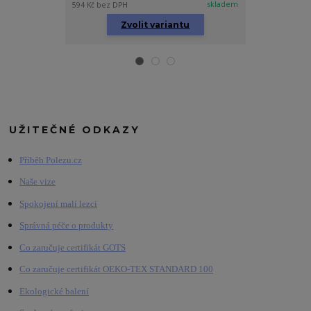
skladem
594 Kč
bez DPH
189 Kč
bez DPH
Zvolit variantu
Zv
UŽITEČNÉ ODKAZY
Příběh Polezu.cz
Naše vize
Spokojení malí lezci
Správná péče o produkty
Co zaručuje certifikát GOTS
Co zaručuje certifikát OEKO-TEX STANDARD 100
Ekologické balení