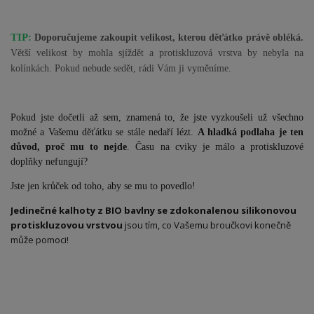
TIP:
Doporučujeme zakoupit velikost, kterou děťátko právě obléká.
Větší velikost by mohla sjíždět a protiskluzová vrstva by nebyla na
kolínkách. Pokud nebude sedět, rádi Vám ji vyměníme.
Pokud jste dočetli až sem, znamená to, že jste vyzkoušeli už všechno
možné a Vašemu děťátku se stále nedaří lézt.
A hladká podlaha je ten
důvod, proč mu to nejde
. Času na cviky je málo a protiskluzové
doplňky nefungují?
Jste jen krůček od toho, aby se mu to povedlo!
Jedinečné kalhoty z BIO bavlny se zdokonalenou silikonovou
protiskluzovou vrstvou
jsou tím, co Vašemu broučkovi konečně
může pomoci!