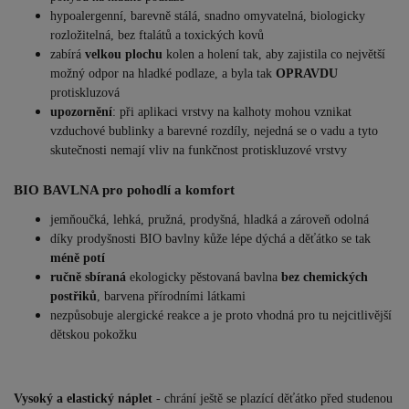
hypoalergenní, barevně stálá, snadno omyvatelná, biologicky
rozložitelná, bez ftalátů a toxických kovů
zabírá
velkou plochu
kolen a holení tak, aby zajistila co největší
možný odpor na hladké podlaze, a byla tak
OPRAVDU
protiskluzová
upozornění
: při aplikaci vrstvy na kalhoty mohou vznikat
vzduchové bublinky a barevné rozdíly, nejedná se o vadu a tyto
skutečnosti nemají vliv na funkčnost protiskluzové vrstvy
BIO BAVLNA pro pohodlí a komfort
jemňoučká, lehká, pružná, prodyšná, hladká a zároveň odolná
díky prodyšnosti BIO bavlny kůže lépe dýchá a děťátko se tak
méně potí
ručně sbíraná
ekologicky pěstovaná bavlna
bez chemických
postřiků
, barvena přírodními látkami
nezpůsobuje alergické reakce a je proto vhodná pro tu nejcitlivější
dětskou pokožku
Vysoký a elastický náplet
- chrání ještě se plazící děťátko před studenou