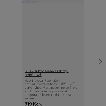
POLEZU+ Protiskluzové kalhoty -
Protiskluzové
HOŘČICOVÁ
Ponožky v KR
protiskluzovou
Nový inovovaný typ našich
nezbytnost pro
protiskluzových kalhot v HOŘČICOVÉ
vstávání i běhá
barvě - vhodný pro nošení po celý rok.
Zdokonalená anti-slip vrstva jako
podpora při lezení i další ochrana
kolínek.
719 Kč
229 Kč
/
ks
/
ks