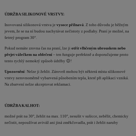
ÚDRŽBA SILIKONOVÉ VRSTVY:
Inovovaná silikonová vrstva je
vysoce přilnavá
. Z toho důvodu je běžným
jevem, že se na ní budou nachytávat nečistoty z podlahy. Praní je možné, na
šetrný program 30°.
Pokud nemáte zrovna čas na praní, lze ji
otřít vlhčeným ubrouskem nebo
přejet válečkem na oblečení
– ten funguje perfektně a doporučujeme proto
tento rychlý nemokrý způsob údržby 😊!
Upozornění
: Nelze ji žehlit. Zároveň mohou být některá místa silikonové
vrstvy nerovnoměrně vybarvená působením tepla, které při aplikaci vzniká.
Na zbarvení nelze akceptovat reklamaci.
ÚDRŽBA KALHOT:
možné prát na 30°, žehlit na max. 110°, nesušit v sušicce, nebělit, chemicky
nečistit, nepoužívat aviváž ani jiná změkčovadla, prát i žehlit naruby