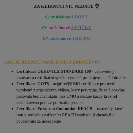
ZA KLIKNUTÍ NIC NEDÁTE 👌
👉 mušelínové
BODY
👉
mušelínové
ŠATIČKY
👉
mušelínové
TRIČKO
JAK JE BEZPEČÍ VAŠICH DĚTÍ ZARUČENO?
Certifikace OEKO-TEX STANDARD 100
- celosvětový
testovací a certifikační systém výrobků pro kojence a děti do 3 let
Certifikace GOTS
- nejpřísnější BIO certifikace pro textil
vyrobený z organických vláken, který potvrzuje, že se biobavlna
pěstovala bez chemikálií, bez GMO a sleduje každý krok od
bavlníkového pole až po finální produkt
Certifikace European Commision REACH
–
materiály, které
jsou v souladu s nařízením REACH neobsahují chemikálie
považované za nebezpečné