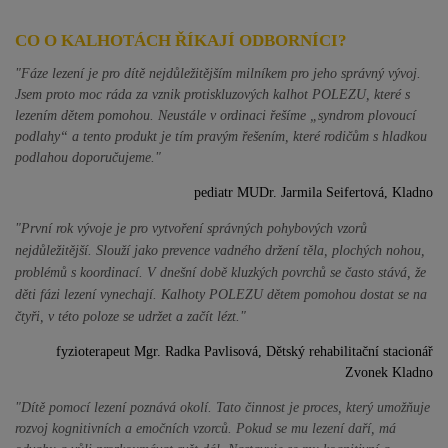
CO O KALHOTÁCH ŘÍKAJÍ ODBORNÍCI?
"Fáze lezení je pro dítě nejdůležitějším milníkem pro jeho správný vývoj.
Jsem proto moc ráda za vznik protiskluzových kalhot POLEZU, které s
lezením dětem pomohou. Neustále v ordinaci řešíme „syndrom plovoucí
podlahy“ a tento produkt je tím pravým řešením, které rodičům s hladkou
podlahou doporučujeme."
pediatr MUDr. Jarmila Seifertová, Kladno
"První rok vývoje je pro vytvoření správných pohybových vzorů
nejdůležitější. Slouží jako prevence vadného držení těla, plochých nohou,
problémů s koordinací. V dnešní době kluzkých povrchů se často stává, že
děti fázi lezení vynechají. Kalhoty POLEZU dětem pomohou dostat se na
čtyři, v této poloze se udržet a začít lézt."
fyzioterapeut Mgr. Radka Pavlisová, Dětský rehabilitační stacionář
Zvonek Kladno
"Dítě pomocí lezení poznává okolí. Tato činnost je proces, který umožňuje
rozvoj kognitivních a emočních vzorců. Pokud se mu lezení daří, má