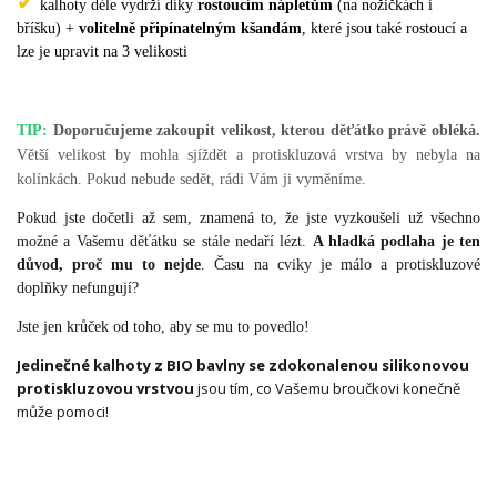
✔
kalhoty déle vydrží díky
rostoucím nápletům
(na nožičkách i
bříšku) +
volitelně připínatelným kšandám
, které jsou také rostoucí a
lze je upravit na 3 velikosti
TIP:
Doporučujeme zakoupit velikost, kterou děťátko právě obléká.
Větší velikost by mohla sjíždět a protiskluzová vrstva by nebyla na
kolínkách. Pokud nebude sedět, rádi Vám ji vyměníme.
Pokud jste dočetli až sem, znamená to, že jste vyzkoušeli už všechno
možné a Vašemu děťátku se stále nedaří lézt.
A hladká podlaha je ten
důvod, proč mu to nejde
. Času na cviky je málo a protiskluzové
doplňky nefungují?
Jste jen krůček od toho, aby se mu to povedlo!
Jedinečné kalhoty z BIO bavlny se zdokonalenou silikonovou
protiskluzovou vrstvou
jsou tím, co Vašemu broučkovi konečně
může pomoci!