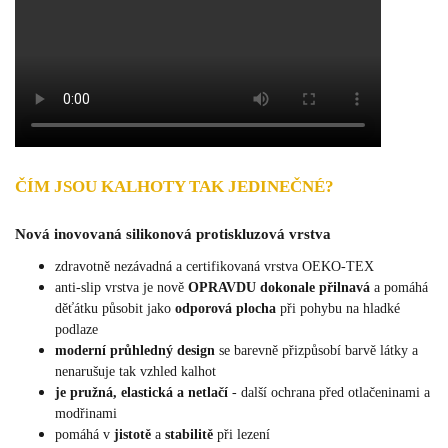
ČÍM JSOU KALHOTY TAK JEDINEČNÉ?
Nová inovovaná silikonová protiskluzová vrstva
zdravotně nezávadná a certifikovaná vrstva OEKO-TEX
anti-slip vrstva je nově
OPRAVDU dokonale přilnavá
a pomáhá
děťátku působit jako
odporová plocha
při pohybu na hladké
podlaze
moderní průhledný design
se barevně přizpůsobí barvě látky a
nenarušuje tak vzhled kalhot
je pružná, elastická a netlačí
- další ochrana před otlačeninami a
modřinami
pomáhá v
jistotě
a
stabilitě
při lezení