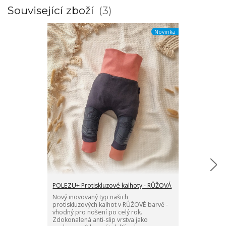
Související zboží
3
Novinka
POLEZU+ Protiskluzové kalhoty - RŮŽOVÁ
Protiskluzové
Nový inovovaný typ našich
Ponožky v KR
protiskluzových kalhot v RŮŽOVÉ barvě -
protiskluzovou
vhodný pro nošení po celý rok.
nezbytnost pro
Zdokonalená anti-slip vrstva jako
vstávání i běhá