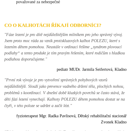
považované za nebezpečné
CO O KALHOTÁCH ŘÍKAJÍ ODBORNÍCI?
"Fáze lezení je pro dítě nejdůležitějším milníkem pro jeho správný vývoj.
Jsem proto moc ráda za vznik protiskluzových kalhot POLEZU, které s
lezením dětem pomohou. Neustále v ordinaci řešíme „syndrom plovoucí
podlahy“ a tento produkt je tím pravým řešením, které rodičům s hladkou
podlahou doporučujeme."
pediatr MUDr. Jarmila Seifertová, Kladno
"První rok vývoje je pro vytvoření správných pohybových vzorů
nejdůležitější. Slouží jako prevence vadného držení těla, plochých nohou,
problémů s koordinací. V dnešní době kluzkých povrchů se často stává, že
děti fázi lezení vynechají. Kalhoty POLEZU dětem pomohou dostat se na
čtyři, v této poloze se udržet a začít lézt."
fyzioterapeut Mgr. Radka Pavlisová, Dětský rehabilitační stacionář
Zvonek Kladno