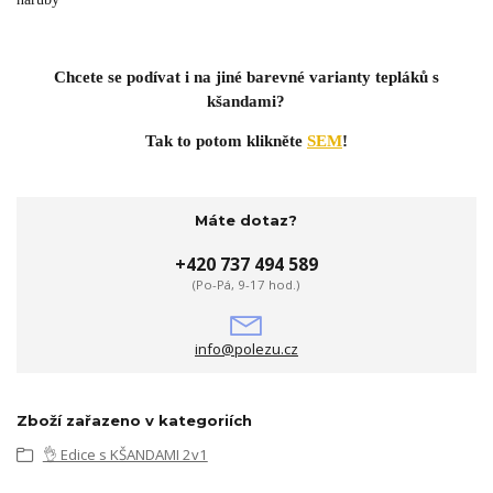
Chcete se podívat i na jiné barevné varianty tepláků s
kšandami?
Tak to potom klikněte
SEM
!
Máte dotaz?
+420 737 494 589
(Po-Pá, 9-17 hod.)
info@polezu.cz
Zboží zařazeno v kategoriích
👌 Edice s KŠANDAMI 2v1