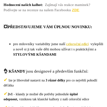
Hodnocení našich kalhot:
Zajímají vás reakce maminek?
Podívejte se na recenze na našem Facebooku
ZDE
💥PŘEDSTAVUJEME VÁM ÚPLNOU NOVINKU:
pro milovníky variability jsme naší
celoroční edici
vylepšili
a nově si ji tak vaše děti mohou užívat i s praktickými a
STYLO
VÝMI KŠANDAMI
👌 KŠANDY
jsou designové a především funkční:
✔
lze je libovolně nastavit na
3 různé délky
pro co největší pohodlí
děťátka
✔
2v1
- kšandy je možné dle potřeby jednoduše
úplně
odepnout,
vzniknou tak klasické kalhoty z naší celoroční edice