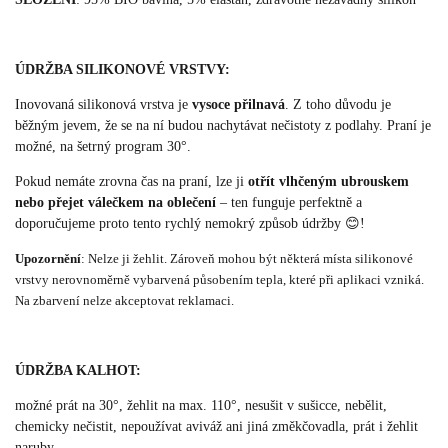
ÚDRŽBA SILIKONOVÉ VRSTVY:
Inovovaná silikonová vrstva je
vysoce přilnavá
. Z toho důvodu je
běžným jevem, že se na ní budou nachytávat nečistoty z podlahy. Praní je
možné, na šetrný program 30°.
Pokud nemáte zrovna čas na praní, lze ji
otřít vlhčeným ubrouskem
nebo přejet válečkem na oblečení
– ten funguje perfektně a
doporučujeme proto tento rychlý nemokrý způsob údržby 😊!
Upozornění
: Nelze ji žehlit. Zároveň mohou být některá místa silikonové
vrstvy nerovnoměrně vybarvená působením tepla, které při aplikaci vzniká.
Na zbarvení nelze akceptovat reklamaci.
ÚDRŽBA KALHOT:
možné prát na 30°, žehlit na max. 110°, nesušit v sušicce, nebělit,
chemicky nečistit, nepoužívat aviváž ani jiná změkčovadla, prát i žehlit
naruby