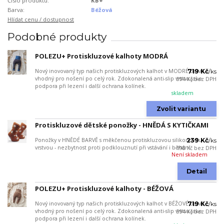
Číslo produktu:
KB+
Barva:
Béžová
Hlídat cenu / dostupnost
Podobné produkty
POLEZU+ Protiskluzové kalhoty MODRÁ
Nový inovovaný typ našich protiskluzových kalhot v MODRÉ barvě -
719 Kč
/
ks
vhodný pro nošení po celý rok. Zdokonalená anti-slip vrstva jako
594 Kč
bez DPH
podpora při lezení i další ochrana kolínek.
skladem
Zvolit variantu
Protiskluzové dětské ponožky - HNĚDÁ S KYTIČKAMI
Ponožky v HNĚDÉ BARVĚ s měkčenou protiskluzovou silikonovou
239 Kč
/
ks
vrstvou - nezbytnost proti podklouznutí při vstávání i běhání.
198 Kč
bez DPH
Není skladem
Detail
POLEZU+ Protiskluzové kalhoty - BÉŽOVÁ
Nový inovovaný typ našich protiskluzových kalhot v BÉŽOVÉ barvě -
719 Kč
/
ks
vhodný pro nošení po celý rok. Zdokonalená anti-slip vrstva jako
594 Kč
bez DPH
podpora při lezení i další ochrana kolínek.