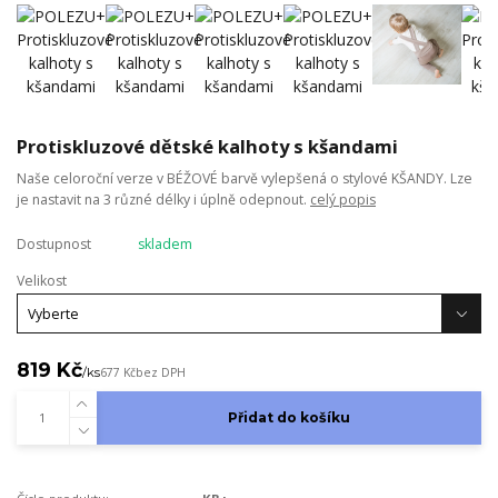
Protiskluzové dětské kalhoty s kšandami
Naše celoroční verze v BÉŽOVÉ barvě vylepšená o stylové KŠANDY. Lze
je nastavit na 3 různé délky i úplně odepnout.
celý popis
Dostupnost
skladem
Velikost
819 Kč
/
ks
677 Kč
bez DPH
Přidat do košíku