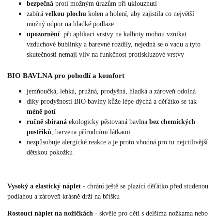
bezpečná
proti možným úrazům při uklouznutí
zabírá
velkou plochu
kolen a holení, aby zajistila co největší
možný odpor na hladké podlaze
upozornění
: při aplikaci vrstvy na kalhoty mohou vznikat
vzduchové bublinky a barevné rozdíly, nejedná se o vadu a tyto
skutečnosti nemají vliv na funkčnost protiskluzové vrstvy
BIO BAVLNA pro pohodlí a komfort
jemňoučká, lehká, pružná, prodyšná, hladká a zároveň odolná
díky prodyšnosti BIO bavlny kůže lépe dýchá a děťátko se tak
méně potí
ručně sbíraná
ekologicky pěstovaná bavlna
bez chemických
postřiků
, barvena přírodními látkami
nezpůsobuje alergické reakce a je proto vhodná pro tu nejcitlivější
dětskou pokožku
Vysoký a elastický náplet
- chrání ještě se plazící děťátko před studenou
podlahou a zároveň krásně drží na bříšku
Rostoucí náplet na nožičkách
- skvělé pro děti s delšíma nožkama nebo