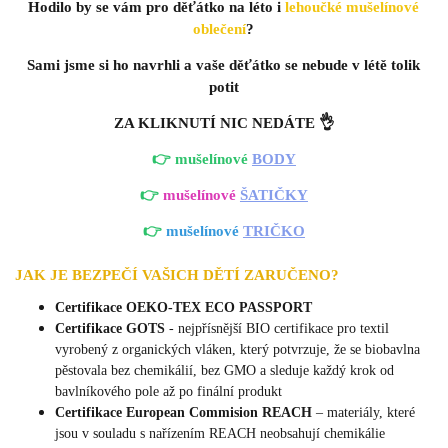
Hodilo by se vám pro děťátko na léto i
lehoučké mušelínové
oblečení
?
Sami jsme si ho navrhli a vaše děťátko se nebude v létě tolik
potit
ZA KLIKNUTÍ NIC NEDÁTE 👌
👉 mušelínové
BODY
👉
mušelínové
ŠATIČKY
👉
mušelínové
TRIČKO
JAK JE BEZPEČÍ VAŠICH DĚTÍ ZARUČENO?
Certifikace OEKO-TEX ECO PASSPORT
Certifikace GOTS
- nejpřísnější BIO certifikace pro textil
vyrobený z organických vláken, který potvrzuje, že se biobavlna
pěstovala bez chemikálií, bez GMO a sleduje každý krok od
bavlníkového pole až po finální produkt
Certifikace European Commision REACH
–
materiály, které
jsou v souladu s nařízením REACH neobsahují chemikálie