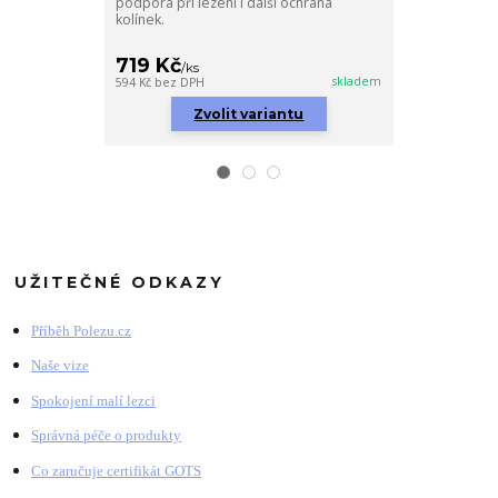
podpora při lezení i další ochrana
kolínek.
719 Kč
229 Kč
/
ks
/
ks
skladem
594 Kč
bez DPH
189 Kč
bez DPH
Zvolit variantu
Zv
UŽITEČNÉ ODKAZY
Příběh Polezu.cz
Naše vize
Spokojení malí lezci
Správná péče o produkty
Co zaručuje certifikát GOTS