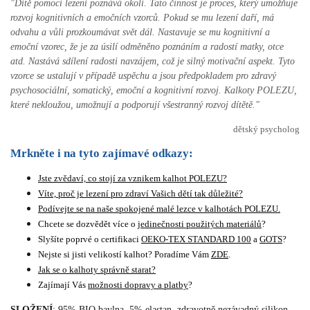
"Dítě pomocí lezení poznává okolí. Tato činnost je proces, který umožňuje
rozvoj kognitivních a emočních vzorců. Pokud se mu lezení daří, má
odvahu a vůli prozkoumávat svět dál. Nastavuje se mu kognitivní a
emoční vzorec, že je za úsilí odměněno poznáním a radostí matky, otce
atd. Nastává sdílení radosti navzájem, což je silný motivační aspekt. Tyto
vzorce se ustalují v případě uspěchu a jsou předpokladem pro zdravý
psychosociální, somatický, emoční a kognitivní rozvoj.
Kalkoty POLEZU,
které nekloužou, umožnují a podporují všestranný rozvoj dítětě.
"
dětský psycholog
Mrkněte i na tyto zajímavé odkazy:
Jste zvědaví, co stojí za vznikem kalhot POLEZU?
Víte, proč je lezení pro zdraví Vašich dětí tak důležité?
Podívejte se na naše spokojené malé lezce v kalhotách POLEZU.
Chcete se dozvědět více o
jedinečnosti použitých materiálů
?
Slyšíte poprvé o certifikaci
OEKO-TEX STANDARD 100
a
GOTS
?
Nejste si jisti velikostí kalhot? Poradíme Vám
ZDE
.
Jak se o kalhoty správně starat?
Zajímají Vás
možnosti dopravy a platby
?
SLOŽENÍ
: 95% BIO bavlna, 5% elastan, zdravotně nezávadný silikon