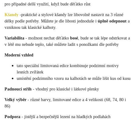
pro případné delší využití, když bude děťátko růst
Kšandy
-
praktické a stylové kšandy lze libovolně nastavit na 3 různé
délky podle potřeby. Můžete je dle libosti jednoduše i
úplně odepnout
a
vzniknou tak klasické kalhoty.
Variabilita
- možnost nechat děťátko
bosé
, bude se tak lépe odstrkovat a
v létě mu nebude teplo, také můžete ladit s ponožkami dle potřeby
Moderní vzhled
tato speciální limitovaná edice kombinuje podzimní motivy
lesních zvířátek
umístění podzimního vzoru na kalhotách se může lišit kus od kusu
Padnoucí střih
- vhodný pro klasické i látkové plenky
Velký výběr
- různé barvy, limitované edice a 4 velikosti (68, 74, 80 i
86)
Podpora
- jistější a bezpečnější lezení na hladkých podlahách