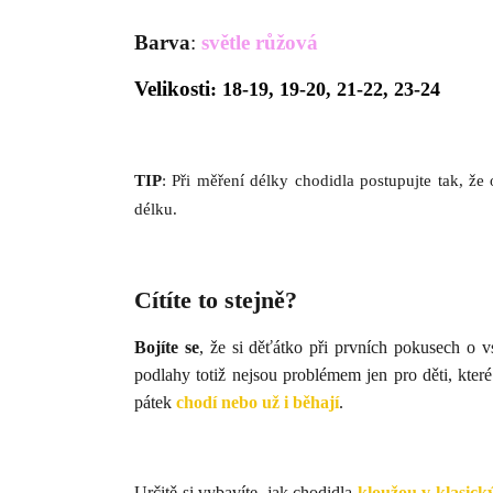
Barva
:
světle růžová
Velikosti
: 18-19, 19-20, 21-22, 23-24
TIP
: Při měření délky chodidla postupujte tak, že
délku.
Cítíte to stejně?
Bojíte se
, že si děťátko při prvních pokusech o v
podlahy totiž nejsou problémem jen pro děti, kter
pátek
chodí nebo už i běhají
.
Určitě si vybavíte, jak chodidla
kloužou v klasic