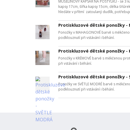
MUŠELÍNOVÝ KAPSÁŘ NA POSTÝLKU - se 3 kap
kapsy 17cm, šířka kapsy 15cm, délka šňůrek
hledáte v přítmí zatoulaný dudlík, potřebuje
Protiskluzové dětské ponožky
Ponožky v MAHAGONOVÉ barvě s měkčenou pr
podklouznutí při vstávání i běhání.
Protiskluzové dětské ponožky 
Ponožky v KRÉMOVÉ barvě s měkčenou protis
při vstávání i běhání.
Protiskluzové dětské ponožky 
Ponožky ve SVĚTLE MODRÉ barvě s měkčenou 
podklouznutí při vstávání i běhání.