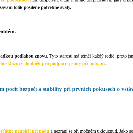
ávání tolik posílené potřebné svaly.
problém.
hladkou podlahou znovu
. Tyto starosti má téměř každý rodič, proto js
protiskluzový doplněk pro podporu jistoty při pohybu.
m pocit bezpečí a stability při prvních pokusech o vstá
děťátko neublíží při pádu
a nezraní se při možném uklouznutí. Jako se