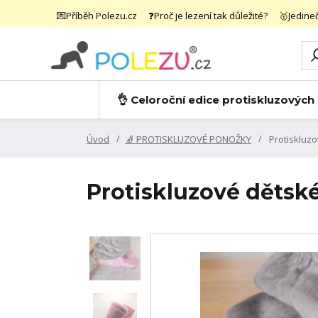
💌Příběh Polezu.cz
❓Proč je lezení tak důležité?
🥇Jedine
👌 Celoroční edice protiskluzových
Úvod
🧦 PROTISKLUZOVÉ PONOŽKY
Protiskluz
Protiskluzové děts