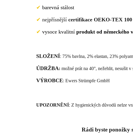
✔
barevná stálost
✔
nejpřísnější
certifikace OEKO-TEX 100 t
✔
vysoce kvalitní
produkt od německého 
SLOŽENÍ
: 75% bavlna, 2% elastan, 23% polyam
ÚDRŽBA
:
možné prát na 40°, nežehlit, nesušit v 
VÝROBCE
: Ewers Str
ümpfe GmbH
UPOZORNĚNÍ
: Z hygienických důvodů nelze vrá
Rádi byste ponožky s