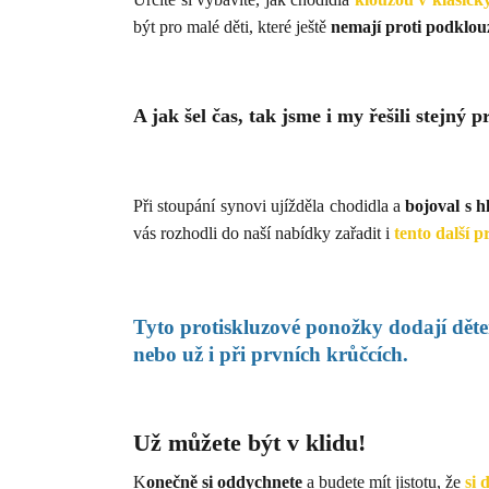
být pro malé děti, které ještě
nemají proti podklouz
A jak šel čas, tak jsme i my řešili stejný 
Při stoupání synovi ujížděla chodidla a
bojoval s 
vás rozhodli do naší nabídky zařadit i
tento další 
Tyto protiskluzové ponožky dodají
děte
nebo už i při prvních krůčcích.
Už můžete být v klidu!
K
onečně si oddychnete
a budete mít jistotu, že
si 