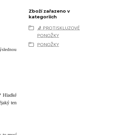
Zboží zařazeno v
kategoriích
🧦 PROTISKLUZOVÉ
PONOŽKY
PONOŽKY
výslednou
l? Hladké
ějaký ten
k to musí