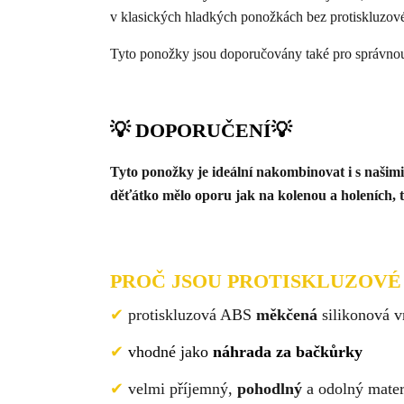
v klasických hladkých ponožkách bez protiskluzové
Tyto ponožky jsou doporučovány také pro správno
💡 DOPORUČENÍ
💡
Tyto ponožky je ideální nakombinovat i s našim
děťátko mělo oporu jak na kolenou a holeních, t
PROČ JSOU PROTISKLUZOVÉ
✔
protiskluzová ABS
měkčená
silikonová v
✔
vhodné jako
náhrada za bačkůrky
✔
velmi příjemný,
pohodlný
a odolný mater