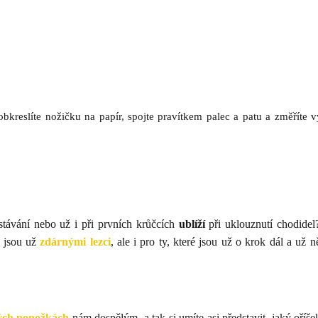
 obkreslíte nožičku na papír, spojte pravítkem palec a patu a změříte 
stávání nebo už i při prvních krůčcích
ublíží
při uklouznutí chodide
é jsou už
zdárnými lezci
, ale i pro ty, které jsou už o krok dál a už n
kých ponožkách
nám dospělým, a tak si umíte asi představit, jaký oříše