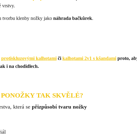
 vrstvy.
u tvorbu klenby nožky jako
náhrada bačkůrek
.
i
protiskluzovými kalhotami
či
kalhotami 2v1 s kšandami
proto, ab
ak i na chodidlech.
 PONOŽKY TAK SKVĚLÉ?
rstva, která se
přizpůsobí tvaru nožky
iál