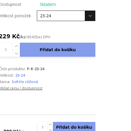
Dostupnost
Skladem
Velikost ponožek
229 Kč
/
ks
189 Kč
bez DPH
Přidat do košíku
Číslo produktu:
P-R-23-24
Velikost:
23-24
Barva:
Světle růžová
Hlídat cenu / dostupnost
Přidat do košíku