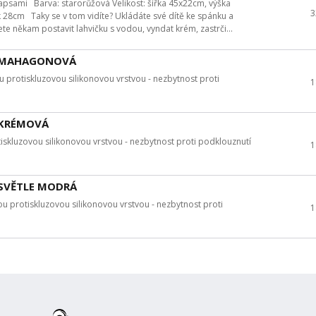
sami Barva: starorůžová Velikost: šířka 45x22cm, výška
3
 28cm Taky se v tom vidíte? Ukládáte své dítě ke spánku a
te někam postavit lahvičku s vodou, vyndat krém, zastrči...
 - MAHAGONOVÁ
otiskluzovou silikonovou vrstvou - nezbytnost proti
1
- KRÉMOVÁ
kluzovou silikonovou vrstvou - nezbytnost proti podklouznutí
1
- SVĚTLE MODRÁ
protiskluzovou silikonovou vrstvou - nezbytnost proti
1