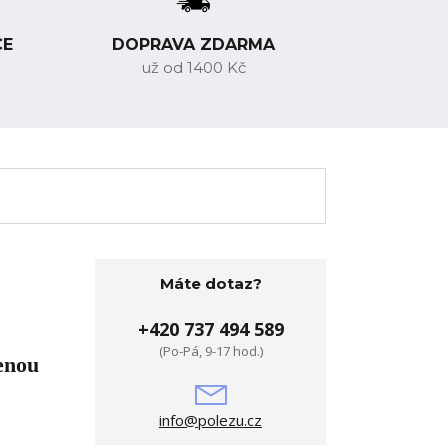
CE
DOPRAVA ZDARMA
už od 1400 Kč
Máte dotaz?
+420 737 494 589
(Po-Pá, 9-17 hod.)
enou
info@polezu.cz