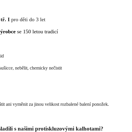
ř. I
pro děti do 3 let
výrobce
se 150 letou tradicí
id
sušicce, nebělit, chemicky nečistit
tit ani vyměnit za jinou velikost rozbalené balení ponožek.
ladili s našimi protiskluzovými kalhotami?