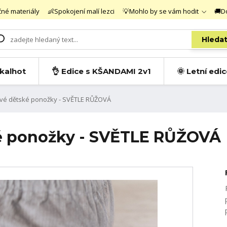
čné materiály
👶Spokojení malí lezci
💡Mohlo by se vám hodit
🚚D
Hleda
 kalhot
👌 Edice s KŠANDAMI 2v1
🌞 Letní edi
ové dětské ponožky - SVĚTLE RŮŽOVÁ
ké ponožky - SVĚTLE RŮŽOVÁ