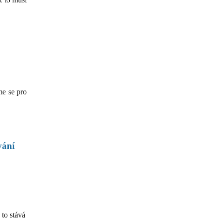
me se pro
vání
 to stává