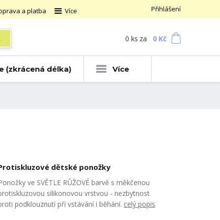
Přihlášení
oprava a platba
Více
0
ks
za
0 Kč
t
ce (zkrácená délka)
Více
Protiskluzové dětské ponožky
Ponožky ve SVĚTLE RŮŽOVÉ barvě s měkčenou
protiskluzovou silikonovou vrstvou - nezbytnost
proti podklouznutí při vstávání i běhání.
celý popis