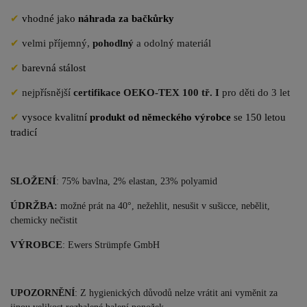
✔
vhodné jako
náhrada za bačkůrky
✔
velmi příjemný,
pohodlný
a odolný materiál
✔
barevná stálost
✔
nejpřísnější
certifikace OEKO-TEX 100 tř. I
pro děti do 3 let
✔
vysoce kvalitní
produkt od německého výrobce
se 150 letou
tradicí
SLOŽENÍ
: 75% bavlna, 2% elastan, 23% polyamid
ÚDRŽBA
:
možné prát na 40°, nežehlit, nesušit v sušicce, nebělit,
chemicky nečistit
VÝROBCE
: Ewers Str
ümpfe GmbH
UPOZORNĚNÍ
: Z hygienických důvodů nelze vrátit ani vyměnit za