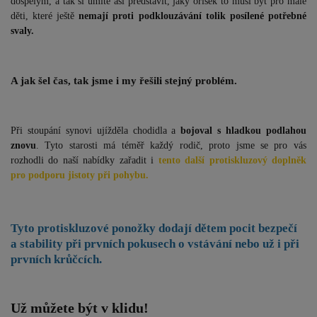
dospělým, a tak si umíte asi představit, jaký oříšek to musí být pro malé
děti, které ještě
nemají proti podklouzávání tolik posílené potřebné
svaly.
A jak šel čas, tak jsme i my řešili stejný problém.
Při stoupání synovi ujížděla chodidla a
bojoval s hladkou podlahou
znovu
. Tyto starosti má téměř každý rodič, proto jsme se pro vás
rozhodli do naší nabídky zařadit i
tento další protiskluzový doplněk
pro podporu jistoty při pohybu.
Tyto protiskluzové ponožky dodají
dětem pocit bezpečí
a stability při prvních pokusech o vstávání nebo už i při
prvních krůčcích.
Už můžete být v klidu!