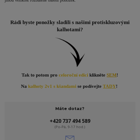
jinou velikost rozbalené balení ponožek.
Rádi byste ponožky sladili s našimi protiskluzovými
kalhotami?
Tak to potom pro
celoroční edici
klikněte
SEM
!
Na
kalhoty 2v1 s kšandami
se podívejte
TADY
!
Máte dotaz?
+420 737 494 589
(Po-Pá, 9-17 hod.)