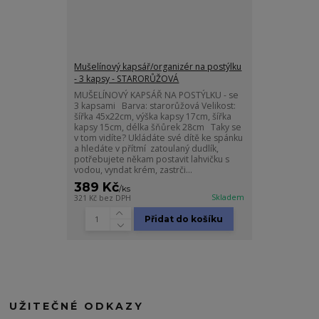
Mušelínový kapsář/organizér na postýlku
- 3 kapsy - STARORŮŽOVÁ
MUŠELÍNOVÝ KAPSÁŘ NA POSTÝLKU - se
3 kapsami Barva: starorůžová Velikost:
šířka 45x22cm, výška kapsy 17cm, šířka
kapsy 15cm, délka šňůrek 28cm Taky se
v tom vidíte? Ukládáte své dítě ke spánku
a hledáte v přítmí zatoulaný dudlík,
potřebujete někam postavit lahvičku s
vodou, vyndat krém, zastrči...
389 Kč
/
ks
Skladem
321 Kč
bez DPH
Přidat do košíku
UŽITEČNÉ ODKAZY