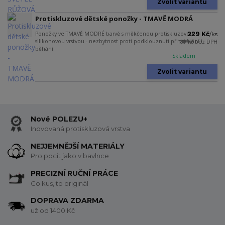
Zvolit variantu
Protiskluzové dětské ponožky - TMAVĚ MODRÁ
Ponožky ve TMAVĚ MODRÉ barvě s měkčenou protiskluzovou
229 Kč
/
ks
silikonovou vrstvou - nezbytnost proti podklouznutí při vstávání i
189 Kč
bez DPH
běhání.
Skladem
Zvolit variantu
Nové POLEZU+
Inovovaná protiskluzová vrstva
NEJJEMNĚJŠÍ MATERIÁLY
Pro pocit jako v bavlnce
PRECIZNÍ RUČNÍ PRÁCE
Co kus, to originál
DOPRAVA ZDARMA
už od 1400 Kč