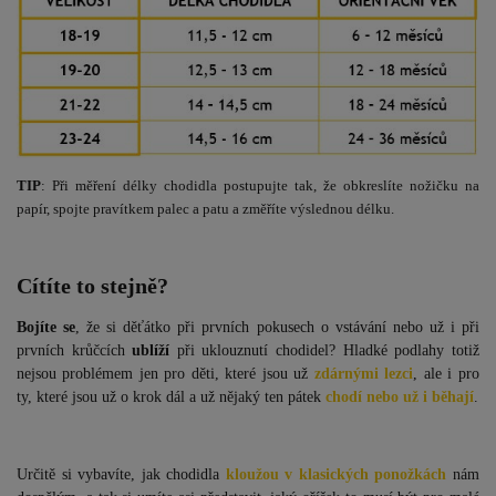
TIP
: Při měření délky chodidla postupujte tak, že obkreslíte nožičku na
papír, spojte pravítkem palec a patu a změříte výslednou délku.
Cítíte to stejně?
Bojíte se
, že si děťátko při prvních pokusech o vstávání nebo už i při
prvních krůčcích
ublíží
při uklouznutí chodidel? Hladké podlahy totiž
nejsou problémem jen pro děti, které jsou už
zdárnými lezci
, ale i pro
ty, které jsou už o krok dál a už nějaký ten pátek
chodí nebo už i běhají
.
Určitě si vybavíte, jak chodidla
kloužou v klasických ponožkách
nám