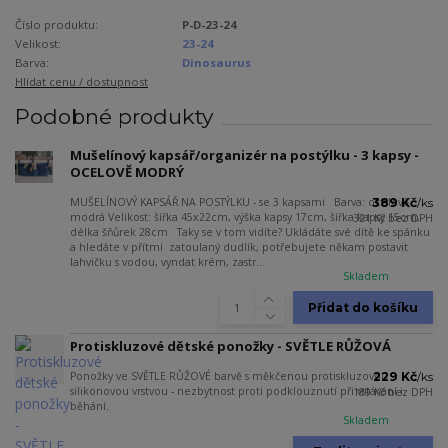
Číslo produktu:
P-D-23-24
Velikost:
23-24
Barva:
Dinosaurus
Hlídat cenu / dostupnost
Podobné produkty
Mušelínový kapsář/organizér na postýlku - 3 kapsy -
OCELOVĚ MODRÝ
MUŠELÍNOVÝ KAPSÁŘ NA POSTÝLKU - se 3 kapsami Barva: ocelově
389 Kč
/
ks
modrá Velikost: šířka 45x22cm, výška kapsy 17cm, šířka kapsy 15cm,
321 Kč
bez DPH
délka šňůrek 28cm Taky se v tom vidíte? Ukládáte své dítě ke spánku
a hledáte v přítmí zatoulaný dudlík, potřebujete někam postavit
lahvičku s vodou, vyndat krém, zastr...
Skladem
Přidat do košíku
Protiskluzové dětské ponožky - SVĚTLE RŮŽOVÁ
Ponožky ve SVĚTLE RŮŽOVÉ barvě s měkčenou protiskluzovou
229 Kč
/
ks
silikonovou vrstvou - nezbytnost proti podklouznutí při vstávání i
189 Kč
bez DPH
běhání.
Skladem