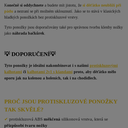
K
onečně si oddychnete
a budete mít jistotu, že
si děťátko neublíží při
pádu
a nezraní se při možném uklouznutí. Jako se to stává v klasických
hladkých ponožkách bez protiskluzové vrstvy.
Tyto ponožky jsou doporučovány také pro správnou tvorbu klenby nožky
jako
náhrada bačkůrek
.
💡 DOPORUČENÍ
💡
Tyto ponožky je ideální nakombinovat i s našimi
protiskluzovými
kalhotami
či
kalhotami 2v1 s kšandami
proto, aby děťátko mělo
oporu jak na kolenou a holeních, tak i na chodidlech.
PROČ JSOU PROTISKLUZOVÉ PONOŽKY
TAK SKVĚLÉ?
✔
protiskluzová ABS
měkčená
silikonová vrstva, která se
přizpůsobí tvaru nožky