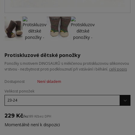
Protiskluzové dětské ponožky
Ponožky s motivem DINOSAURŮ s měkčenou protiskluzovou silikonovou
vrstvou - nezbytnost proti podklouznutí při vstávání i běhání.
celý popis
Dostupnost
Není skladem
Velikost ponožek
229 Kč
/
ks
189 Kč
bez DPH
Momentálně není k dispozici