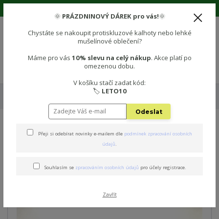
🌞 Prázdninová sleva 10% na vše! Použijte kód: LETO10 🌞
🌞
PRÁZDNINOVÝ DÁREK pro vás!
🌞
Chystáte se nakoupit protiskluzové kalhoty nebo lehké
mušelínové oblečení?
0
0 Kč
Máme pro vás
10% slevu na celý nákup
. Akce platí po
omezenou dobu.
Menu
V košíku stačí zadat kód:
🏷️
LETO10
Úvod
🧦 PROTISKLUZOVÉ PONOŽKY
Protiskluzové dětské ponožky -
DINOSAURUS
Odeslat
Protiskluzové dětské
Přeji si odebírat novinky e-mailem dle
podmínek zpracování osobních
údajů
.
ponožky - DINOSAURUS
Souhlasím se
zpracováním osobních údajů
pro účely registrace.
Novinka
Zavřít