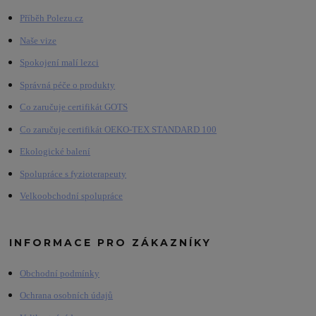
Příběh Polezu.cz
Naše vize
Spokojení malí lezci
Správná péče o produkty
Co zaručuje certifikát GOTS
Co zaručuje certifikát OEKO-TEX STANDARD 100
Ekologické balení
Spolupráce s fyzioterapeuty
Velkoobchodní spolupráce
INFORMACE PRO ZÁKAZNÍKY
Obchodní podmínky
Ochrana osobních údajů