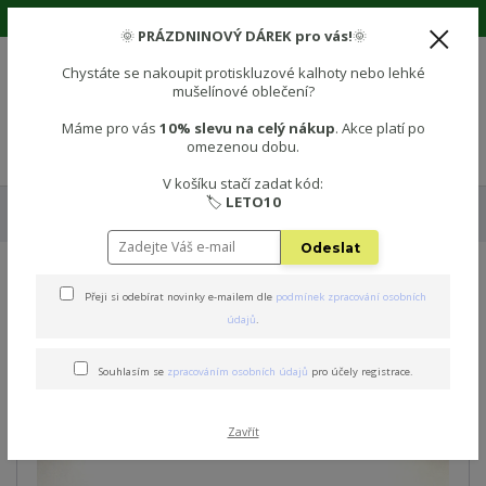
🌞 Prázdninová sleva 10% na vše! Použijte kód: LETO10 🌞
🌞
PRÁZDNINOVÝ DÁREK pro vás!
🌞
Chystáte se nakoupit protiskluzové kalhoty nebo lehké
mušelínové oblečení?
0
0 Kč
Máme pro vás
10% slevu na celý nákup
. Akce platí po
omezenou dobu.
Menu
V košíku stačí zadat kód:
🏷️
LETO10
Úvod
🧦 PROTISKLUZOVÉ PONOŽKY
Protiskluzové dětské ponožky -
DINOSAURUS
Odeslat
Protiskluzové dětské
Přeji si odebírat novinky e-mailem dle
podmínek zpracování osobních
údajů
.
ponožky - DINOSAURUS
Souhlasím se
zpracováním osobních údajů
pro účely registrace.
Novinka
Zavřít