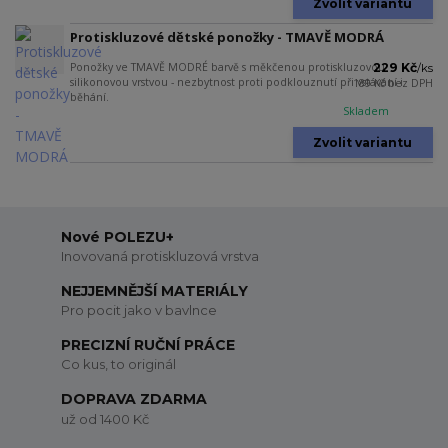
Zvolit variantu
Protiskluzové dětské ponožky - TMAVĚ MODRÁ
Ponožky ve TMAVĚ MODRÉ barvě s měkčenou protiskluzovou
229 Kč
/
ks
silikonovou vrstvou - nezbytnost proti podklouznutí při vstávání i
189 Kč
bez DPH
běhání.
Skladem
Zvolit variantu
Nové POLEZU+
Inovovaná protiskluzová vrstva
NEJJEMNĚJŠÍ MATERIÁLY
Pro pocit jako v bavlnce
PRECIZNÍ RUČNÍ PRÁCE
Co kus, to originál
DOPRAVA ZDARMA
už od 1400 Kč