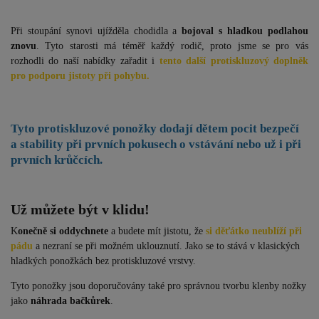
Při stoupání synovi ujížděla chodidla a
bojoval s hladkou podlahou
znovu
. Tyto starosti má téměř každý rodič, proto jsme se pro vás
rozhodli do naší nabídky zařadit i
tento další protiskluzový doplněk
pro podporu jistoty při pohybu.
Tyto protiskluzové ponožky dodají
dětem pocit bezpečí
a stability při prvních pokusech o vstávání nebo už i při
prvních krůčcích.
Už můžete být v klidu!
K
onečně si oddychnete
a budete mít jistotu, že
si děťátko neublíží při
pádu
a nezraní se při možném uklouznutí. Jako se to stává v klasických
hladkých ponožkách bez protiskluzové vrstvy.
Tyto ponožky jsou doporučovány také pro správnou tvorbu klenby nožky
jako
náhrada bačkůrek
.