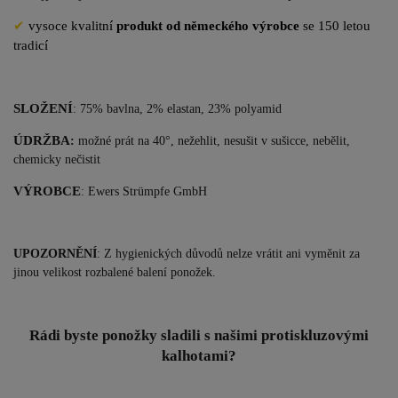
✔
vysoce kvalitní
produkt od německého výrobce
se 150 letou
tradicí
SLOŽENÍ
: 75% bavlna, 2% elastan, 23% polyamid
ÚDRŽBA
:
možné prát na 40°, nežehlit, nesušit v sušicce, nebělit,
chemicky nečistit
VÝROBCE
: Ewers Str
ümpfe GmbH
UPOZORNĚNÍ
: Z hygienických důvodů nelze vrátit ani vyměnit za
jinou velikost rozbalené balení ponožek.
Rádi byste ponožky sladili s našimi protiskluzovými
kalhotami?