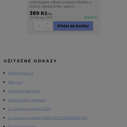
potřebujete někam postavit lahvičku s
vodou, vyndat krém, zastrči...
389 Kč
/
ks
Skladem
321 Kč
bez DPH
Přidat do košíku
UŽITEČNÉ ODKAZY
Příběh Polezu.cz
Naše vize
Spokojení malí lezci
Správná péče o produkty
Co zaručuje certifikát GOTS
Co zaručuje certifikát OEKO-TEX STANDARD 100
Ekologické balení