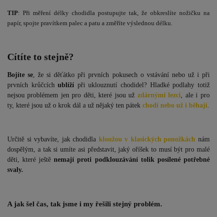
TIP
: Při měření délky chodidla postupujte tak, že obkreslíte nožičku na
papír, spojte pravítkem palec a patu a změříte výslednou délku.
Cítíte to stejně?
Bojíte se
, že si děťátko při prvních pokusech o vstávání nebo už i při
prvních krůčcích
ublíží
při uklouznutí chodidel? Hladké podlahy totiž
nejsou problémem jen pro děti, které jsou už
zdárnými lezci
, ale i pro
ty, které jsou už o krok dál a už nějaký ten pátek
chodí nebo už i běhají
.
Určitě si vybavíte, jak chodidla
kloužou v klasických ponožkách
nám
dospělým, a tak si umíte asi představit, jaký oříšek to musí být pro malé
děti, které ještě
nemají proti podklouzávání tolik posílené potřebné
svaly.
A jak šel čas, tak jsme i my řešili stejný problém.