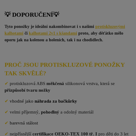
💡 DOPORUČENÍ
💡
Tyto ponožky je ideální nakombinovat i s našimi
protiskluzovými
kalhotami
či
kalhotami 2v1 s kšandami
proto, aby děťátko mělo
oporu jak na kolenou a holeních, tak i na chodidlech.
PROČ JSOU PROTISKLUZOVÉ PONOŽKY
TAK SKVĚLÉ?
✔
protiskluzová ABS
měkčená
silikonová vrstva, která se
přizpůsobí tvaru nožky
✔
vhodné jako
náhrada za bačkůrky
✔
velmi příjemný,
pohodlný
a odolný materiál
✔
barevná stálost
✔
nejpřísnější
certifikace OEKO-TEX 100 tř. I
pro děti do 3 let