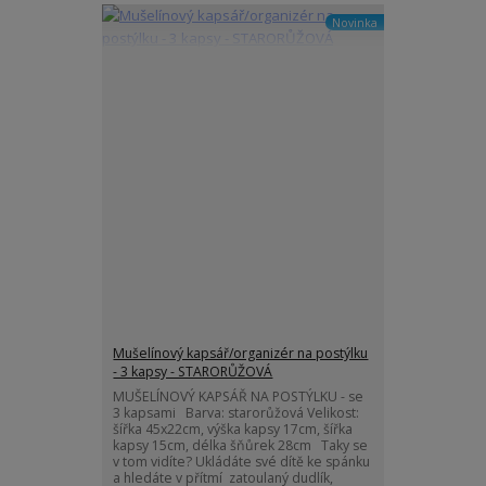
Novinka
Mušelínový kapsář/organizér na postýlku
- 3 kapsy - STARORŮŽOVÁ
MUŠELÍNOVÝ KAPSÁŘ NA POSTÝLKU - se
3 kapsami Barva: starorůžová Velikost:
šířka 45x22cm, výška kapsy 17cm, šířka
kapsy 15cm, délka šňůrek 28cm Taky se
v tom vidíte? Ukládáte své dítě ke spánku
a hledáte v přítmí zatoulaný dudlík,