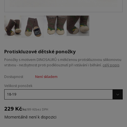
Protiskluzové dětské ponožky
Ponožky s motivem DINOSAURŮ s měkčenou protiskluzovou silikonovou
vrstvou - nezbytnost proti podklouznutí při vstávání i běhání.
celý popis
Dostupnost
Není skladem
Velikost ponožek
229 Kč
/
ks
189 Kč
bez DPH
Momentálně není k dispozici