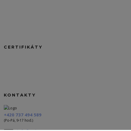
CERTIFIKÁTY
KONTAKTY
+420 737 494 589
(Po-Pá, 9-17 hod.)