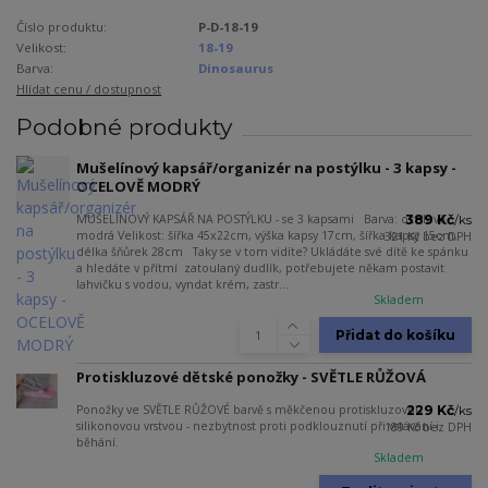
Číslo produktu:
P-D-18-19
Velikost:
18-19
Barva:
Dinosaurus
Hlídat cenu / dostupnost
Podobné produkty
Mušelínový kapsář/organizér na postýlku - 3 kapsy -
OCELOVĚ MODRÝ
MUŠELÍNOVÝ KAPSÁŘ NA POSTÝLKU - se 3 kapsami Barva: ocelově
389 Kč
/
ks
modrá Velikost: šířka 45x22cm, výška kapsy 17cm, šířka kapsy 15cm,
321 Kč
bez DPH
délka šňůrek 28cm Taky se v tom vidíte? Ukládáte své dítě ke spánku
a hledáte v přítmí zatoulaný dudlík, potřebujete někam postavit
lahvičku s vodou, vyndat krém, zastr...
Skladem
Přidat do košíku
Protiskluzové dětské ponožky - SVĚTLE RŮŽOVÁ
Ponožky ve SVĚTLE RŮŽOVÉ barvě s měkčenou protiskluzovou
229 Kč
/
ks
silikonovou vrstvou - nezbytnost proti podklouznutí při vstávání i
189 Kč
bez DPH
běhání.
Skladem