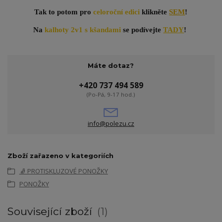
Tak to potom pro
celoroční edici
klikněte
SEM
!
Na
kalhoty 2v1 s kšandami
se podívejte
TADY
!
Máte dotaz?
+420 737 494 589
(Po-Pá, 9-17 hod.)
info@polezu.cz
Zboží zařazeno v kategoriích
🧦 PROTISKLUZOVÉ PONOŽKY
PONOŽKY
Související zboží
1