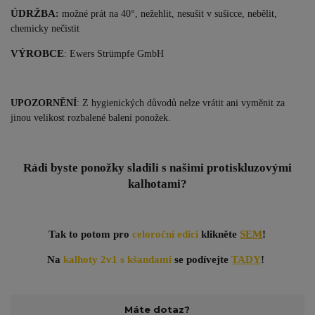
ÚDRŽBA
:
možné prát na 40°, nežehlit, nesušit v sušicce, nebělit,
chemicky nečistit
VÝROBCE
: Ewers Str
ümpfe GmbH
UPOZORNĚNÍ
: Z hygienických důvodů nelze vrátit ani vyměnit za
jinou velikost rozbalené balení ponožek.
Rádi byste ponožky sladili s našimi protiskluzovými
kalhotami?
Tak to potom pro
celoroční edici
klikněte
SEM
!
Na
kalhoty 2v1 s kšandami
se podívejte
TADY
!
Máte dotaz?