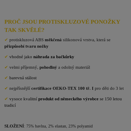
PROČ JSOU PROTISKLUZOVÉ PONOŽKY
TAK SKVĚLÉ?
✔
protiskluzová ABS
měkčená
silikonová vrstva, která se
přizpůsobí tvaru nožky
✔
vhodné jako
náhrada za bačkůrky
✔
velmi příjemný,
pohodlný
a odolný materiál
✔
barevná stálost
✔
nejpřísnější
certifikace OEKO-TEX 100 tř. I
pro děti do 3 let
✔
vysoce kvalitní
produkt od německého výrobce
se 150 letou
tradicí
SLOŽENÍ
: 75% bavlna, 2% elastan, 23% polyamid