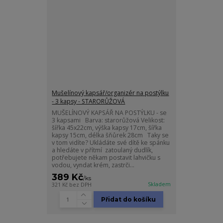
Mušelínový kapsář/organizér na postýlku
- 3 kapsy - STARORŮŽOVÁ
MUŠELÍNOVÝ KAPSÁŘ NA POSTÝLKU - se
3 kapsami Barva: starorůžová Velikost:
šířka 45x22cm, výška kapsy 17cm, šířka
kapsy 15cm, délka šňůrek 28cm Taky se
v tom vidíte? Ukládáte své dítě ke spánku
a hledáte v přítmí zatoulaný dudlík,
potřebujete někam postavit lahvičku s
vodou, vyndat krém, zastrči...
389 Kč
/
ks
Skladem
321 Kč
bez DPH
Přidat do košíku