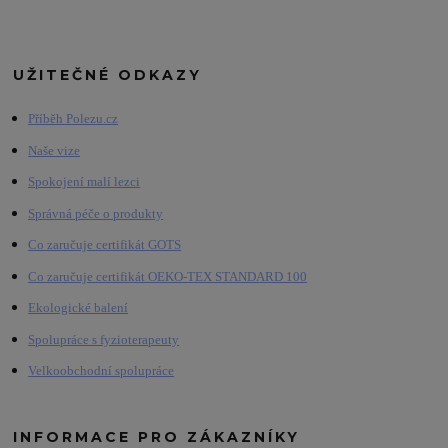
UŽITEČNÉ ODKAZY
Příběh Polezu.cz
Naše vize
Spokojení malí lezci
Správná péče o produkty
Co zaručuje certifikát GOTS
Co zaručuje certifikát OEKO-TEX STANDARD 100
Ekologické balení
Spolupráce s fyzioterapeuty
Velkoobchodní spolupráce
INFORMACE PRO ZÁKAZNÍKY