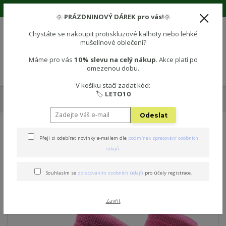
🌞 Prázdninová sleva 10% na vše! Použijte kód: LETO10 🌞
🌞
PRÁZDNINOVÝ DÁREK pro vás!
🌞
Chystáte se nakoupit protiskluzové kalhoty nebo lehké
mušelínové oblečení?
0
0 Kč
Máme pro vás
10% slevu na celý nákup
. Akce platí po
omezenou dobu.
Menu
V košíku stačí zadat kód:
🏷️
LETO10
Úvod
🧦 PROTISKLUZOVÉ PONOŽKY
Protiskluzové dětské ponožky -
MALINOVÁ
Odeslat
Protiskluzové dětské
Přeji si odebírat novinky e-mailem dle
podmínek zpracování osobních
údajů
.
ponožky - MALINOVÁ
Souhlasím se
zpracováním osobních údajů
pro účely registrace.
Zavřít