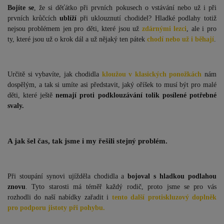
Bojíte se
, že si děťátko při prvních pokusech o vstávání nebo už i při
prvních krůčcích
ublíží
při uklouznutí chodidel? Hladké podlahy totiž
nejsou problémem jen pro děti, které jsou už
zdárnými lezci
, ale i pro
ty, které jsou už o krok dál a už nějaký ten pátek
chodí nebo už i běhají
.
Určitě si vybavíte, jak chodidla
kloužou v klasických ponožkách
nám
dospělým, a tak si umíte asi představit, jaký oříšek to musí být pro malé
děti, které ještě
nemají proti podklouzávání tolik posílené potřebné
svaly.
A jak šel čas, tak jsme i my řešili stejný problém.
Při stoupání synovi ujížděla chodidla a
bojoval s hladkou podlahou
znovu
. Tyto starosti má téměř každý rodič, proto jsme se pro vás
rozhodli do naší nabídky zařadit i
tento další protiskluzový doplněk
pro podporu jistoty při pohybu.