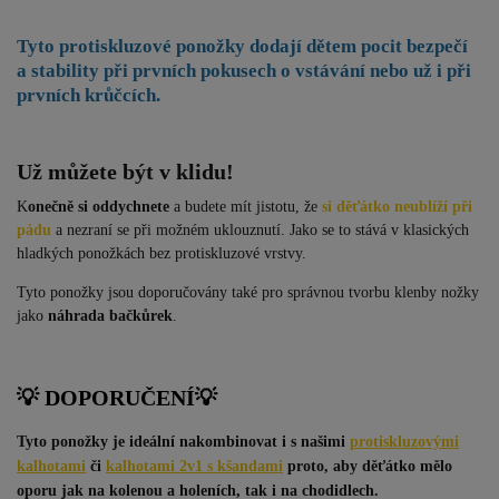
Tyto protiskluzové ponožky dodají
dětem pocit bezpečí
a stability při prvních pokusech o vstávání nebo už i při
prvních krůčcích.
Už můžete být v klidu!
K
onečně si oddychnete
a budete mít jistotu, že
si děťátko neublíží při
pádu
a nezraní se při možném uklouznutí. Jako se to stává v klasických
hladkých ponožkách bez protiskluzové vrstvy.
Tyto ponožky jsou doporučovány také pro správnou tvorbu klenby nožky
jako
náhrada bačkůrek
.
💡 DOPORUČENÍ
💡
Tyto ponožky je ideální nakombinovat i s našimi
protiskluzovými
kalhotami
či
kalhotami 2v1 s kšandami
proto, aby děťátko mělo
oporu jak na kolenou a holeních, tak i na chodidlech.