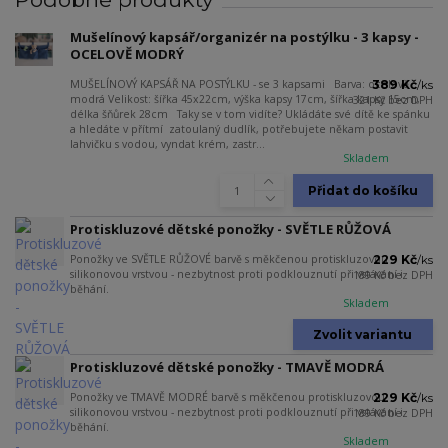
Mušelínový kapsář/organizér na postýlku - 3 kapsy -
OCELOVĚ MODRÝ
MUŠELÍNOVÝ KAPSÁŘ NA POSTÝLKU - se 3 kapsami Barva: ocelově
389 Kč
/
ks
modrá Velikost: šířka 45x22cm, výška kapsy 17cm, šířka kapsy 15cm,
321 Kč
bez DPH
délka šňůrek 28cm Taky se v tom vidíte? Ukládáte své dítě ke spánku
a hledáte v přítmí zatoulaný dudlík, potřebujete někam postavit
lahvičku s vodou, vyndat krém, zastr...
Skladem
Přidat do košíku
Protiskluzové dětské ponožky - SVĚTLE RŮŽOVÁ
Ponožky ve SVĚTLE RŮŽOVÉ barvě s měkčenou protiskluzovou
229 Kč
/
ks
silikonovou vrstvou - nezbytnost proti podklouznutí při vstávání i
189 Kč
bez DPH
běhání.
Skladem
Zvolit variantu
Protiskluzové dětské ponožky - TMAVĚ MODRÁ
Ponožky ve TMAVĚ MODRÉ barvě s měkčenou protiskluzovou
229 Kč
/
ks
silikonovou vrstvou - nezbytnost proti podklouznutí při vstávání i
189 Kč
bez DPH
běhání.
Skladem