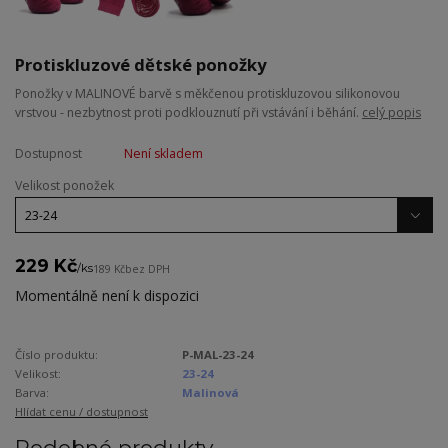
Protiskluzové dětské ponožky
Ponožky v MALINOVÉ barvě s měkčenou protiskluzovou silikonovou
vrstvou - nezbytnost proti podklouznutí při vstávání i běhání.
celý popis
Dostupnost
Není skladem
Velikost ponožek
229 Kč
/
ks
189 Kč
bez DPH
Momentálně není k dispozici
Číslo produktu:
P-MAL-23-24
Velikost:
23-24
Barva:
Malinová
Hlídat cenu / dostupnost
Podobné produkty