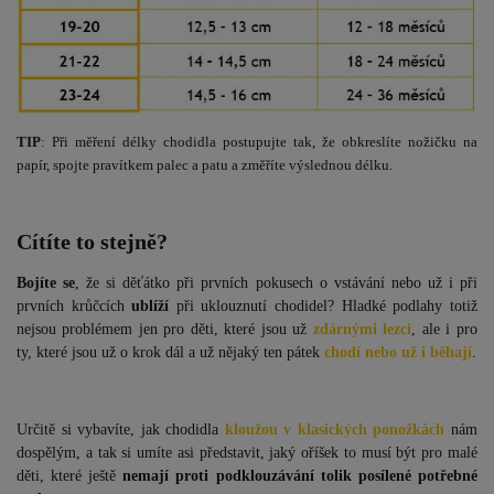
TIP
: Při měření délky chodidla postupujte tak, že obkreslíte nožičku na
papír, spojte pravítkem palec a patu a změříte výslednou délku.
Cítíte to stejně?
Bojíte se
, že si děťátko při prvních pokusech o vstávání nebo už i při
prvních krůčcích
ublíží
při uklouznutí chodidel? Hladké podlahy totiž
nejsou problémem jen pro děti, které jsou už
zdárnými lezci
, ale i pro
ty, které jsou už o krok dál a už nějaký ten pátek
chodí nebo už i běhají
.
Určitě si vybavíte, jak chodidla
kloužou v klasických ponožkách
nám
dospělým, a tak si umíte asi představit, jaký oříšek to musí být pro malé
děti, které ještě
nemají proti podklouzávání tolik posílené potřebné