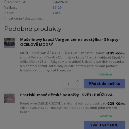
Číslo produktu:
P-A-19-20
Velikost:
19-20
Barva:
Auta
Hlídat cenu / dostupnost
Podobné produkty
Mušelínový kapsář/organizér na postýlku - 3 kapsy -
OCELOVĚ MODRÝ
MUŠELÍNOVÝ KAPSÁŘ NA POSTÝLKU - se 3 kapsami Barva: ocelově
389 Kč
/
ks
modrá Velikost: šířka 45x22cm, výška kapsy 17cm, šířka kapsy 15cm,
321 Kč
bez DPH
délka šňůrek 28cm Taky se v tom vidíte? Ukládáte své dítě ke spánku
a hledáte v přítmí zatoulaný dudlík, potřebujete někam postavit
lahvičku s vodou, vyndat krém, zastr...
Skladem
Přidat do košíku
Protiskluzové dětské ponožky - SVĚTLE RŮŽOVÁ
Ponožky ve SVĚTLE RŮŽOVÉ barvě s měkčenou protiskluzovou
229 Kč
/
ks
silikonovou vrstvou - nezbytnost proti podklouznutí při vstávání i
189 Kč
bez DPH
běhání.
Skladem
Zvolit variantu