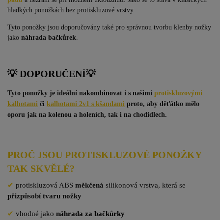
hladkých ponožkách bez protiskluzové vrstvy.
Tyto ponožky jsou doporučovány také pro správnou tvorbu klenby nožky
jako
náhrada bačkůrek
.
💡 DOPORUČENÍ
💡
Tyto ponožky je ideální nakombinovat i s našimi
protiskluzovými
kalhotami
či
kalhotami 2v1 s kšandami
proto, aby děťátko mělo
oporu jak na kolenou a holeních, tak i na chodidlech.
PROČ JSOU PROTISKLUZOVÉ PONOŽKY
TAK SKVĚLÉ?
✔
protiskluzová ABS
měkčená
silikonová vrstva, která se
přizpůsobí tvaru nožky
✔
vhodné jako
náhrada za bačkůrky