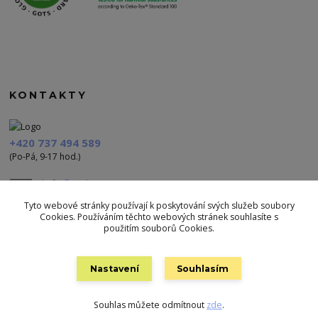
KONTAKTY
+420 737 494 589
(Po-Pá, 9-17 hod.)
info@polezu.cz
Tyto webové stránky používají k poskytování svých služeb soubory
Cookies. Používáním těchto webových stránek souhlasíte s
použitím souborů Cookies.
Nastavení
Souhlasím
Vytvořeno na
Eshop-rychle.cz
Souhlas můžete odmítnout
zde
.