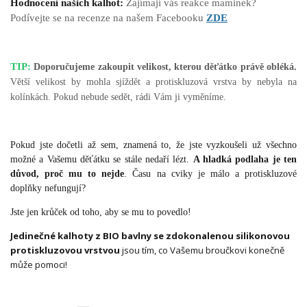
Hodnocení našich kalhot:
Zajímají vás reakce maminek?
Podívejte se na recenze na našem Facebooku
ZDE
TIP:
Doporučujeme zakoupit velikost, kterou děťátko právě obléká.
Větší velikost by mohla sjíždět a protiskluzová vrstva by nebyla na
kolínkách. Pokud nebude sedět, rádi Vám ji vyměníme.
Pokud jste dočetli až sem, znamená to, že jste vyzkoušeli už všechno
možné a Vašemu děťátku se stále nedaří lézt.
A hladká podlaha je ten
důvod, proč mu to nejde
. Času na cviky je málo a protiskluzové
doplňky nefungují?
Jste jen krůček od toho, aby se mu to povedlo!
Jedinečné kalhoty z BIO bavlny se zdokonalenou silikonovou
protiskluzovou vrstvou
jsou tím, co Vašemu broučkovi konečně
může pomoci!