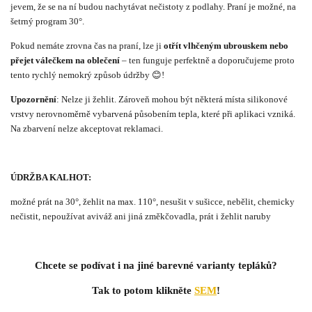
jevem, že se na ní budou nachytávat nečistoty z podlahy. Praní je možné, na
šetrný program 30°.
Pokud nemáte zrovna čas na praní, lze ji
otřít vlhčeným ubrouskem nebo
přejet válečkem na oblečení
– ten funguje perfektně a doporučujeme proto
tento rychlý nemokrý způsob údržby 😊!
Upozornění
: Nelze ji žehlit. Zároveň mohou být některá místa silikonové
vrstvy nerovnoměrně vybarvená působením tepla, které při aplikaci vzniká.
Na zbarvení nelze akceptovat reklamaci.
ÚDRŽBA KALHOT:
možné prát na 30°, žehlit na max. 110°, nesušit v sušicce, nebělit, chemicky
nečistit, nepoužívat aviváž ani jiná změkčovadla, prát i žehlit naruby
Chcete se podívat i na jiné barevné varianty tepláků?
Tak to potom klikněte
SEM
!