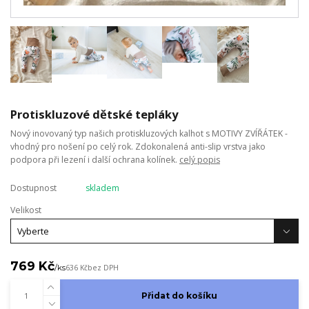
Protiskluzové dětské tepláky
Nový inovovaný typ našich protiskluzových kalhot s MOTIVY ZVÍŘÁTEK -
vhodný pro nošení po celý rok. Zdokonalená anti-slip vrstva jako
podpora při lezení i další ochrana kolínek.
celý popis
Dostupnost
skladem
Velikost
769 Kč
/
ks
636 Kč
bez DPH
Přidat do košíku