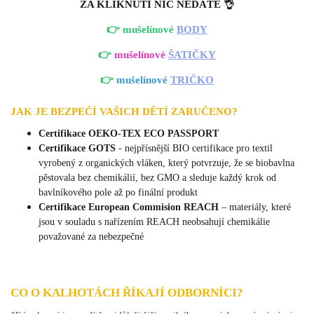
ZA KLIKNUTÍ NIC NEDÁTE 👌
👉 mušelínové
BODY
👉
mušelínové
ŠATIČKY
👉
mušelínové
TRIČKO
JAK JE BEZPEČÍ VAŠICH DĚTÍ ZARUČENO?
Certifikace OEKO-TEX ECO PASSPORT
Certifikace GOTS
- nejpřísnější BIO certifikace pro textil
vyrobený z organických vláken, který potvrzuje, že se biobavlna
pěstovala bez chemikálií, bez GMO a sleduje každý krok od
bavlníkového pole až po finální produkt
Certifikace European Commision REACH
–
materiály, které
jsou v souladu s nařízením REACH neobsahují chemikálie
považované za nebezpečné
CO O KALHOTÁCH ŘÍKAJÍ ODBORNÍCI?