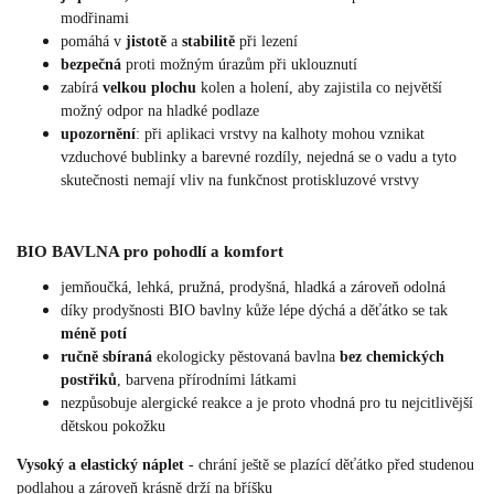
modřinami
pomáhá v
jistotě
a
stabilitě
při lezení
bezpečná
proti možným úrazům při uklouznutí
zabírá
velkou plochu
kolen a holení, aby zajistila co největší
možný odpor na hladké podlaze
upozornění
: při aplikaci vrstvy na kalhoty mohou vznikat
vzduchové bublinky a barevné rozdíly, nejedná se o vadu a tyto
skutečnosti nemají vliv na funkčnost protiskluzové vrstvy
BIO BAVLNA pro pohodlí a komfort
jemňoučká, lehká, pružná, prodyšná, hladká a zároveň odolná
díky prodyšnosti BIO bavlny kůže lépe dýchá a děťátko se tak
méně potí
ručně sbíraná
ekologicky pěstovaná bavlna
bez chemických
postřiků
, barvena přírodními látkami
nezpůsobuje alergické reakce a je proto vhodná pro tu nejcitlivější
dětskou pokožku
Vysoký a elastický náplet
- chrání ještě se plazící děťátko před studenou
podlahou a zároveň krásně drží na bříšku