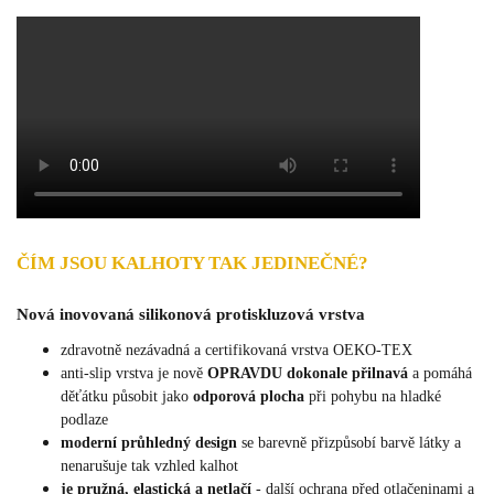
ČÍM JSOU KALHOTY TAK JEDINEČNÉ?
Nová inovovaná silikonová protiskluzová vrstva
zdravotně nezávadná a certifikovaná vrstva OEKO-TEX
anti-slip vrstva je nově
OPRAVDU dokonale přilnavá
a pomáhá
děťátku působit jako
odporová plocha
při pohybu na hladké
podlaze
moderní průhledný design
se barevně přizpůsobí barvě látky a
nenarušuje tak vzhled kalhot
je pružná, elastická a netlačí
- další ochrana před otlačeninami a