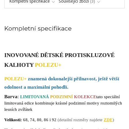
Kompletní specifikace
Související zboží
3
Kompletní specifikace
INOVOVANÉ DĚTSKÉ PROTISKLUZOVÉ
KALHOTY
POLEZU+
POLEZU+
znamená dokonalejší přilnavost, ještě větší
odolnost a maximální pohodlí.
Barva
:
LIMITOVANÁ
PODZIMNÍ
KOLEKCE
tato speciální
limitovaná edice kombinuje krásné podzimní motivy roztomilých
lesních zvířátek
Velikosti:
68,
74, 80, 86 i 92
(detailní rozměry najdete
ZDE
)