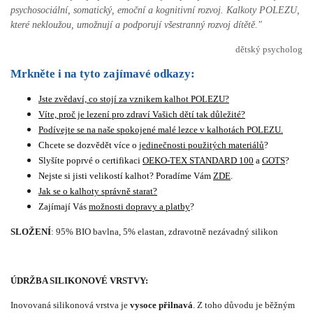
psychosociální, somatický, emoční a kognitivní rozvoj.
Kalkoty POLEZU,
které nekloužou, umožnují a podporují všestranný rozvoj dítětě.
"
dětský psycholog
Mrkněte i na tyto zajímavé odkazy:
Jste zvědaví, co stojí za vznikem kalhot POLEZU?
Víte, proč je lezení pro zdraví Vašich dětí tak důležité?
Podívejte se na naše spokojené malé lezce v kalhotách POLEZU.
Chcete se dozvědět více o
jedinečnosti použitých materiálů
?
Slyšíte poprvé o certifikaci
OEKO-TEX STANDARD 100
a
GOTS
?
Nejste si jisti velikostí kalhot? Poradíme Vám
ZDE
.
Jak se o kalhoty správně starat?
Zajímají Vás
možnosti dopravy a platby
?
SLOŽENÍ
: 95% BIO bavlna, 5% elastan, zdravotně nezávadný silikon
ÚDRŽBA SILIKONOVÉ VRSTVY:
Inovovaná silikonová vrstva je
vysoce přilnavá
. Z toho důvodu je běžným