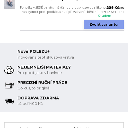
Ponožky v ŠEDÉ barvě s měkčenou protiskluzovou silikonovou vrstvou
229 Kč
/
ks
- nezbytnost proti podklouznutí při vstávání i běhání.
189 Kč
bez DPH
Skladem
Zvolit variantu
Nové POLEZU+
Inovovaná protiskluzová vrstva
NEJJEMNĚJŠÍ MATERIÁLY
Pro pocit jako v bavlnce
PRECIZNÍ RUČNÍ PRÁCE
Co kus, to originál
DOPRAVA ZDARMA
už od 1400 Kč