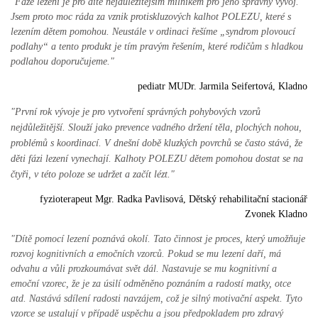
"Fáze lezení je pro dítě nejdůležitějším milníkem pro jeho správný vývoj.
Jsem proto moc ráda za vznik protiskluzových kalhot POLEZU, které s
lezením dětem pomohou. Neustále v ordinaci řešíme „syndrom plovoucí
podlahy“ a tento produkt je tím pravým řešením, které rodičům s hladkou
podlahou doporučujeme."
pediatr MUDr. Jarmila Seifertová, Kladno
"První rok vývoje je pro vytvoření správných pohybových vzorů
nejdůležitější. Slouží jako prevence vadného držení těla, plochých nohou,
problémů s koordinací. V dnešní době kluzkých povrchů se často stává, že
děti fázi lezení vynechají. Kalhoty POLEZU dětem pomohou dostat se na
čtyři, v této poloze se udržet a začít lézt."
fyzioterapeut Mgr. Radka Pavlisová, Dětský rehabilitační stacionář
Zvonek Kladno
"Dítě pomocí lezení poznává okolí. Tato činnost je proces, který umožňuje
rozvoj kognitivních a emočních vzorců. Pokud se mu lezení daří, má
odvahu a vůli prozkoumávat svět dál. Nastavuje se mu kognitivní a
emoční vzorec, že je za úsilí odměněno poznáním a radostí matky, otce
atd. Nastává sdílení radosti navzájem, což je silný motivační aspekt. Tyto
vzorce se ustalují v případě uspěchu a jsou předpokladem pro zdravý