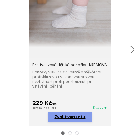
Protiskluzové dětské ponožky - KRÉMOVÁ
POLEZU+ Proti
Ponožky v KRÉMOVÉ barvě s měkčenou
Nový inovovan
protiskluzovou silikonovou vrstvou -
protiskluzovýc
nezbytnost proti podklouznutí při
vhodný pro noš
vstávání i běhání.
Zdokonalená an
podpora při le
kolínek.
229 Kč
719 Kč
/
ks
/
ks
Skladem
189 Kč
bez DPH
594 Kč
bez DPH
Zvolit variantu
Zv