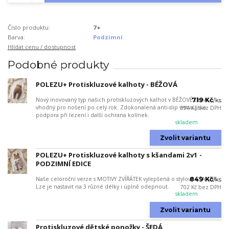
Číslo produktu:
7+
Barva:
Podzimní
Hlídat cenu / dostupnost
Podobné produkty
POLEZU+ Protiskluzové kalhoty - BÉŽOVÁ
Nový inovovaný typ našich protiskluzových kalhot v BÉŽOVÉ barvě -
719 Kč
/
ks
vhodný pro nošení po celý rok. Zdokonalená anti-slip vrstva jako
594 Kč
bez DPH
podpora při lezení i další ochrana kolínek.
skladem
Zvolit variantu
POLEZU+ Protiskluzové kalhoty s kšandami 2v1 -
PODZIMNÍ EDICE
Naše celoroční verze s MOTIVY ZVÍŘÁTEK vylepšená o stylové KŠANDY.
849 Kč
/
ks
Lze je nastavit na 3 různé délky i úplně odepnout.
702 Kč
bez DPH
skladem
Zvolit variantu
Protiskluzové dětské ponožky - ŠEDÁ