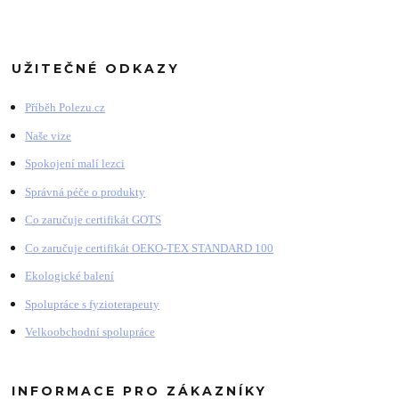
UŽITEČNÉ ODKAZY
Příběh Polezu.cz
Naše vize
Spokojení malí lezci
Správná péče o produkty
Co zaručuje certifikát GOTS
Co zaručuje certifikát OEKO-TEX STANDARD 100
Ekologické balení
Spolupráce s fyzioterapeuty
Velkoobchodní spolupráce
INFORMACE PRO ZÁKAZNÍKY