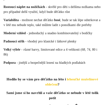
Rostoucí náplet na nožičkách
- skvělé pro děti s delšíma nožkama nebo
pro případné delší využití, když bude děťátko růst
Variabilita
- možnost nechat děťátko
bosé
, bude se tak lépe odstrkovat a
v létě mu nebude teplo, také můžete ladit s ponožkami dle potřeby
Moderní vzhled
- jednoduchý a snadno kombinovatelný s bodíčky
Padnoucí střih
- vhodný pro klasické i látkové plenky
Velký výběr
- různé barvy, limitované edice a 4 velikosti (68, 74, 80 i
86)
Podpora
- jistější a bezpečnější lezení na hladkých podlahách
Hodilo by se vám pro děťátko na léto i
lehoučké mušelínové
oblečení
?
Sami jsme si ho navrhli a vaše děťátko se nebude v létě tolik
potit