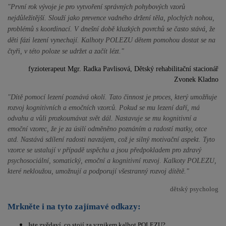
"První rok vývoje je pro vytvoření správných pohybových vzorů
nejdůležitější. Slouží jako prevence vadného držení těla, plochých nohou,
problémů s koordinací. V dnešní době kluzkých povrchů se často stává, že
děti fázi lezení vynechají. Kalhoty POLEZU dětem pomohou dostat se na
čtyři, v této poloze se udržet a začít lézt."
fyzioterapeut Mgr. Radka Pavlisová, Dětský rehabilitační stacionář
Zvonek Kladno
"Dítě pomocí lezení poznává okolí. Tato činnost je proces, který umožňuje
rozvoj kognitivních a emočních vzorců. Pokud se mu lezení daří, má
odvahu a vůli prozkoumávat svět dál. Nastavuje se mu kognitivní a
emoční vzorec, že je za úsilí odměněno poznáním a radostí matky, otce
atd. Nastává sdílení radosti navzájem, což je silný motivační aspekt. Tyto
vzorce se ustalují v případě uspěchu a jsou předpokladem pro zdravý
psychosociální, somatický, emoční a kognitivní rozvoj.
Kalkoty POLEZU,
které nekloužou, umožnují a podporují všestranný rozvoj dítětě.
"
dětský psycholog
Mrkněte i na tyto zajímavé odkazy:
Jste zvědaví, co stojí za vznikem kalhot POLEZU?