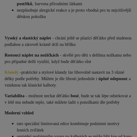
postřiků
, barvena přírodními látkami
nezpůsobuje alergické reakce a je proto vhodná pro tu nejcitlivější
dětskou pokožku
Vysoký a elastický náplet
- chrání ještě se plazící děťátko před studenou
podlahou a zároveň krásně drží na bříšku
Rostoucí náplet na nožičkách
- skvělé pro děti s delšíma nožkama nebo
pro případné delší využití, když bude děťátko růst
Kšandy
-
praktické a stylové kšandy lze libovolně nastavit na 3 různé
délky podle potřeby. Můžete je dle libosti jednoduše i
úplně odepnout
a
vzniknou tak klasické kalhoty.
Variabilita
- možnost nechat děťátko
bosé
, bude se tak lépe odstrkovat a
v létě mu nebude teplo, také můžete ladit s ponožkami dle potřeby
Moderní vzhled
tato speciální limitovaná edice kombinuje podzimní motivy
lesních zvířátek
umístění podzimního vzoru na kalhotách se může lišit kus od kusu