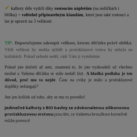
✔
kalhoty déle vydrží díky
rostoucím nápletům
(na nožičkách i
bříšku) +
volitelně připínatelným kšandám
, které jsou také rostoucí a
lze je upravit na 3 velikosti
TIP:
Doporučujeme zakoupit velikost, kterou děťátko právě obléká.
Větší velikost by mohla sjíždět a protiskluzová vrstva by nebyla na
kolínkách. Pokud nebude sedět, rádi Vám ji vyměníme.
Pokud jste dočetli až sem, znamená to, že jste vyzkoušeli už všechno
možné a Vašemu děťátku se stále nedaří lézt.
A hladká podlaha je ten
důvod, proč mu to nejde
. Času na cviky je málo a protiskluzové
doplňky nefungují?
Jste jen krůček od toho, aby se mu to povedlo!
Jedinečné kalhoty z BIO bavlny se zdokonalenou silikonovou
protiskluzovou vrstvou
jsou tím, co Vašemu broučkovi konečně
může pomoci!