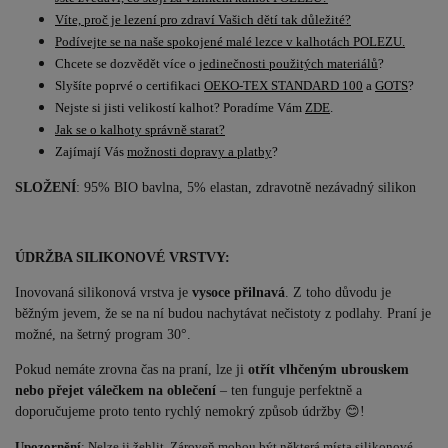
Víte, proč je lezení pro zdraví Vašich dětí tak důležité?
Podívejte se na naše spokojené malé lezce v kalhotách POLEZU.
Chcete se dozvědět více o
jedinečnosti použitých materiálů
?
Slyšíte poprvé o certifikaci
OEKO-TEX STANDARD 100
a
GOTS
?
Nejste si jisti velikostí kalhot? Poradíme Vám
ZDE
.
Jak se o kalhoty správně starat?
Zajímají Vás
možnosti dopravy a platby
?
SLOŽENÍ
: 95% BIO bavlna, 5% elastan, zdravotně nezávadný silikon
ÚDRŽBA SILIKONOVÉ VRSTVY:
Inovovaná silikonová vrstva je
vysoce přilnavá
. Z toho důvodu je
běžným jevem, že se na ní budou nachytávat nečistoty z podlahy. Praní je
možné, na šetrný program 30°.
Pokud nemáte zrovna čas na praní, lze ji
otřít vlhčeným ubrouskem
nebo přejet válečkem na oblečení
– ten funguje perfektně a
doporučujeme proto tento rychlý nemokrý způsob údržby 😊!
Upozornění
: Nelze ji žehlit. Zároveň mohou být některá místa silikonové