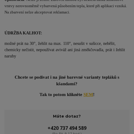
vrstvy nerovnoměrně vybarvená působením tepla, které při aplikaci vzniká.
Na zbarvení nelze akceptovat reklamaci.
ÚDRŽBA KALHOT:
možné prát na 30°, žehlit na max. 110°, nesušit v sušicce, nebělit,
chemicky nečistit, nepoužívat aviváž ani jiná změkčovadla, prát i žehlit
naruby
Chcete se podívat i na jiné barevné varianty tepláků s
kšandami?
Tak to potom klikněte
SEM
!
Máte dotaz?
+420 737 494 589
(Po-Pá, 9-17 hod.)