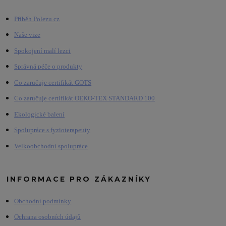
Příběh Polezu.cz
Naše vize
Spokojení malí lezci
Správná péče o produkty
Co zaručuje certifikát GOTS
Co zaručuje certifikát OEKO-TEX STANDARD 100
Ekologické balení
Spolupráce s fyzioterapeuty
Velkoobchodní spolupráce
INFORMACE PRO ZÁKAZNÍKY
Obchodní podmínky
Ochrana osobních údajů