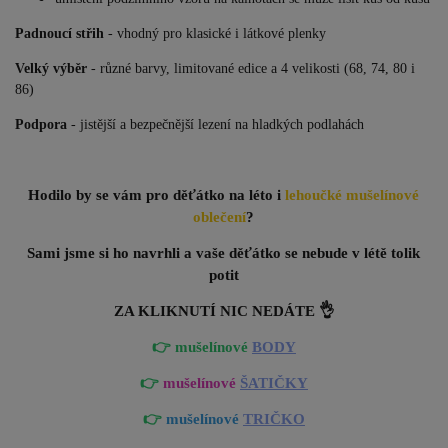
Padnoucí střih
- vhodný pro klasické i látkové plenky
Velký výběr
- různé barvy, limitované edice a 4 velikosti (68, 74, 80 i
86)
Podpora
- jistější a bezpečnější lezení na hladkých podlahách
Hodilo by se vám pro děťátko na léto i
lehoučké mušelínové
oblečení
?
Sami jsme si ho navrhli a vaše děťátko se nebude v létě tolik
potit
ZA KLIKNUTÍ NIC NEDÁTE 👌
👉 mušelínové
BODY
👉
mušelínové
ŠATIČKY
👉
mušelínové
TRIČKO