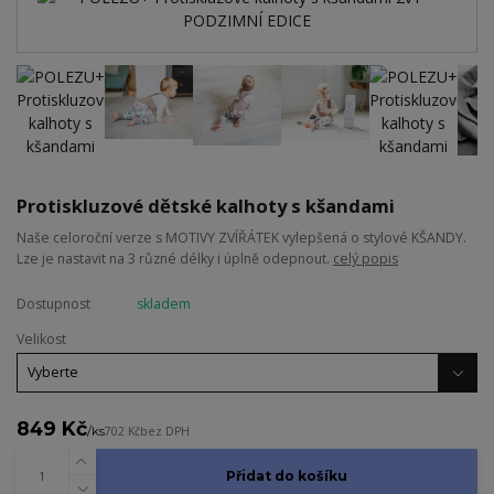
Protiskluzové dětské kalhoty s kšandami
Naše celoroční verze s MOTIVY ZVÍŘÁTEK vylepšená o stylové KŠANDY.
Lze je nastavit na 3 různé délky i úplně odepnout.
celý popis
Dostupnost
skladem
Velikost
849 Kč
/
ks
702 Kč
bez DPH
Přidat do košíku