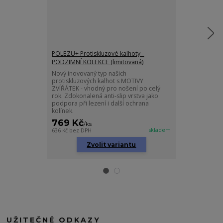
POLEZU+ Protiskluzové kalhoty -
POLEZU+ Proti
PODZIMNÍ KOLEKCE (limitovaná)
Nový inovovan
protiskluzovýc
Nový inovovaný typ našich
vhodný pro noš
protiskluzových kalhot s MOTIVY
Zdokonalená an
ZVÍŘÁTEK - vhodný pro nošení po celý
podpora při le
rok. Zdokonalená anti-slip vrstva jako
kolínek.
podpora při lezení i další ochrana
kolínek.
769 Kč
719 Kč
/
ks
/
ks
skladem
636 Kč
bez DPH
594 Kč
bez DPH
Zvolit variantu
Zv
UŽITEČNÉ ODKAZY