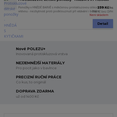
Ponožky v HNĚDÉ BARVĚ s měkčenou protiskluzovou silikonovou
239 Kč
/
ks
vrstvou - nezbytnost proti podklouznutí při vstávání i běhání.
198 Kč
bez DPH
Není skladem
Detail
Nové POLEZU+
Inovovaná protiskluzová vrstva
NEJJEMNĚJŠÍ MATERIÁLY
Pro pocit jako v bavlnce
PRECIZNÍ RUČNÍ PRÁCE
Co kus, to originál
DOPRAVA ZDARMA
už od 1400 Kč