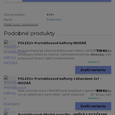
Číslo produktu:
K1P+
Barva:
Podzimní
Hlídat cenu / dostupnost
Podobné produkty
POLEZU+ Protiskluzové kalhoty MODRÁ
Nový inovovaný typ našich protiskluzových kalhot v MODRÉ barvě -
719 Kč
/
ks
vhodný pro nošení po celý rok. Zdokonalená anti-slip vrstva jako
594 Kč
bez DPH
podpora při lezení i další ochrana kolínek.
skladem
Zvolit variantu
POLEZU+ Protiskluzové kalhoty s kšandami 2v1 -
MODRÁ
Naše celoroční verze v MODRÉ barvě vylepšená o stylové KŠANDY.
819 Kč
/
ks
Lze je nastavit na 3 různé délky i úplně odepnout.
677 Kč
bez DPH
skladem
Zvolit variantu
Protiskluzové dětské ponožky - HNĚDÁ S KYTIČKAMI