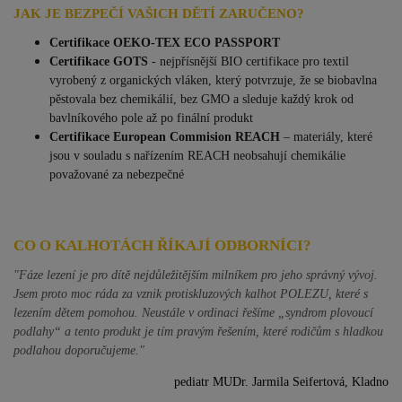
JAK JE BEZPEČÍ VAŠICH DĚTÍ ZARUČENO?
Certifikace OEKO-TEX ECO PASSPORT
Certifikace GOTS
- nejpřísnější BIO certifikace pro textil
vyrobený z organických vláken, který potvrzuje, že se biobavlna
pěstovala bez chemikálií, bez GMO a sleduje každý krok od
bavlníkového pole až po finální produkt
Certifikace European Commision REACH
–
materiály, které
jsou v souladu s nařízením REACH neobsahují chemikálie
považované za nebezpečné
CO O KALHOTÁCH ŘÍKAJÍ ODBORNÍCI?
"Fáze lezení je pro dítě nejdůležitějším milníkem pro jeho správný vývoj.
Jsem proto moc ráda za vznik protiskluzových kalhot POLEZU, které s
lezením dětem pomohou. Neustále v ordinaci řešíme „syndrom plovoucí
podlahy“ a tento produkt je tím pravým řešením, které rodičům s hladkou
podlahou doporučujeme."
pediatr MUDr. Jarmila Seifertová, Kladno