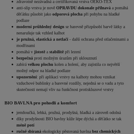
zdravotně nezávadná a certifikovaná vrstva OEKO-TEX
anti-slip vrstva je nově
OPRAVDU dokonale přilnavá
a pomáhá
děťátku působit jako
odporová plocha
při pohybu na hladké
podlaze
moderní průhledný design
se barevně přizpůsobí barvě látky a
nenarušuje tak vzhled kalhot
je pružná, elastická a netlačí
- další ochrana před otlačeninami a
modřinami
pomáhá v
jistotě
a
stabilitě
při lezení
bezpečná
proti možným úrazům při uklouznutí
zabírá
velkou plochu
kolen a holení, aby zajistila co největší
možný odpor na hladké podlaze
upozornění
: při aplikaci vrstvy na kalhoty mohou vznikat
vzduchové bublinky a barevné rozdíly, nejedná se o vadu a tyto
skutečnosti nemají vliv na funkčnost protiskluzové vrstvy
BIO BAVLNA pro pohodlí a komfort
jemňoučká, lehká, pružná, prodyšná, hladká a zároveň odolná
díky prodyšnosti BIO bavlny kůže lépe dýchá a děťátko se tak
méně potí
ručně sbíraná
ekologicky pěstovaná bavlna
bez chemických