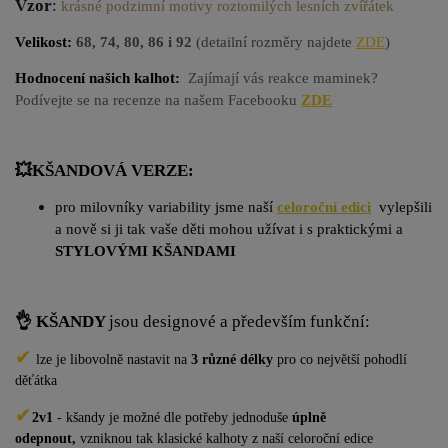
Vzor
:
krásné podzimní motivy roztomilých lesních zvířátek
Velikost:
68,
74, 80, 86 i 92
(detailní rozměry najdete
ZDE
)
Hodnocení našich kalhot:
Zajímají vás reakce maminek?
Podívejte se na recenze na našem Facebooku
ZDE
💥KŠANDOVÁ VERZE:
pro milovníky variability jsme naší
celoroční edici
vylepšili
a nově si ji tak vaše děti mohou užívat i s praktickými a
STYLO
VÝMI KŠANDAMI
👌 KŠANDY
jsou designové a především funkční:
✔
lze je libovolně nastavit na
3 různé délky
pro co největší pohodlí
děťátka
✔
2v1
- kšandy je možné dle potřeby jednoduše
úplně
odepnout,
vzniknou tak klasické kalhoty z naší celoroční edice