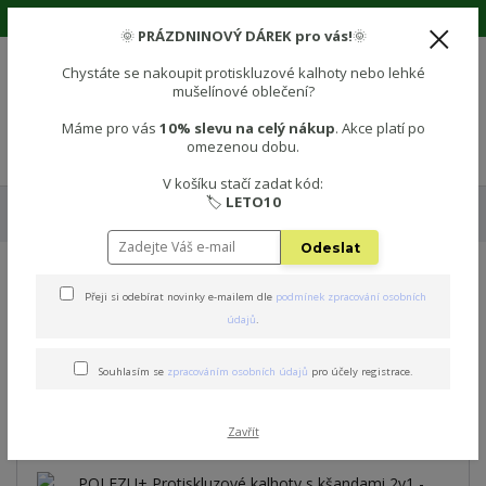
🌞 Prázdninová sleva 10% na vše! Použijte kód: LETO10 🌞
🌞
PRÁZDNINOVÝ DÁREK pro vás!
🌞
Chystáte se nakoupit protiskluzové kalhoty nebo lehké
mušelínové oblečení?
0
0 Kč
Máme pro vás
10% slevu na celý nákup
. Akce platí po
omezenou dobu.
Menu
V košíku stačí zadat kód:
🏷️
LETO10
Úvod
👌 Edice s KŠANDAMI 2v1
POLEZU+ Protiskluzové kalhoty s
kšandami 2v1 - PODZIMNÍ EDICE
Odeslat
POLEZU+ Protiskluzové
Přeji si odebírat novinky e-mailem dle
podmínek zpracování osobních
údajů
.
kalhoty s kšandami 2v1 -
PODZIMNÍ EDICE
Souhlasím se
zpracováním osobních údajů
pro účely registrace.
Novinka
Zavřít