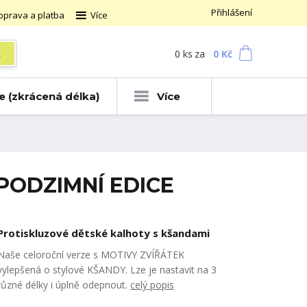
Přihlášení
oprava a platba
Více
0
ks
za
0 Kč
t
ce (zkrácená délka)
Více
- PODZIMNÍ EDICE
Protiskluzové dětské kalhoty s kšandami
Naše celoroční verze s MOTIVY ZVÍŘÁTEK
vylepšená o stylové KŠANDY. Lze je nastavit na 3
různé délky i úplně odepnout.
celý popis