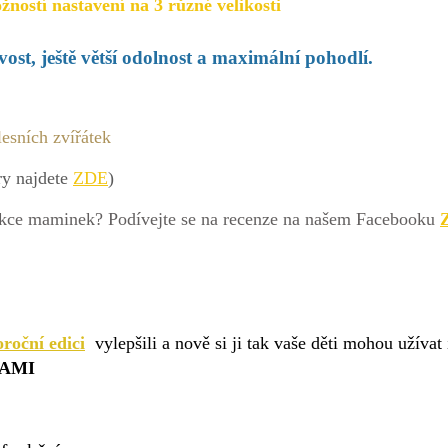
ností nastavení na 3 různé velikosti
ost, ještě větší odolnost a maximální pohodlí.
esních zvířátek
ry najdete
ZDE
)
akce maminek? Podívejte se na recenze na našem Facebooku
oroční edici
vylepšili a nově si ji tak vaše děti mohou užívat 
AMI