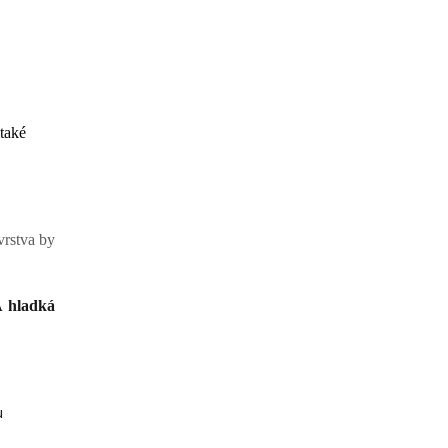
 také
vrstva by
 hladká
u