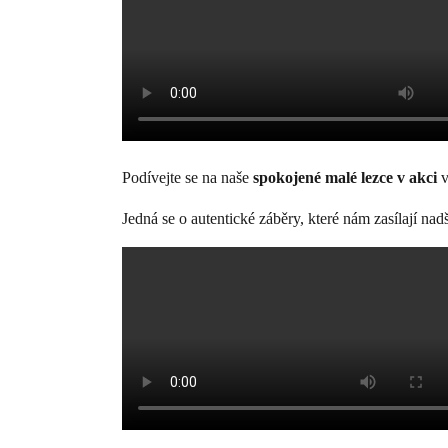
Podívejte se na naše
spokojené malé lezce v akci
v
Jedná se o autentické záběry, které nám zasílají n