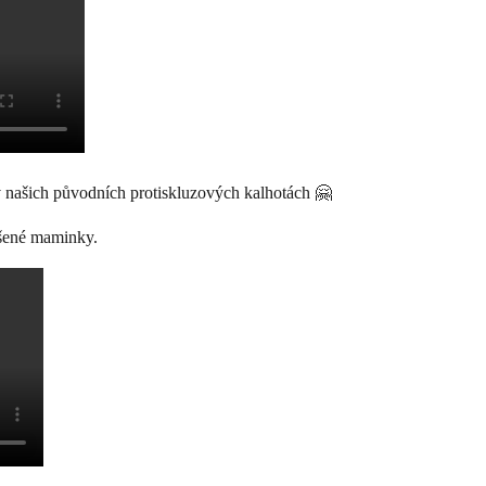
 našich původních protiskluzových kalhotách 🤗
adšené maminky.