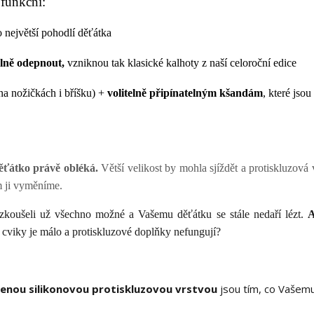
 funkční:
o největší pohodlí děťátka
lně odepnout,
vzniknou tak klasické kalhoty z naší celoroční edice
na nožičkách i bříšku) +
volitelně připínatelným kšandám
, které jsou
ěťátko právě obléká.
Větší velikost by mohla sjíždět a protiskluzová 
m ji vyměníme.
yzkoušeli už všechno možné a Vašemu děťátku se stále nedaří lézt.
A
 cviky je málo a protiskluzové doplňky nefungují?
lenou silikonovou protiskluzovou vrstvou
jsou tím, co Vašem