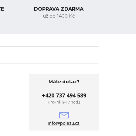
CE
DOPRAVA ZDARMA
už od 1400 Kč
Máte dotaz?
+420 737 494 589
(Po-Pá, 9-17 hod.)
info@polezu.cz