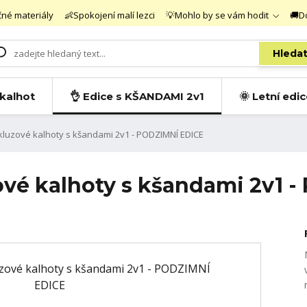
čné materiály
👶Spokojení malí lezci
💡Mohlo by se vám hodit
🚚D
Hleda
 kalhot
👌 Edice s KŠANDAMI 2v1
🌞 Letní edi
luzové kalhoty s kšandami 2v1 - PODZIMNÍ EDICE
vé kalhoty s kšandami 2v1 