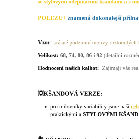
se stylovými odepínacími kšandami a s mož
POLEZU+
znamená dokonalejší přilnav
Vzor
:
krásné podzimní motivy roztomilých l
Velikost:
68,
74, 80, 86 i 92
(detailní rozmě
Hodnocení našich kalhot:
Zajímají vás re
💥KŠANDOVÁ VERZE:
pro milovníky variability jsme naší
cel
praktickými a
STYLO
VÝMI KŠAND