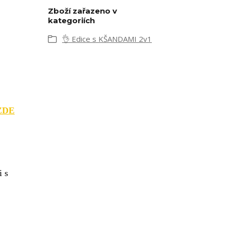
Zboží zařazeno v
kategoriích
👌 Edice s KŠANDAMI 2v1
ZDE
i s