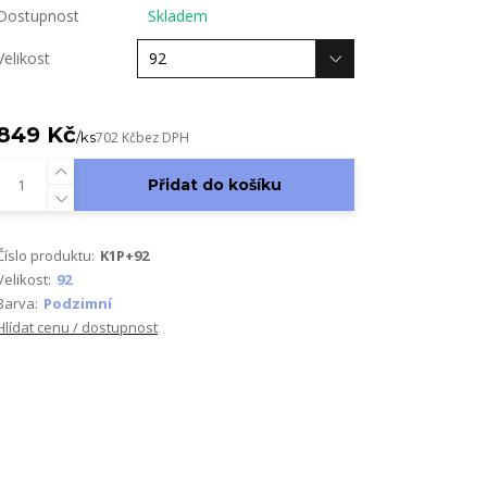
Dostupnost
Skladem
Velikost
849 Kč
/
ks
702 Kč
bez DPH
Přidat do košíku
Číslo produktu:
K1P+92
Velikost:
92
Barva:
Podzimní
Hlídat cenu / dostupnost