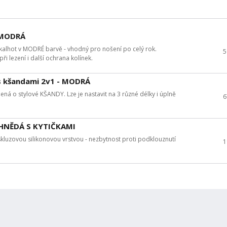
 MODRÁ
kalhot v MODRÉ barvě - vhodný pro nošení po celý rok.
5
i lezení i další ochrana kolínek.
s kšandami 2v1 - MODRÁ
ná o stylové KŠANDY. Lze je nastavit na 3 různé délky i úplně
6
- HNĚDÁ S KYTIČKAMI
uzovou silikonovou vrstvou - nezbytnost proti podklouznutí
1