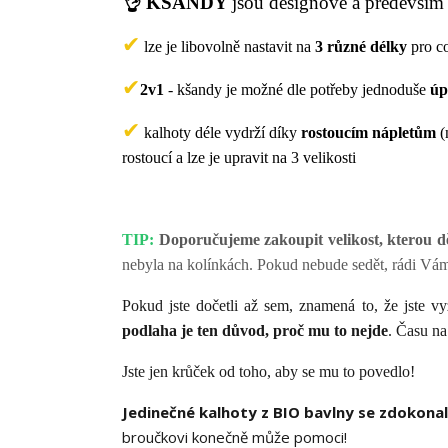
👌 KŠANDY
jsou designové a především
✔
lze je libovolně nastavit na
3 různé délky
pro c
✔
2v1
- kšandy je možné dle potřeby jednoduše
úp
✔
kalhoty déle vydrží díky
rostoucím nápletům
(
rostoucí a lze je upravit na 3 velikosti
TIP:
Doporučujeme zakoupit velikost, kterou d
nebyla na kolínkách. Pokud nebude sedět, rádi Vá
Pokud jste dočetli až sem, znamená to, že jste v
podlaha je ten důvod, proč mu to nejde
. Času na
Jste jen krůček od toho, aby se mu to povedlo!
Jedinečné kalhoty z BIO bavlny se zdokona
broučkovi konečně může pomoci!