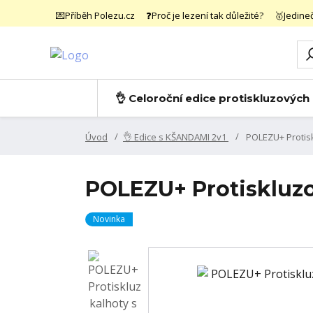
💌Příběh Polezu.cz
❓Proč je lezení tak důležité?
🥇Jedine
👌 Celoroční edice protiskluzových
Úvod
👌 Edice s KŠANDAMI 2v1
POLEZU+ Protisk
POLEZU+ Protiskluzo
Novinka