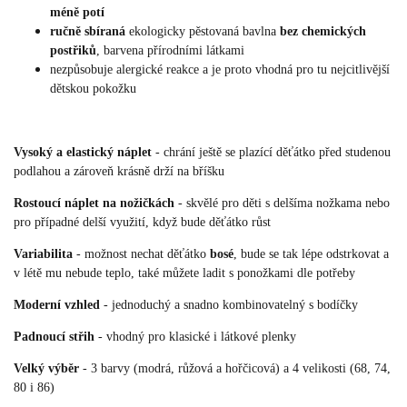
méně potí
ručně sbíraná
ekologicky pěstovaná bavlna
bez chemických
postřiků
, barvena přírodními látkami
nezpůsobuje alergické reakce a je proto vhodná pro tu nejcitlivější
dětskou pokožku
Vysoký a elastický náplet
- chrání ještě se plazící děťátko před studenou
podlahou a zároveň krásně drží na bříšku
Rostoucí náplet na nožičkách
- skvělé pro děti s delšíma nožkama nebo
pro případné delší využití, když bude děťátko růst
Variabilita
- možnost nechat děťátko
bosé
, bude se tak lépe odstrkovat a
v létě mu nebude teplo, také můžete ladit s ponožkami dle potřeby
Moderní vzhled
- jednoduchý a snadno kombinovatelný s bodíčky
Padnoucí střih
- vhodný pro klasické i látkové plenky
Velký výběr
- 3 barvy (modrá, růžová a hořčicová) a 4 velikosti (68, 74,
80 i 86)