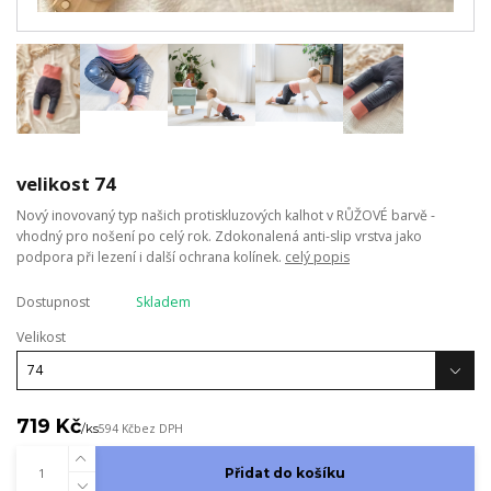
velikost 74
Nový inovovaný typ našich protiskluzových kalhot v RŮŽOVÉ barvě -
vhodný pro nošení po celý rok. Zdokonalená anti-slip vrstva jako
podpora při lezení i další ochrana kolínek.
celý popis
Dostupnost
Skladem
Velikost
719 Kč
/
ks
594 Kč
bez DPH
Přidat do košíku