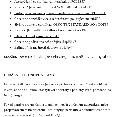
Jste zvědaví, co stojí za vznikem kalhot POLEZU?
Víte, proč je lezení pro zdraví Vašich dětí tak důležité?
Podívejte se na naše spokojené malé lezce v kalhotách POLEZU.
Chcete se dozvědět více o
jedinečnosti použitých materiálů
?
Slyšíte poprvé o certifikaci
OEKO-TEX STANDARD 100
a
GOTS
?
Nejste si jisti velikostí kalhot? Poradíme Vám
ZDE
.
Jak se o kalhoty správně starat?
Chcete se podívat na naše
hřejivé doplňky
?
Zajímají Vás
možnosti dopravy a platby
?
SLOŽENÍ
: 95% BIO bavlna, 5% elastan, zdravotně nezávadný silikon
ÚDRŽBA SILIKONOVÉ VRSTVY:
Inovovaná silikonová vrstva je
vysoce přilnavá
. Z toho důvodu je běžným
jevem, že se na ní budou nachytávat nečistoty z podlahy. Praní je možné, na
šetrný program 30°.
Pokud nemáte zrovna čas na praní, lze ji
otřít vlhčeným ubrouskem nebo
přejet válečkem na oblečení
– ten funguje perfektně a doporučujeme proto
tento rychlý nemokrý způsob údržby 😊!