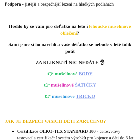
Podpora
- jistější a bezpečnější lezení na hladkých podlahách
Hodilo by se vám pro děťátko na léto i
lehoučké mušelínové
oblečení
?
Sami jsme si ho navrhli a vaše děťátko se nebude v létě tolik
potit
ZA KLIKNUTÍ NIC NEDÁTE 👌
👉 mušelínové
BODY
👉
mušelínové
ŠATIČKY
👉
mušelínové
TRIČKO
JAK JE BEZPEČÍ VAŠICH DĚTÍ ZARUČENO?
Certifikace OEKO-TEX STANDARD 100
- celosvětový
testovací a certifikační systém výrobků pro kojence a děti do 3 let