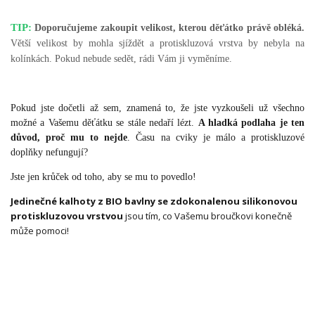
TIP:
Doporučujeme zakoupit velikost, kterou děťátko právě obléká.
Větší velikost by mohla sjíždět a protiskluzová vrstva by nebyla na
kolínkách. Pokud nebude sedět, rádi Vám ji vyměníme.
Pokud jste dočetli až sem, znamená to, že jste vyzkoušeli už všechno
možné a Vašemu děťátku se stále nedaří lézt.
A hladká podlaha je ten
důvod, proč mu to nejde
. Času na cviky je málo a protiskluzové
doplňky nefungují?
Jste jen krůček od toho, aby se mu to povedlo!
Jedinečné kalhoty z BIO bavlny se zdokonalenou silikonovou
protiskluzovou vrstvou
jsou tím, co Vašemu broučkovi konečně
může pomoci!