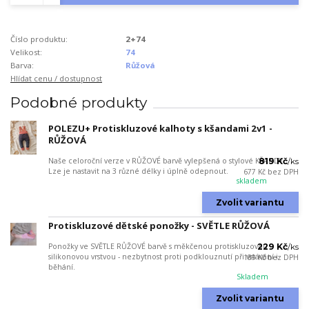
Číslo produktu:
2+74
Velikost:
74
Barva:
Růžová
Hlídat cenu / dostupnost
Podobné produkty
POLEZU+ Protiskluzové kalhoty s kšandami 2v1 -
RŮŽOVÁ
Naše celoroční verze v RŮŽOVÉ barvě vylepšená o stylové KŠANDY.
819 Kč
/
ks
Lze je nastavit na 3 různé délky i úplně odepnout.
677 Kč
bez DPH
skladem
Zvolit variantu
Protiskluzové dětské ponožky - SVĚTLE RŮŽOVÁ
Ponožky ve SVĚTLE RŮŽOVÉ barvě s měkčenou protiskluzovou
229 Kč
/
ks
silikonovou vrstvou - nezbytnost proti podklouznutí při vstávání i
189 Kč
bez DPH
běhání.
Skladem
Zvolit variantu