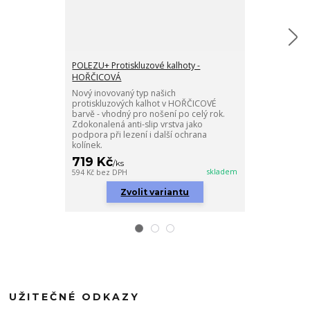
POLEZU+ Protiskluzové kalhoty -
Protiskluzové
HOŘČICOVÁ
Ponožky v KR
protiskluzovou
Nový inovovaný typ našich
nezbytnost pro
protiskluzových kalhot v HOŘČICOVÉ
vstávání i běhá
barvě - vhodný pro nošení po celý rok.
Zdokonalená anti-slip vrstva jako
podpora při lezení i další ochrana
kolínek.
719 Kč
229 Kč
/
ks
/
ks
skladem
594 Kč
bez DPH
189 Kč
bez DPH
Zvolit variantu
Zv
UŽITEČNÉ ODKAZY