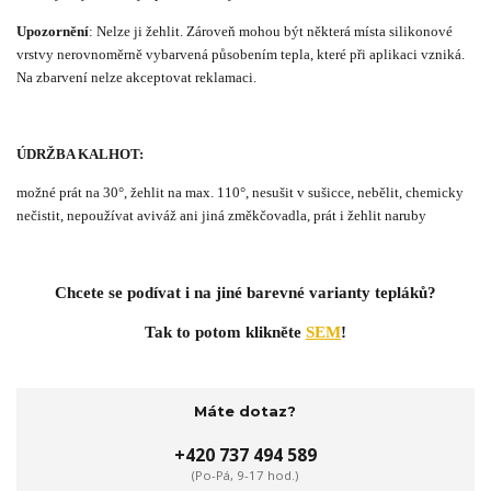
Upozornění
: Nelze ji žehlit. Zároveň mohou být některá místa silikonové
vrstvy nerovnoměrně vybarvená působením tepla, které při aplikaci vzniká.
Na zbarvení nelze akceptovat reklamaci.
ÚDRŽBA KALHOT:
možné prát na 30°, žehlit na max. 110°, nesušit v sušicce, nebělit, chemicky
nečistit, nepoužívat aviváž ani jiná změkčovadla, prát i žehlit naruby
Chcete se podívat i na jiné barevné varianty tepláků?
Tak to potom klikněte
SEM
!
Máte dotaz?
+420 737 494 589
(Po-Pá, 9-17 hod.)