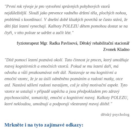
"První rok vývoje je pro vytvoření správných pohybových vzorů
nejdůležitější. Slouží jako prevence vadného držení těla, plochých nohou,
problémů s koordinací. V dnešní době kluzkých povrchů se často stává, že
děti fázi lezení vynechají. Kalhoty POLEZU dětem pomohou dostat se na
čtyři, v této poloze se udržet a začít lézt."
fyzioterapeut Mgr. Radka Pavlisová, Dětský rehabilitační stacionář
Zvonek Kladno
"Dítě pomocí lezení poznává okolí. Tato činnost je proces, který umožňuje
rozvoj kognitivních a emočních vzorců. Pokud se mu lezení daří, má
odvahu a vůli prozkoumávat svět dál. Nastavuje se mu kognitivní a
emoční vzorec, že je za úsilí odměněno poznáním a radostí matky, otce
atd. Nastává sdílení radosti navzájem, což je silný motivační aspekt. Tyto
vzorce se ustalují v případě uspěchu a jsou předpokladem pro zdravý
psychosociální, somatický, emoční a kognitivní rozvoj.
Kalkoty POLEZU,
které nekloužou, umožnují a podporují všestranný rozvoj dítětě.
"
dětský psycholog
Mrkněte i na tyto zajímavé odkazy: