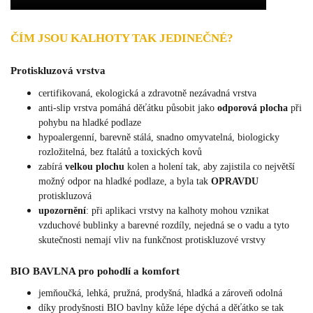
ČÍM JSOU KALHOTY TAK JEDINEČNÉ?
Protiskluzová vrstva
certifikovaná, ekologická a zdravotně nezávadná vrstva
anti-slip vrstva pomáhá děťátku působit jako
odporová plocha
při
pohybu na hladké podlaze
hypoalergenní, barevně stálá, snadno omyvatelná, biologicky
rozložitelná, bez ftalátů a toxických kovů
zabírá
velkou plochu
kolen a holení tak, aby zajistila co největší
možný odpor na hladké podlaze, a byla tak
OPRAVDU
protiskluzová
upozornění
: při aplikaci vrstvy na kalhoty mohou vznikat
vzduchové bublinky a barevné rozdíly, nejedná se o vadu a tyto
skutečnosti nemají vliv na funkčnost protiskluzové vrstvy
BIO BAVLNA pro pohodlí a komfort
jemňoučká, lehká, pružná, prodyšná, hladká a zároveň odolná
díky prodyšnosti BIO bavlny kůže lépe dýchá a děťátko se tak