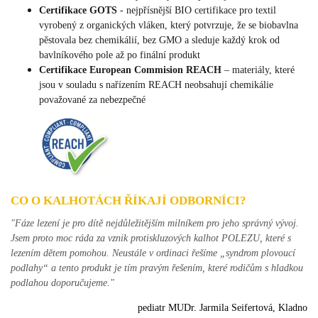
Certifikace GOTS
- nejpřísnější BIO certifikace pro textil
vyrobený z organických vláken, který potvrzuje, že se biobavlna
pěstovala bez chemikálií, bez GMO a sleduje každý krok od
bavlníkového pole až po finální produkt
Certifikace European Commision REACH
–
materiály, které
jsou v souladu s nařízením REACH neobsahují chemikálie
považované za nebezpečné
CO O KALHOTÁCH ŘÍKAJÍ ODBORNÍCI?
"Fáze lezení je pro dítě nejdůležitějším milníkem pro jeho správný vývoj.
Jsem proto moc ráda za vznik protiskluzových kalhot POLEZU, které s
lezením dětem pomohou. Neustále v ordinaci řešíme „syndrom plovoucí
podlahy“ a tento produkt je tím pravým řešením, které rodičům s hladkou
podlahou doporučujeme."
pediatr MUDr. Jarmila Seifertová, Kladno