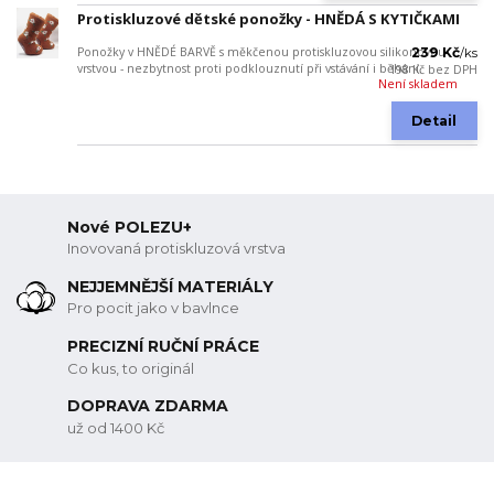
Protiskluzové dětské ponožky - HNĚDÁ S KYTIČKAMI
Ponožky v HNĚDÉ BARVĚ s měkčenou protiskluzovou silikonovou
239 Kč
/
ks
vrstvou - nezbytnost proti podklouznutí při vstávání i běhání.
198 Kč
bez DPH
Není skladem
Detail
Nové POLEZU+
Inovovaná protiskluzová vrstva
NEJJEMNĚJŠÍ MATERIÁLY
Pro pocit jako v bavlnce
PRECIZNÍ RUČNÍ PRÁCE
Co kus, to originál
DOPRAVA ZDARMA
už od 1400 Kč