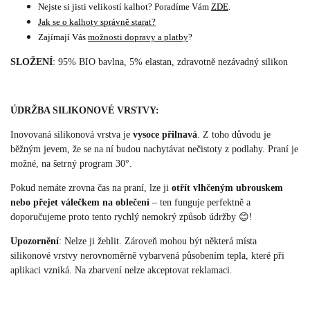
Nejste si jisti velikostí kalhot? Poradíme Vám
ZDE
.
Jak se o kalhoty správně starat?
Zajímají Vás
možnosti dopravy a platby
?
SLOŽENÍ
: 95% BIO bavlna, 5% elastan, zdravotně nezávadný silikon
ÚDRŽBA SILIKONOVÉ VRSTVY:
Inovovaná silikonová vrstva je
vysoce přilnavá
. Z toho důvodu je
běžným jevem, že se na ní budou nachytávat nečistoty z podlahy. Praní je
možné, na šetrný program 30°.
Pokud nemáte zrovna čas na praní, lze ji
otřít vlhčeným ubrouskem
nebo přejet válečkem na oblečení
– ten funguje perfektně a
doporučujeme proto tento rychlý nemokrý způsob údržby 😊!
Upozornění
: Nelze ji žehlit. Zároveň mohou být některá místa
silikonové vrstvy nerovnoměrně vybarvená působením tepla, které při
aplikaci vzniká. Na zbarvení nelze akceptovat reklamaci.