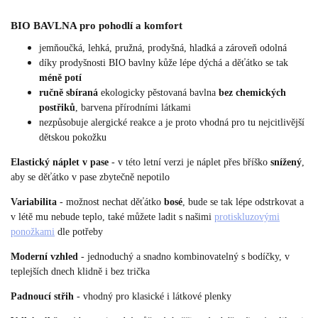
BIO BAVLNA pro pohodlí a komfort
jemňoučká, lehká, pružná, prodyšná, hladká a zároveň odolná
díky prodyšnosti BIO bavlny kůže lépe dýchá a děťátko se tak
méně potí
ručně sbíraná
ekologicky pěstovaná bavlna
bez chemických
postřiků
, barvena přírodními látkami
nezpůsobuje alergické reakce a je proto vhodná pro tu nejcitlivější
dětskou pokožku
Elastický náplet v pase
- v této letní verzi je náplet přes bříško
snížený
,
aby se děťátko v pase zbytečně nepotilo
Variabilita
- možnost nechat děťátko
bosé
, bude se tak lépe odstrkovat a
v létě mu nebude teplo, také můžete ladit s našimi
protiskluzovými
ponožkami
dle potřeby
Moderní vzhled
- jednoduchý a snadno kombinovatelný s bodíčky, v
teplejších dnech klidně i bez trička
Padnoucí střih
- vhodný pro klasické i látkové plenky