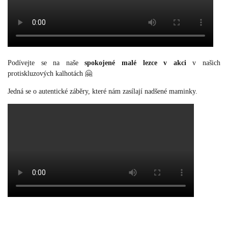
Podívejte se na naše
spokojené malé lezce v akci
v našich
protiskluzových kalhotách 🤗
Jedná se o autentické záběry, které nám zasílají nadšené maminky.