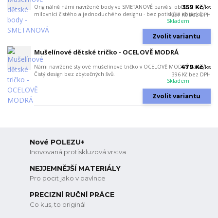
Originálně námi navržené body ve SMETANOVÉ barvě si oblíbí
359 Kč
/
ks
milovníci čistého a jednoduchého designu - bez potisků a obrázků.
297 Kč
bez DPH
Skladem
Zvolit variantu
Mušelínové dětské tričko - OCELOVĚ MODRÁ
Námi navržené stylové mušelínové tričko v OCELOVĚ MODRÉ barvě.
479 Kč
/
ks
Čistý design bez zbytečných švů.
396 Kč
bez DPH
Skladem
Zvolit variantu
Nové POLEZU+
Inovovaná protiskluzová vrstva
NEJJEMNĚJŠÍ MATERIÁLY
Pro pocit jako v bavlnce
PRECIZNÍ RUČNÍ PRÁCE
Co kus, to originál