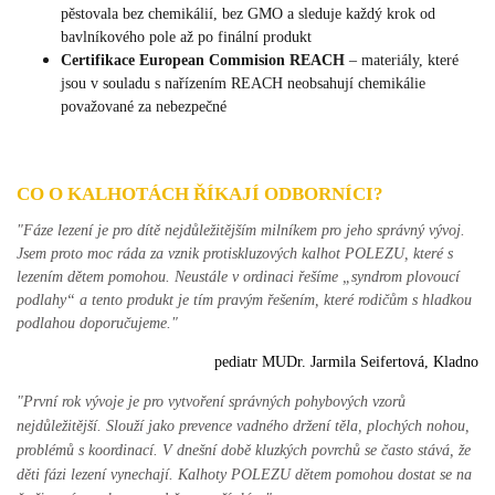
pěstovala bez chemikálií, bez GMO a sleduje každý krok od
bavlníkového pole až po finální produkt
Certifikace European Commision REACH
–
materiály, které
jsou v souladu s nařízením REACH neobsahují chemikálie
považované za nebezpečné
CO O KALHOTÁCH ŘÍKAJÍ ODBORNÍCI?
"Fáze lezení je pro dítě nejdůležitějším milníkem pro jeho správný vývoj.
Jsem proto moc ráda za vznik protiskluzových kalhot POLEZU, které s
lezením dětem pomohou. Neustále v ordinaci řešíme „syndrom plovoucí
podlahy“ a tento produkt je tím pravým řešením, které rodičům s hladkou
podlahou doporučujeme."
pediatr MUDr. Jarmila Seifertová, Kladno
"První rok vývoje je pro vytvoření správných pohybových vzorů
nejdůležitější. Slouží jako prevence vadného držení těla, plochých nohou,
problémů s koordinací. V dnešní době kluzkých povrchů se často stává, že
děti fázi lezení vynechají. Kalhoty POLEZU dětem pomohou dostat se na