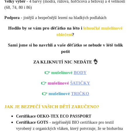
Velký výběr
- 4 barvy (modrá, růžová, hořčicová a béžová) a 4 velikosti
(68, 74, 80 i 86)
Podpora
- jistější a bezpečnější lezení na hladkých podlahách
Hodilo by se vám pro děťátko na léto i
lehoučké mušelínové
oblečení
?
Sami jsme si ho navrhli a vaše děťátko se nebude v létě tolik
potit
ZA KLIKNUTÍ NIC NEDÁTE 👌
👉 mušelínové
BODY
👉
mušelínové
ŠATIČKY
👉
mušelínové
TRIČKO
JAK JE BEZPEČÍ VAŠICH DĚTÍ ZARUČENO?
Certifikace OEKO-TEX ECO PASSPORT
Certifikace GOTS
- nejpřísnější BIO certifikace pro textil
vyrobený z organických vláken, který potvrzuje, že se biobavlna