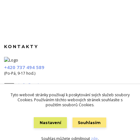
KONTAKTY
+420 737 494 589
(Po-Pá, 9-17 hod.)
info@polezu.cz
Tyto webové stránky používají k poskytování svých služeb soubory
Cookies. Používáním těchto webových stránek souhlasíte s
použitím souborů Cookies.
Nastavení
Souhlasím
Vytvořeno na
Eshop-rychle.cz
Souhlas můžete odmítnout
zde
.