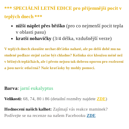
*** SPECIÁLNÍ LETNÍ EDICE pro příjemnější pocit v
teplých dnech
***
nižší náplet přes bříško
(pro co nejmenší pocit tepla
v oblasti pasu)
kratší nohavičky
(3/4 délka, vzdušnější verze)
V teplých dnech zkoušíte nechat děťátko nahaté, ale po delší době mu na
studené podlaze stejně začne být chladno? Kolínka sice kloužou méně než
v běžných tepláčkách, ale i přesto nejsou tak dobrou oporou pro rozlezení
a jsou navíc otlačená? Naše kraťásky by mohly pomoci.
Barva
:
jarní eukalyptus
Velikosti:
68,
74, 80 i 86 (detailní rozměry najdete
ZDE
)
Hodnocení našich kalhot:
Zajímají vás reakce maminek?
Podívejte se na recenze na našem Facebooku
ZDE