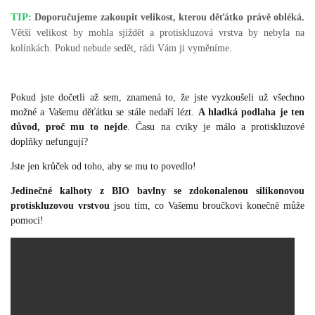
TIP:
Doporučujeme zakoupit velikost, kterou děťátko právě obléká.
Větší velikost by mohla sjíždět a protiskluzová vrstva by nebyla na
kolínkách. Pokud nebude sedět, rádi Vám ji vyměníme.
Pokud jste dočetli až sem, znamená to, že jste vyzkoušeli už všechno
možné a Vašemu děťátku se stále nedaří lézt.
A hladká podlaha je ten
důvod, proč mu to nejde
. Času na cviky je málo a protiskluzové
doplňky nefungují?
Jste jen krůček od toho, aby se mu to povedlo!
Jedinečné kalhoty z BIO bavlny se zdokonalenou silikonovou
protiskluzovou vrstvou
jsou tím, co Vašemu broučkovi konečně může
pomoci!