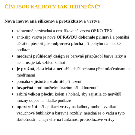
ČÍM JSOU KALHOTY TAK JEDINEČNÉ?
Nová inovovaná silikonová protiskluzová vrstva
zdravotně nezávadná a certifikovaná vrstva OEKO-TEX
anti-slip vrstva je nově
OPRAVDU dokonale přilnavá
a pomáhá
děťátku působit jako
odporová plocha
při pohybu na hladké
podlaze
moderní průhledný design
se barevně přizpůsobí barvě látky a
nenarušuje tak vzhled kalhot
je pružná, elastická a netlačí
- další ochrana před otlačeninami a
modřinami
pomáhá v
jistotě
a
stabilitě
při lezení
bezpečná
proti možným úrazům při uklouznutí
zabírá
velkou plochu
kolen a holení, aby zajistila co největší
možný odpor na hladké podlaze
upozornění
: při aplikaci vrstvy na kalhoty mohou vznikat
vzduchové bublinky a barevné rozdíly, nejedná se o vadu a tyto
skutečnosti nemají vliv na funkčnost protiskluzové vrstvy