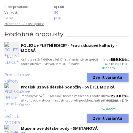
Číslo produktu:
6J+80
Velikost:
80
Barva:
Jarní
Hlídat cenu / dostupnost
Podobné produkty
POLEZU+ *LETNÍ EDICE* - Protiskluzové kalhoty -
MODRÁ
Kalhoty ve 3/4 délce v lehčí letní variantě se speciální inovovanou
589 Kč
/
ks
protiskluzovou vrstvou v MODRÉ barvě.
487 Kč
bez DPH
skladem
Zvolit variantu
Protiskluzové dětské ponožky - SVĚTLE MODRÁ
Ponožky ve SVĚTLE MODRÉ barvě s měkčenou protiskluzovou
229 Kč
/
ks
silikonovou vrstvou - nezbytnost proti podklouznutí při vstávání i
189 Kč
bez DPH
běhání.
Skladem
Zvolit variantu
Mušelínové dětské body - SMETANOVÁ