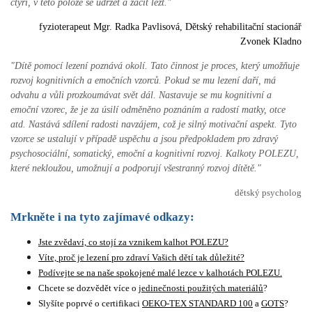
čtyři, v této poloze se udržet a začít lézt."
fyzioterapeut Mgr. Radka Pavlisová, Dětský rehabilitační stacionář
Zvonek Kladno
"Dítě pomocí lezení poznává okolí. Tato činnost je proces, který umožňuje
rozvoj kognitivních a emočních vzorců. Pokud se mu lezení daří, má
odvahu a vůli prozkoumávat svět dál. Nastavuje se mu kognitivní a
emoční vzorec, že je za úsilí odměněno poznáním a radostí matky, otce
atd. Nastává sdílení radosti navzájem, což je silný motivační aspekt. Tyto
vzorce se ustalují v případě uspěchu a jsou předpokladem pro zdravý
psychosociální, somatický, emoční a kognitivní rozvoj.
Kalkoty POLEZU,
které nekloužou, umožnují a podporují všestranný rozvoj dítětě.
"
dětský psycholog
Mrkněte i na tyto zajímavé odkazy:
Jste zvědaví, co stojí za vznikem kalhot POLEZU?
Víte, proč je lezení pro zdraví Vašich dětí tak důležité?
Podívejte se na naše spokojené malé lezce v kalhotách POLEZU.
Chcete se dozvědět více o
jedinečnosti použitých materiálů
?
Slyšíte poprvé o certifikaci
OEKO-TEX STANDARD 100
a
GOTS
?