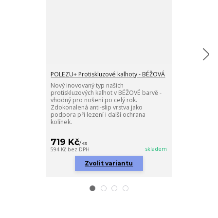
POLEZU+ Protiskluzové kalhoty - BÉŽOVÁ
Mušelínové dě
Nový inovovaný typ našich
Originálně ná
protiskluzových kalhot v BÉŽOVÉ barvě -
OLIVOVÉ barvě 
vhodný pro nošení po celý rok.
a jednoduchéh
Zdokonalená anti-slip vrstva jako
obrázků.
podpora při lezení i další ochrana
kolínek.
719 Kč
359 Kč
/
ks
/
ks
skladem
594 Kč
bez DPH
297 Kč
bez DPH
Zvolit variantu
Zv