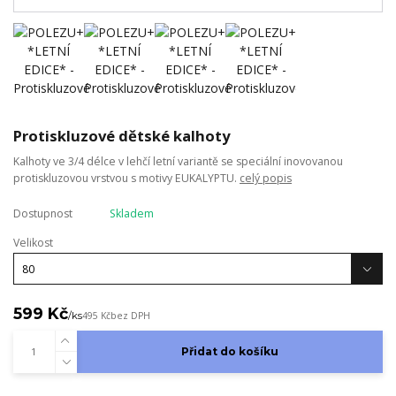
Protiskluzové dětské kalhoty
Kalhoty ve 3/4 délce v lehčí letní variantě se speciální inovovanou
protiskluzovou vrstvou s motivy EUKALYPTU.
celý popis
Dostupnost
Skladem
Velikost
599 Kč
/
ks
495 Kč
bez DPH
Přidat do košíku