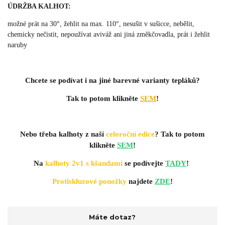
ÚDRŽBA KALHOT:
možné prát na 30°, žehlit na max. 110°, nesušit v sušicce, nebělit,
chemicky nečistit, nepoužívat aviváž ani jiná změkčovadla, prát i žehlit
naruby
Chcete se podívat i na jiné barevné varianty tepláků?
Tak to potom klikněte
SEM
!
Nebo třeba kalhoty z naší
celoroční edice
?
Tak to potom
klikněte
SEM
!
Na
kalhoty 2v1 s kšandami
se podívejte
TADY
!
Protiskluzové ponožky
najdete
ZDE
!
Máte dotaz?