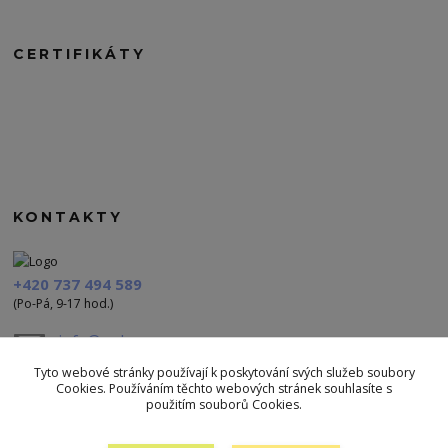
CERTIFIKÁTY
KONTAKTY
+420 737 494 589
(Po-Pá, 9-17 hod.)
info@polezu.cz
Tyto webové stránky používají k poskytování svých služeb soubory
Cookies. Používáním těchto webových stránek souhlasíte s
použitím souborů Cookies.