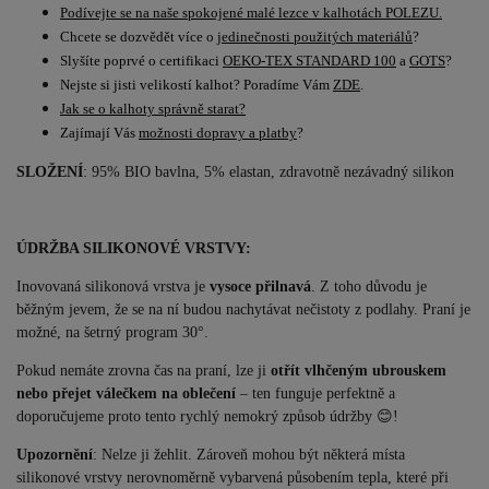
Podívejte se na naše spokojené malé lezce v kalhotách POLEZU.
Chcete se dozvědět více o
jedinečnosti použitých materiálů
?
Slyšíte poprvé o certifikaci
OEKO-TEX STANDARD 100
a
GOTS
?
Nejste si jisti velikostí kalhot? Poradíme Vám
ZDE
.
Jak se o kalhoty správně starat?
Zajímají Vás
možnosti dopravy a platby
?
SLOŽENÍ
: 95% BIO bavlna, 5% elastan, zdravotně nezávadný silikon
ÚDRŽBA SILIKONOVÉ VRSTVY:
Inovovaná silikonová vrstva je
vysoce přilnavá
. Z toho důvodu je
běžným jevem, že se na ní budou nachytávat nečistoty z podlahy. Praní je
možné, na šetrný program 30°.
Pokud nemáte zrovna čas na praní, lze ji
otřít vlhčeným ubrouskem
nebo přejet válečkem na oblečení
– ten funguje perfektně a
doporučujeme proto tento rychlý nemokrý způsob údržby 😊!
Upozornění
: Nelze ji žehlit. Zároveň mohou být některá místa
silikonové vrstvy nerovnoměrně vybarvená působením tepla, které při