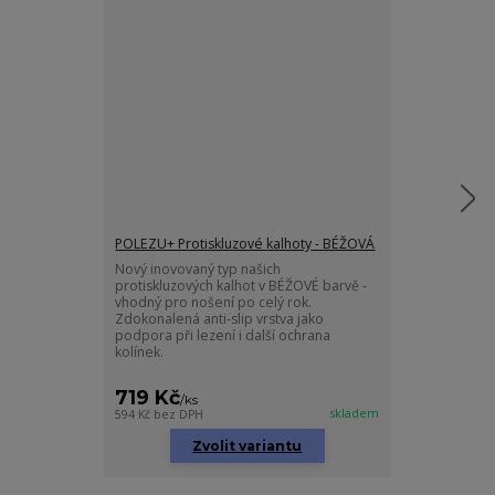
POLEZU+ Protiskluzové kalhoty - BÉŽOVÁ
Mušelínové d
Nový inovovaný typ našich
Originálně ná
protiskluzových kalhot v BÉŽOVÉ barvě -
SMETANOVÉ bar
vhodný pro nošení po celý rok.
čistého a jed
Zdokonalená anti-slip vrstva jako
potisků a obrá
podpora při lezení i další ochrana
kolínek.
719 Kč
359 Kč
/
ks
/
ks
skladem
594 Kč
bez DPH
297 Kč
bez DPH
Zvolit variantu
Zv