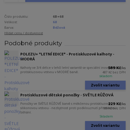
Číslo produktu:
6B+68
Velikost:
68
Barva:
Béžová
Hlídat cenu / dostupnost
Podobné produkty
POLEZU+ *LETNÍ EDICE* - Protiskluzové kalhoty -
MODRÁ
Kalhoty ve 3/4 délce v lehčí letní variantě se speciální inovovanou
589 Kč
/
ks
protiskluzovou vrstvou v MODRÉ barvě.
487 Kč
bez DPH
skladem
Zvolit variantu
Protiskluzové dětské ponožky - SVĚTLE RŮŽOVÁ
Ponožky ve SVĚTLE RŮŽOVÉ barvě s měkčenou protiskluzovou
229 Kč
/
ks
silikonovou vrstvou - nezbytnost proti podklouznutí při vstávání i
189 Kč
bez DPH
běhání.
Skladem
Zvolit variantu