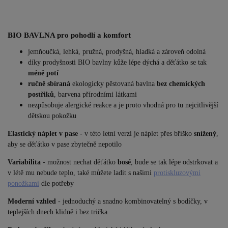
BIO BAVLNA pro pohodlí a komfort
jemňoučká, lehká, pružná, prodyšná, hladká a zároveň odolná
díky prodyšnosti BIO bavlny kůže lépe dýchá a děťátko se tak
méně potí
ručně sbíraná
ekologicky pěstovaná bavlna
bez chemických
postřiků
, barvena přírodními látkami
nezpůsobuje alergické reakce a je proto vhodná pro tu nejcitlivější
dětskou pokožku
Elastický náplet v pase
- v této letní verzi je náplet přes bříško
snížený
,
aby se děťátko v pase zbytečně nepotilo
Variabilita
- možnost nechat děťátko
bosé
, bude se tak lépe odstrkovat a
v létě mu nebude teplo, také můžete ladit s našimi
protiskluzovými
ponožkami
dle potřeby
Moderní vzhled
- jednoduchý a snadno kombinovatelný s bodíčky, v
teplejších dnech klidně i bez trička