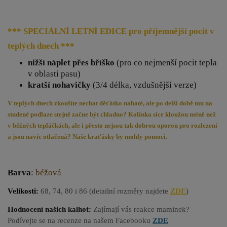
*** SPECIÁLNÍ LETNÍ EDICE pro příjemnější pocit v
teplých dnech
***
nižší náplet přes bříško
(pro co nejmenší pocit tepla
v oblasti pasu)
kratší nohavičky
(3/4 délka, vzdušnější verze)
V teplých dnech zkoušíte nechat děťátko nahaté, ale po delší době mu na
studené podlaze stejně začne být chladno? Kolínka sice kloužou méně než
v běžných tepláčkách, ale i přesto nejsou tak dobrou oporou pro rozlezení
a jsou navíc otlačená? Naše kraťásky by mohly pomoci.
Barva
:
béžová
Velikosti:
68,
74, 80 i 86 (detailní rozměry najdete
ZDE
)
Hodnocení našich kalhot:
Zajímají vás reakce maminek?
Podívejte se na recenze na našem Facebooku
ZDE