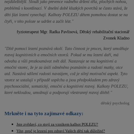
nejdůležitější. Slouží jako prevence vadného držení těla, plochých nohou,
problémů s koordinací. V dnešní době kluzkých povrchů se často stává, že
děti fázi lezení vynechají. Kalhoty POLEZU dětem pomohou dostat se na
čtyři, v této poloze se udržet a začít lézt."
fyzioterapeut Mgr. Radka Pavlisová, Dětský rehabilitační stacionář
Zvonek Kladno
"Dítě pomocí lezení poznává okolí. Tato činnost je proces, který umožňuje
rozvoj kognitivních a emočních vzorců. Pokud se mu lezení daří, má
odvahu a vůli prozkoumávat svět dál. Nastavuje se mu kognitivní a
emoční vzorec, že je za úsilí odměněno poznáním a radostí matky, otce
atd. Nastává sdílení radosti navzájem, což je silný motivační aspekt. Tyto
vzorce se ustalují v případě uspěchu a jsou předpokladem pro zdravý
psychosociální, somatický, emoční a kognitivní rozvoj.
Kalkoty POLEZU,
které nekloužou, umožnují a podporují všestranný rozvoj dítětě.
"
dětský psycholog
Mrkněte i na tyto zajímavé odkazy:
Jste zvědaví, co stojí za vznikem kalhot POLEZU?
Víte, proč je lezení pro zdraví Vašich dětí tak důležité?