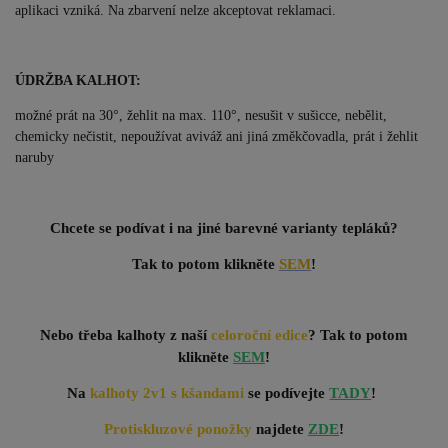
aplikaci vzniká. Na zbarvení nelze akceptovat reklamaci.
ÚDRŽBA KALHOT:
možné prát na 30°, žehlit na max. 110°, nesušit v sušicce, nebělit,
chemicky nečistit, nepoužívat aviváž ani jiná změkčovadla, prát i žehlit
naruby
Chcete se podívat i na jiné barevné varianty tepláků?
Tak to potom klikněte
SEM
!
Nebo třeba kalhoty z naší
celoroční edice
?
Tak to potom
klikněte
SEM
!
Na
kalhoty 2v1 s kšandami
se podívejte
TADY
!
Protiskluzové ponožky
najdete
ZDE
!