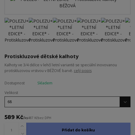
Protiskluzové dětské kalhoty
Kalhoty ve 3/4 délce v lehčí letní variantě se speciální inovovanou
protiskluzovou vrstvou v BÉŽOVÉ barvě.
celý popis
Dostupnost
Skladem
Velikost
589 Kč
/
ks
487 Kč
bez DPH
Přidat do košíku