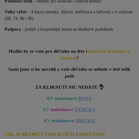
Padnoucí střih
- vhodný pro klasické i látkové plenky
Velký výběr
- 4 barvy (modrá, růžová, hořčicová a béžová) a 4 velikosti
(68, 74, 80 i 86)
Podpora
- jistější a bezpečnější lezení na hladkých podlahách
Hodilo by se vám pro děťátko na léto i
lehoučké mušelínové
oblečení
?
Sami jsme si ho navrhli a vaše děťátko se nebude v létě tolik
potit
ZA KLIKNUTÍ NIC NEDÁTE 👌
👉 mušelínové
BODY
👉
mušelínové
ŠATIČKY
👉
mušelínové
TRIČKO
JAK JE BEZPEČÍ VAŠICH DĚTÍ ZARUČENO?