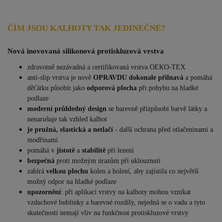
ČÍM JSOU KALHOTY TAK JEDINEČNÉ?
Nová inovovaná silikonová protiskluzová vrstva
zdravotně nezávadná a certifikovaná vrstva OEKO-TEX
anti-slip vrstva je nově
OPRAVDU dokonale přilnavá
a pomáhá
děťátku působit jako
odporová plocha
při pohybu na hladké
podlaze
moderní průhledný design
se barevně přizpůsobí barvě látky a
nenarušuje tak vzhled kalhot
je pružná, elastická a netlačí
- další ochrana před otlačeninami a
modřinami
pomáhá v
jistotě
a
stabilitě
při lezení
bezpečná
proti možným úrazům při uklouznutí
zabírá
velkou plochu
kolen a holení, aby zajistila co největší
možný odpor na hladké podlaze
upozornění
: při aplikaci vrstvy na kalhoty mohou vznikat
vzduchové bublinky a barevné rozdíly, nejedná se o vadu a tyto
skutečnosti nemají vliv na funkčnost protiskluzové vrstvy