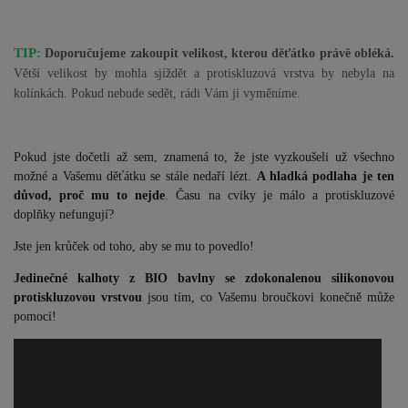
TIP:
Doporučujeme zakoupit velikost, kterou děťátko právě obléká.
Větší velikost by mohla sjíždět a protiskluzová vrstva by nebyla na
kolínkách. Pokud nebude sedět, rádi Vám ji vyměníme.
Pokud jste dočetli až sem, znamená to, že jste vyzkoušeli už všechno
možné a Vašemu děťátku se stále nedaří lézt.
A hladká podlaha je ten
důvod, proč mu to nejde
. Času na cviky je málo a protiskluzové
doplňky nefungují?
Jste jen krůček od toho, aby se mu to povedlo!
Jedinečné kalhoty z BIO bavlny se zdokonalenou silikonovou
protiskluzovou vrstvou
jsou tím, co Vašemu broučkovi konečně může
pomoci!