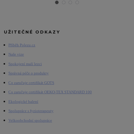
UŽITEČNÉ ODKAZY
Příběh Polezu.cz
Naše vize
Spokojení malí lezci
Správná péče o produkty
Co zaručuje certifikát GOTS
Co zaručuje certifikát OEKO-TEX STANDARD 100
Ekologické balení
Spolupráce s fyzioterapeuty
Velkoobchodní spolupráce