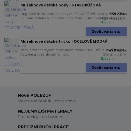
Mušelínové dětské body - STARORŮŽOVÁ
Originálně námi navržené body ve STARORŮŽOVÉ barvě si oblíbí
359 Kč
/
ks
milovníci čistého a jednoduchého designu - bez potisků a obrázků.
297 Kč
bez DPH
Skladem
Zvolit variantu
Mušelínové dětské tričko - OCELOVĚ MODRÁ
Námi navržené stylové mušelínové tričko v OCELOVĚ MODRÉ barvě.
479 Kč
/
ks
Čistý design bez zbytečných švů.
396 Kč
bez DPH
Skladem
Zvolit variantu
Nové POLEZU+
Inovovaná protiskluzová vrstva
NEJJEMNĚJŠÍ MATERIÁLY
Pro pocit jako v bavlnce
PRECIZNÍ RUČNÍ PRÁCE