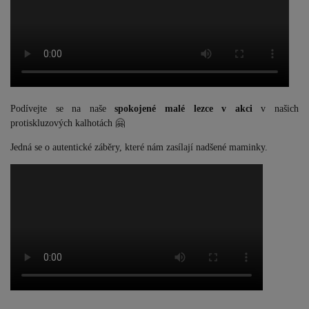
Podívejte se na naše
spokojené malé lezce v akci
v našich
protiskluzových kalhotách 🤗
Jedná se o autentické záběry, které nám zasílají nadšené maminky.