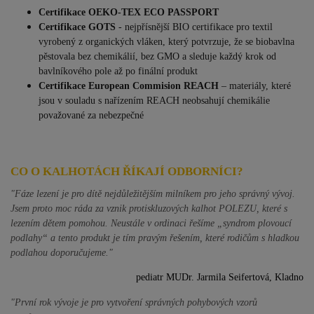
Certifikace OEKO-TEX ECO PASSPORT
Certifikace GOTS
- nejpřísnější BIO certifikace pro textil
vyrobený z organických vláken, který potvrzuje, že se biobavlna
pěstovala bez chemikálií, bez GMO a sleduje každý krok od
bavlníkového pole až po finální produkt
Certifikace European Commision REACH
–
materiály, které
jsou v souladu s nařízením REACH neobsahují chemikálie
považované za nebezpečné
CO O KALHOTÁCH ŘÍKAJÍ ODBORNÍCI?
"Fáze lezení je pro dítě nejdůležitějším milníkem pro jeho správný vývoj.
Jsem proto moc ráda za vznik protiskluzových kalhot POLEZU, které s
lezením dětem pomohou. Neustále v ordinaci řešíme „syndrom plovoucí
podlahy“ a tento produkt je tím pravým řešením, které rodičům s hladkou
podlahou doporučujeme."
pediatr MUDr. Jarmila Seifertová, Kladno
"První rok vývoje je pro vytvoření správných pohybových vzorů