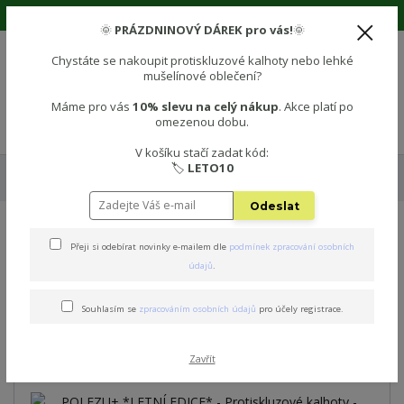
🌞 Prázdninová sleva 10% na vše! Použijte kód: LETO10 🌞
🌞
PRÁZDNINOVÝ DÁREK pro vás!
🌞
Chystáte se nakoupit protiskluzové kalhoty nebo lehké
mušelínové oblečení?
0
0 Kč
Máme pro vás
10% slevu na celý nákup
. Akce platí po
omezenou dobu.
Menu
V košíku stačí zadat kód:
🏷️
LETO10
Úvod
🌞 Letní edice (zkrácená délka)
POLEZU+ *LETNÍ EDICE* -
Protiskluzové kalhoty - BÉŽOVÁ
Odeslat
POLEZU+ *LETNÍ EDICE* -
Přeji si odebírat novinky e-mailem dle
podmínek zpracování osobních
údajů
.
Protiskluzové kalhoty -
BÉŽOVÁ
Souhlasím se
zpracováním osobních údajů
pro účely registrace.
Novinka
Zavřít