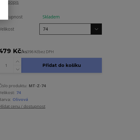
celý popis
Dostupnost
Skladem
Velikost
479 Kč
/
ks
396 Kč
bez DPH
Přidat do košíku
Číslo produktu:
MT-Z-74
Velikost:
74
Barva:
Olivová
Hlídat cenu / dostupnost