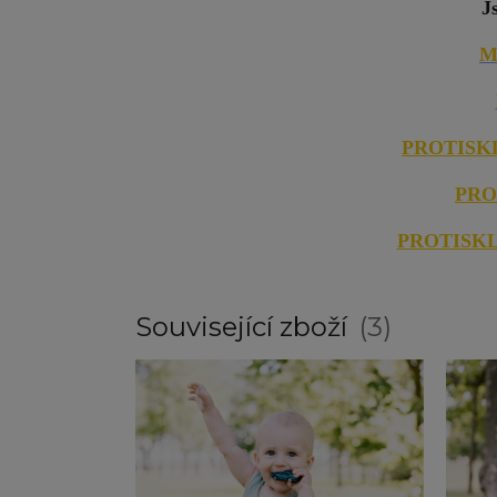
J
M
PROTISKL
PRO
PROTISK
Související zboží
3