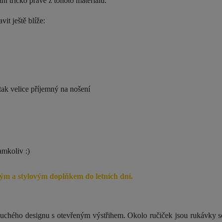
tní tričko právě z tohoto materiálu.
vit ještě blíže:
tak velice příjemný na nošení
amkoliv :)
ělým a stylovým doplňkem do letních dní.
duchého designu s otevřeným výstřihem.
Okolo ručiček jsou rukávky s