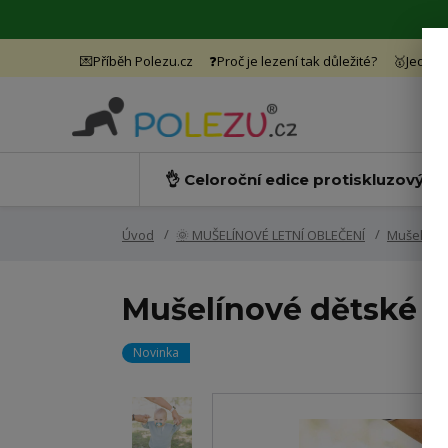
💌Příběh Polezu.cz
❓Proč je lezení tak důležité?
🥇Jedine
👌 Celoroční edice protiskluzových
Úvod
🌞 MUŠELÍNOVÉ LETNÍ OBLEČENÍ
Mušelínov
Mušelínové dětské t
Novinka