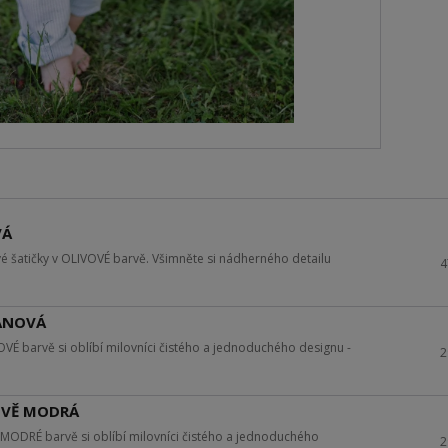
VÁ
é šatičky v OLIVOVÉ barvě. Všimněte si nádherného detailu
4
TANOVÁ
É barvě si oblíbí milovníci čistého a jednoduchého designu -
2
LOVĚ MODRÁ
ODRÉ barvě si oblíbí milovníci čistého a jednoduchého
2