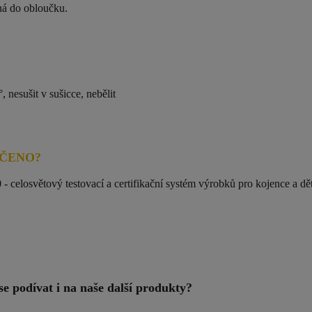
ná do obloučku.
 nesušit v sušicce, nebělit
UČENO?
0
- celosvětový testovací a certifikační systém výrobků pro kojence a dě
 se podívat i na naše další produkty?