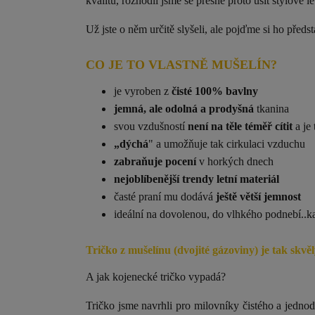
kvalitu, rozhodli jsme se přesně proto ušít stylové le
Už jste o něm určitě slyšeli, ale pojďme si ho předsta
CO JE TO VLASTNĚ MUŠELÍN?
je vyroben z
čisté 100% bavlny
jemná, ale odolná a prodyšná
tkanina
svou vzdušností
není na těle téměř cítit
a je 
„dýchá
" a umožňuje tak cirkulaci vzduchu
zabraňuje pocení
v horkých dnech
nejoblíbenější trendy letní materiál
časté praní mu dodává
ještě větší jemnost
ideální na dovolenou, do vlhkého podnebí..k
Tričko z mušelínu (dvojité gázoviny) je tak skv
A jak kojenecké tričko vypadá?
Tričko jsme navrhli pro milovníky čistého a jedno