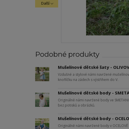
Další
Podobné produkty
Mušelínové dětské šaty - OLIVO
Vzdušné a stylové námi navržené mušelínov
knoflíčku na zádech s výstřihem do V.
Mušelínové dětské body - SME
Originálně námi navržené body ve SMETANOV
bez potisků a obrázků.
Mušelínové dětské body - OCE
Originálně námi navržené body v OCELOVĚ M