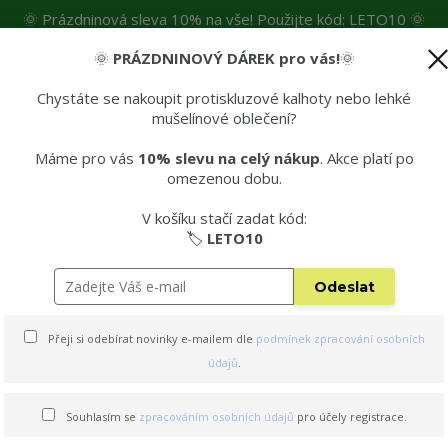
🌞 Prázdninová sleva 10% na vše! Použijte kód: LETO10 🌞
🌞
PRÁZDNINOVÝ DÁREK pro vás!
🌞
čné materiály
👶Spokojení malí lezci
💡Mohlo by se vám hodit
🚚D
Chystáte se nakoupit protiskluzové kalhoty nebo lehké
mušelínové oblečení?
Hleda
Máme pro vás
10% slevu na celý nákup
. Akce platí po
omezenou dobu.
 kalhot
👌 Edice s KŠANDAMI 2v1
🌞 Letní edi
V košíku stačí zadat kód:
é tričko
Mušelínové dětské tričko - OLIVOVÁ
🏷️
LETO10
Odeslat
ričko - OLIVOVÁ
Přeji si odebírat novinky e-mailem dle
podmínek zpracování osobních
údajů
.
Souhlasím se
zpracováním osobních údajů
pro účely registrace.