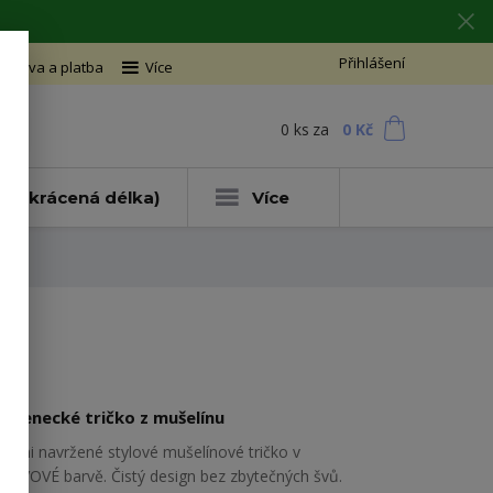
Přihlášení
oprava a platba
Více
0
ks
za
0 Kč
t
ce (zkrácená délka)
Více
Kojenecké tričko z mušelínu
Námi navržené stylové mušelínové tričko v
OLIVOVÉ barvě. Čistý design bez zbytečných švů.