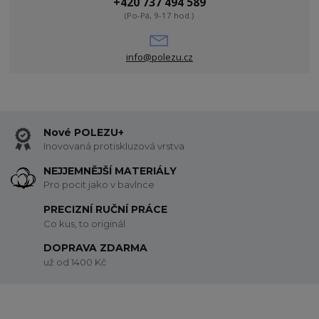
+420 737 494 589
(Po-Pá, 9-17 hod.)
info@polezu.cz
Nové POLEZU+
Inovovaná protiskluzová vrstva
NEJJEMNĚJŠÍ MATERIÁLY
Pro pocit jako v bavlnce
PRECIZNÍ RUČNÍ PRÁCE
Co kus, to originál
DOPRAVA ZDARMA
už od 1400 Kč