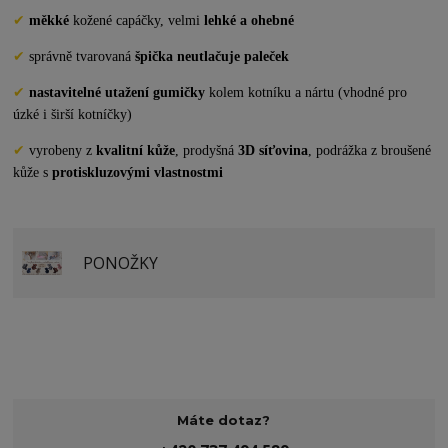
✔
m
ěkké
kožené capáčky, velmi
lehké a ohebné
✔
správně tvarovaná
špička neutlačuje paleček
✔
nastavitelné utažení
gumičky
kolem kotníku a nártu (vhodné pro
úzké i širší kotníčky)
✔
vyrobeny
z
kvalitní kůže
,
prodyšná
3D síťovina
,
podrážka z broušené
kůže s
protiskluzovými vlastnostmi
PONOŽKY
Máte dotaz?