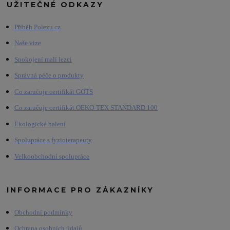
UŽITEČNÉ ODKAZY
Příběh Polezu.cz
Naše vize
Spokojení malí lezci
Správná péče o produkty
Co zaručuje certifikát GOTS
Co zaručuje certifikát OEKO-TEX STANDARD 100
Ekologické balení
Spolupráce s fyzioterapeuty
Velkoobchodní spolupráce
INFORMACE PRO ZÁKAZNÍKY
Obchodní podmínky
Ochrana osobních údajů