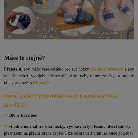
Máte to stejně?
Přejete si,
aby mělo Vaše děťátko pro své nožky
dostatek prostoru
a aby
se při chůzi vyvíjely
přirozeně? Aby nebyly omezovány a mohly
objevovat svět s
lehkostí
?
PROČ JSOU TYTO BAREFOOT CAPÁČKY TAK
SKVĚLÉ?
✔
100% barefoot
✔
vhodné normální i širší nožky, vysoké nárty i lezoucí děti
(kuličky
při utažení na přední straně capáčků lze odstranit a vrátit až bude potřeba)