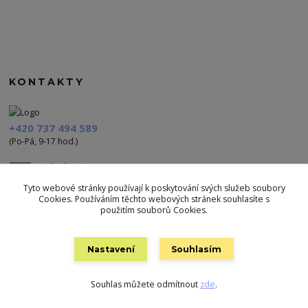
KONTAKTY
+420 737 494 589
(Po-Pá, 9-17 hod.)
info@polezu.cz
Tyto webové stránky používají k poskytování svých služeb soubory
Cookies. Používáním těchto webových stránek souhlasíte s
použitím souborů Cookies.
Nastavení
Souhlasím
Vytvořeno na
Eshop-rychle.cz
Souhlas můžete odmítnout
zde
.
Background vector created by s.salvador - www.freepik.com