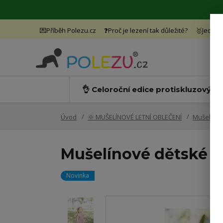
💌Příběh Polezu.cz
❓Proč je lezení tak důležité?
🥇Jedine
👌 Celoroční edice protiskluzových
Úvod
🌞 MUŠELÍNOVÉ LETNÍ OBLEČENÍ
Mušelínov
Mušelínové dětské 
Novinka