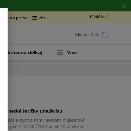
Přihlášení
oprava a platba
Více
0
ks
za
0 Kč
t
ce (zkrácená délka)
Více
Kojenecké šatičky z mušelínu
Vzdušné a stylové námi navržené mušelínové
šatičky ve STARORŮŽOVÉ barvě. Všimněte si