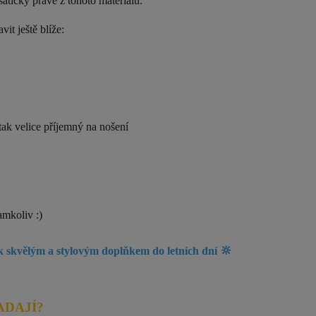
 šatičky právě z tohoto materiálu.
vit ještě blíže:
tak velice příjemný na nošení
amkoliv :)
🔆
tak skvělým a stylovým doplňkem do letních dní
ADAJÍ?