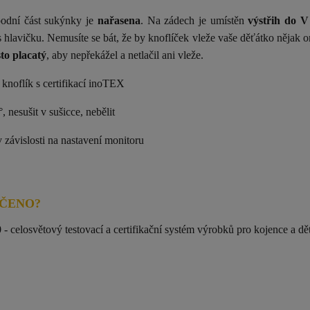
podní část sukýnky je
nařasena
. Na zádech je umístěn
výstřih do V
s hlavičku. Nemusíte se bát, že by knoflíček vleže vaše děťátko nějak 
to placatý
, aby nepřekážel a netlačil ani vleže.
knoflík s certifikací inoTEX
 nesušit v sušicce, nebělit
v závislosti na nastavení monitoru
UČENO?
0
- celosvětový testovací a certifikační systém výrobků pro kojence a dě