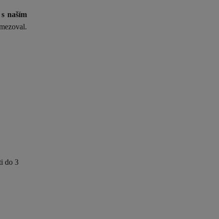
 s naším
omezoval.
ti do 3