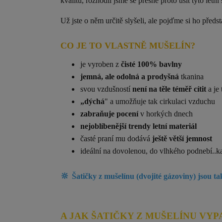
kvalitu, rozhodli jsme se přesně proto ušít tyto letní
Už jste o něm určitě slyšeli, ale pojďme si ho předsta
CO JE TO VLASTNĚ MUŠELÍN?
je vyroben z
čisté 100% bavlny
jemná, ale odolná a prodyšná
tkanina
svou vzdušností
není na těle téměř cítit
a je 
„dýchá
" a umožňuje tak cirkulaci vzduchu
zabraňuje pocení
v horkých dnech
nejoblíbenější trendy letní materiál
časté praní mu dodává
ještě větší jemnost
ideální na dovolenou, do vlhkého podnebí..k
🔆
Šatičky z mušelínu (dvojité gázoviny) jsou 
A JAK ŠATIČKY Z MUŠELÍNU VYP