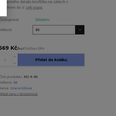
nádherného detailu knoflíčku na zádech s
výstřihem do V.
celý popis
Dostupnost
Skladem
Velikost
569 Kč
/
ks
470 Kč
bez DPH
Přidat do košíku
Číslo produktu:
MS-R-86
Velikost:
86
Barva:
Starorůžová
Hlídat cenu / dostupnost