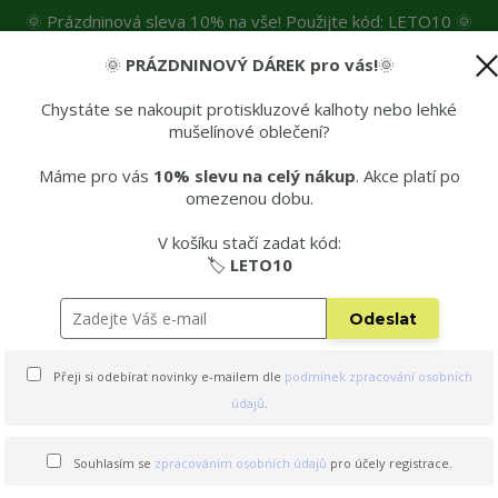
🌞 Prázdninová sleva 10% na vše! Použijte kód: LETO10 🌞
🌞
PRÁZDNINOVÝ DÁREK pro vás!
🌞
čné materiály
👶Spokojení malí lezci
💡Mohlo by se vám hodit
🚚D
Chystáte se nakoupit protiskluzové kalhoty nebo lehké
mušelínové oblečení?
Hleda
Máme pro vás
10% slevu na celý nákup
. Akce platí po
omezenou dobu.
 kalhot
👌 Edice s KŠANDAMI 2v1
🌞 Letní edi
V košíku stačí zadat kód:
é šatičky
Mušelínové dětské šaty - STARORŮŽOVÁ
🏷️
LETO10
Odeslat
šaty - STARORŮŽOVÁ
Přeji si odebírat novinky e-mailem dle
podmínek zpracování osobních
údajů
.
Souhlasím se
zpracováním osobních údajů
pro účely registrace.