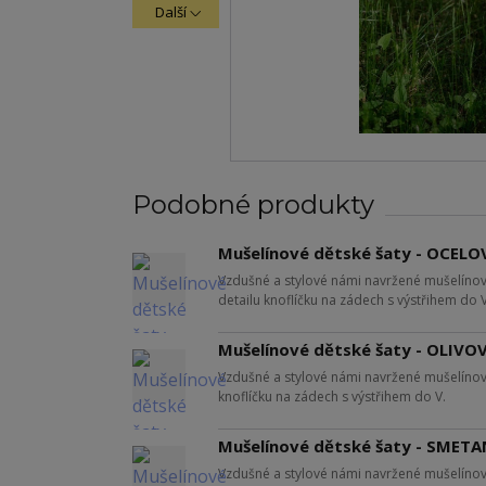
Další
Podobné produkty
Mušelínové dětské šaty - OCEL
Vzdušné a stylové námi navržené mušelíno
detailu knoflíčku na zádech s výstřihem do V
Mušelínové dětské šaty - OLIVO
Vzdušné a stylové námi navržené mušelínov
knoflíčku na zádech s výstřihem do V.
Mušelínové dětské šaty - SMET
Vzdušné a stylové námi navržené mušelínov