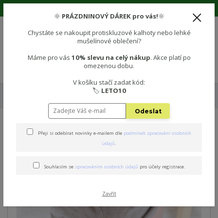
🌞 Prázdninová sleva 10% na vše! Použijte kód: LETO10 🌞
🌞
PRÁZDNINOVÝ DÁREK pro vás!
🌞
Chystáte se nakoupit protiskluzové kalhoty nebo lehké
mušelínové oblečení?
0
0 Kč
Máme pro vás
10% slevu na celý nákup
. Akce platí po
omezenou dobu.
Menu
V košíku stačí zadat kód:
🏷️
LETO10
Úvod
🧦 PROTISKLUZOVÉ PONOŽKY
Protiskluzové dětské ponožky -
MAHAGONOVÁ
Odeslat
Protiskluzové dětské
Přeji si odebírat novinky e-mailem dle
podmínek zpracování osobních
údajů
.
ponožky - MAHAGONOVÁ
Souhlasím se
zpracováním osobních údajů
pro účely registrace.
Zavřít