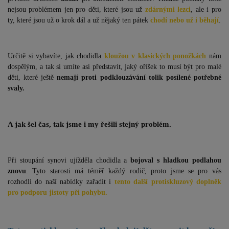
nejsou problémem jen pro děti, které jsou už
zdárnými lezci
, ale i pro
ty, které jsou už o krok dál a už nějaký ten pátek
chodí nebo už i běhají
.
Určitě si vybavíte, jak chodidla
kloužou v klasických ponožkách
nám
dospělým, a tak si umíte asi představit, jaký oříšek to musí být pro malé
děti, které ještě
nemají proti podklouzávání tolik posílené potřebné
svaly.
A jak šel čas, tak jsme i my řešili stejný problém.
Při stoupání synovi ujížděla chodidla a
bojoval s hladkou podlahou
znovu
. Tyto starosti má téměř každý rodič, proto jsme se pro vás
rozhodli do naší nabídky zařadit i
tento další protiskluzový doplněk
pro podporu jistoty při pohybu.