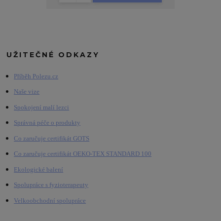
UŽITEČNÉ ODKAZY
Příběh Polezu.cz
Naše vize
Spokojení malí lezci
Správná péče o produkty
Co zaručuje certifikát GOTS
Co zaručuje certifikát OEKO-TEX STANDARD 100
Ekologické balení
Spolupráce s fyzioterapeuty
Velkoobchodní spolupráce