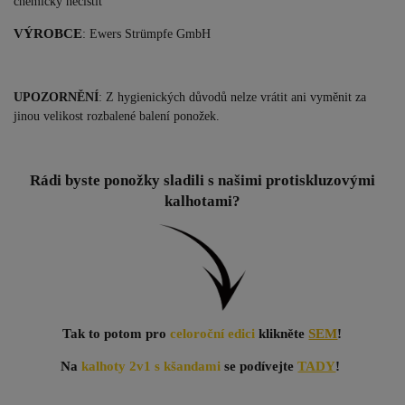
chemicky nečistit
VÝROBCE
: Ewers Str
ümpfe GmbH
UPOZORNĚNÍ
: Z hygienických důvodů nelze vrátit ani vyměnit za
jinou velikost rozbalené balení ponožek.
Rádi byste ponožky sladili s našimi protiskluzovými
kalhotami?
Tak to potom pro
celoroční edici
klikněte
SEM
!
Na
kalhoty 2v1 s kšandami
se podívejte
TADY
!