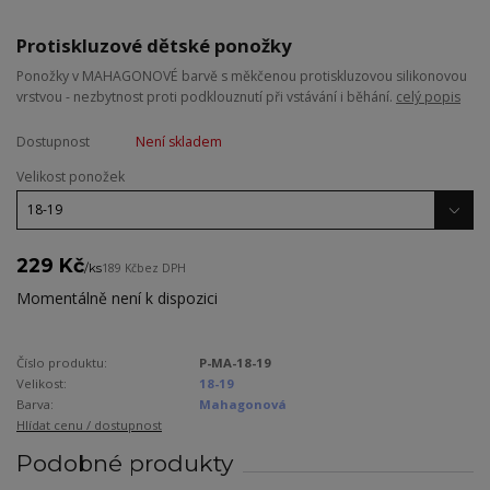
Protiskluzové dětské ponožky
Ponožky v MAHAGONOVÉ barvě s měkčenou protiskluzovou silikonovou
vrstvou - nezbytnost proti podklouznutí při vstávání i běhání.
celý popis
Dostupnost
Není skladem
Velikost ponožek
229 Kč
/
ks
189 Kč
bez DPH
Momentálně není k dispozici
Číslo produktu:
P-MA-18-19
Velikost:
18-19
Barva:
Mahagonová
Hlídat cenu / dostupnost
Podobné produkty