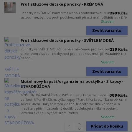
Protiskluzové dětské ponožky - KRÉMOVÁ
Ponožky v KRÉMOVÉ barvě s měkčenou protiskluzovou silikonovou
229 Kč
/
ks
vrstvou - nezbytnost proti podklouznutí při vstávání i běhání.
189 Kč
bez DPH
Skladem
Zvolit variantu
Protiskluzové dětské ponožky - SVĚTLE MODRÁ
Ponožky ve SVĚTLE MODRÉ barvě s měkčenou protiskluzovou
229 Kč
/
ks
silikonovou vrstvou - nezbytnost proti podklouznutí při vstávání i
189 Kč
bez DPH
běhání.
Skladem
Zvolit variantu
Mušelínový kapsář/organizér na postýlku - 3 kapsy -
STARORŮŽOVÁ
MUŠELÍNOVÝ KAPSÁŘ NA POSTÝLKU - se 3 kapsami Barva: starorůžová
389 Kč
/
ks
Velikost: šířka 45x22cm, výška kapsy 17cm, šířka kapsy 15cm, délka
321 Kč
bez DPH
šňůrek 28cm Taky se v tom vidíte? Ukládáte své dítě ke spánku a
hledáte v přítmí zatoulaný dudlík, potřebujete někam postavit
lahvičku s vodou, vyndat krém, zastrči...
Skladem
Přidat do košíku