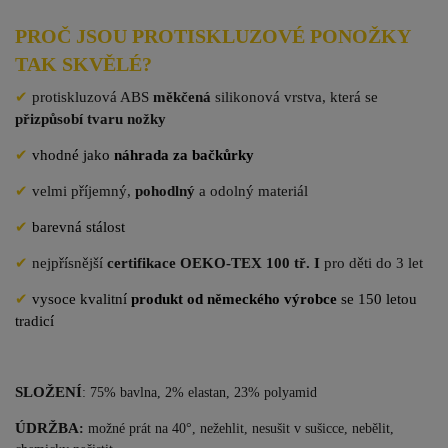
PROČ JSOU PROTISKLUZOVÉ PONOŽKY
TAK SKVĚLÉ?
✔
protiskluzová ABS
měkčená
silikonová vrstva, která se
přizpůsobí tvaru nožky
✔
vhodné jako
náhrada za bačkůrky
✔
velmi příjemný,
pohodlný
a odolný materiál
✔
barevná stálost
✔
nejpřísnější
certifikace OEKO-TEX 100 tř. I
pro děti do 3 let
✔
vysoce kvalitní
produkt od německého výrobce
se 150 letou
tradicí
SLOŽENÍ
: 75% bavlna, 2% elastan, 23% polyamid
ÚDRŽBA
:
možné prát na 40°, nežehlit, nesušit v sušicce, nebělit,