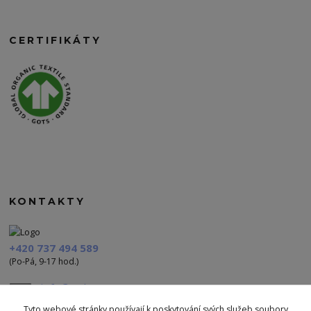
CERTIFIKÁTY
KONTAKTY
+420 737 494 589
(Po-Pá, 9-17 hod.)
info@polezu.cz
Tyto webové stránky používají k poskytování svých služeb soubory