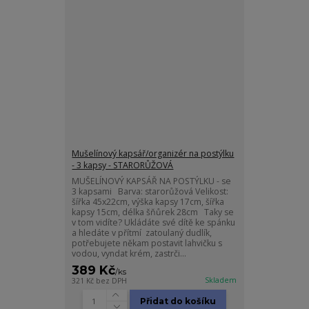
Mušelínový kapsář/organizér na postýlku
- 3 kapsy - STARORŮŽOVÁ
MUŠELÍNOVÝ KAPSÁŘ NA POSTÝLKU - se
3 kapsami Barva: starorůžová Velikost:
šířka 45x22cm, výška kapsy 17cm, šířka
kapsy 15cm, délka šňůrek 28cm Taky se
v tom vidíte? Ukládáte své dítě ke spánku
a hledáte v přítmí zatoulaný dudlík,
potřebujete někam postavit lahvičku s
vodou, vyndat krém, zastrči...
389 Kč
/
ks
Skladem
321 Kč
bez DPH
Přidat do košíku