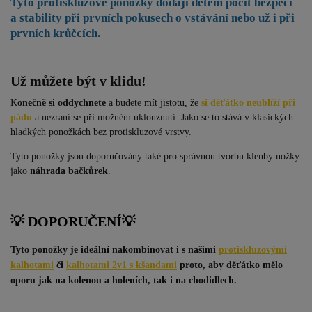
Tyto protiskluzové ponožky dodají
dětem pocit bezpečí
a stability při prvních pokusech o vstávání nebo už i při
prvních krůčcích.
Už můžete být v klidu!
K
onečně si oddychnete
a budete mít jistotu, že
si děťátko neublíží při
pádu
a nezraní se při možném uklouznutí. Jako se to stává v klasických
hladkých ponožkách bez protiskluzové vrstvy.
Tyto ponožky jsou doporučovány také pro správnou tvorbu klenby nožky
jako
náhrada bačkůrek
.
💡 DOPORUČENÍ
💡
Tyto ponožky je ideální nakombinovat i s našimi
protiskluzovými
kalhotami
či
kalhotami 2v1 s kšandami
proto, aby děťátko mělo
oporu jak na kolenou a holeních, tak i na chodidlech.