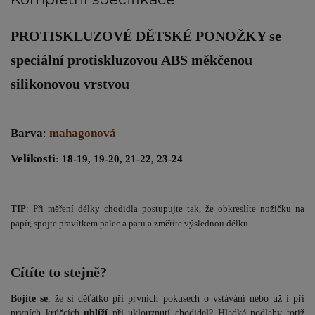
PROTISKLUZOVÉ DĚTSKÉ PONOŽKY
se
speciální protiskluzovou ABS měkčenou
silikonovou vrstvou
Barva
:
mahagonová
Velikosti
: 18-19, 19-20, 21-22, 23-24
TIP
: Při měření délky chodidla postupujte tak, že obkreslíte nožičku na
papír, spojte pravítkem palec a patu a změříte výslednou délku.
Cítíte to stejně?
Bojíte se
, že si děťátko při prvních pokusech o vstávání nebo už i při
prvních krůčcích
ublíží
při uklouznutí chodidel? Hladké podlahy totiž