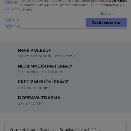
Ponožky ve SVĚTLE RŮŽOVÉ barvě s měkčenou protiskluzovou
229 Kč
/
ks
silikonovou vrstvou - nezbytnost proti podklouznutí při vstávání i
189 Kč
bez DPH
běhání.
Skladem
Zvolit variantu
Nové POLEZU+
Inovovaná protiskluzová vrstva
NEJJEMNĚJŠÍ MATERIÁLY
Pro pocit jako v bavlnce
PRECIZNÍ RUČNÍ PRÁCE
Co kus, to originál
DOPRAVA ZDARMA
už od 1400 Kč
Kompletní specifikace
Související zboží
1