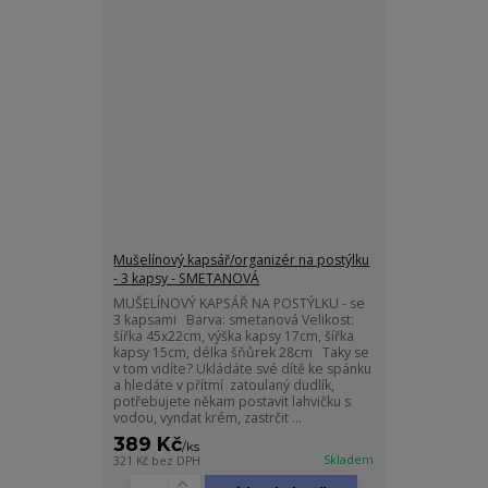
Mušelínový kapsář/organizér na postýlku
- 3 kapsy - SMETANOVÁ
MUŠELÍNOVÝ KAPSÁŘ NA POSTÝLKU - se
3 kapsami Barva: smetanová Velikost:
šířka 45x22cm, výška kapsy 17cm, šířka
kapsy 15cm, délka šňůrek 28cm Taky se
v tom vidíte? Ukládáte své dítě ke spánku
a hledáte v přítmí zatoulaný dudlík,
potřebujete někam postavit lahvičku s
vodou, vyndat krém, zastrčit ...
389 Kč
/
ks
Skladem
321 Kč
bez DPH