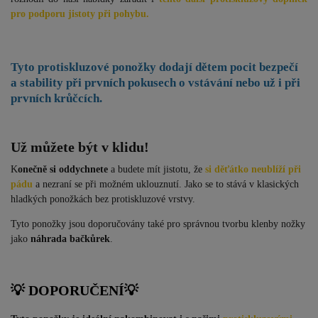
pro podporu jistoty při pohybu.
Tyto protiskluzové ponožky dodají
dětem pocit bezpečí
a stability při prvních pokusech o vstávání nebo už i při
prvních krůčcích.
Už můžete být v klidu!
K
onečně si oddychnete
a budete mít jistotu, že
si děťátko neublíží při
pádu
a nezraní se při možném uklouznutí. Jako se to stává v klasických
hladkých ponožkách bez protiskluzové vrstvy.
Tyto ponožky jsou doporučovány také pro správnou tvorbu klenby nožky
jako
náhrada bačkůrek
.
💡 DOPORUČENÍ
💡