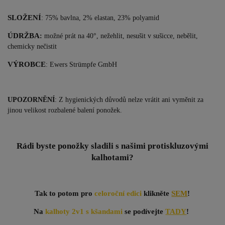
SLOŽENÍ
: 75% bavlna, 2% elastan, 23% polyamid
ÚDRŽBA
:
možné prát na 40°, nežehlit, nesušit v sušicce, nebělit,
chemicky nečistit
VÝROBCE
: Ewers Str
ümpfe GmbH
UPOZORNĚNÍ
: Z hygienických důvodů nelze vrátit ani vyměnit za
jinou velikost rozbalené balení ponožek.
Rádi byste ponožky sladili s našimi protiskluzovými
kalhotami?
Tak to potom pro
celoroční edici
klikněte
SEM
!
Na
kalhoty 2v1 s kšandami
se podívejte
TADY
!