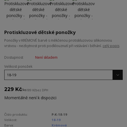
Protiskluzové dětské ponožky
Ponožky v KRÉMOVÉ barvě s měkčenou protiskluzovou silikonovou
vrstvou - nezbytnost proti podklouznutí při vstávání i běhání.
celý popis
Dostupnost
Není skladem
Velikost ponožek
229 Kč
/
ks
189 Kč
bez DPH
Momentálně není k dispozici
Číslo produktu:
P-K-18-19
Velikost:
18-19
Barva:
Krémová