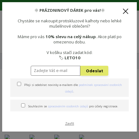
🌞 Prázdninová sleva 10% na vše! Použijte kód: LETO10 🌞
🌞
PRÁZDNINOVÝ DÁREK pro vás!
🌞
Chystáte se nakoupit protiskluzové kalhoty nebo lehké
mušelínové oblečení?
0
0 Kč
Máme pro vás
10% slevu na celý nákup
. Akce platí po
omezenou dobu.
Menu
V košíku stačí zadat kód:
🏷️
LETO10
Úvod
🧦 PROTISKLUZOVÉ PONOŽKY
Protiskluzové dětské ponožky -
KRÉMOVÁ
Odeslat
Protiskluzové dětské
Přeji si odebírat novinky e-mailem dle
podmínek zpracování osobních
údajů
.
ponožky - KRÉMOVÁ
Souhlasím se
zpracováním osobních údajů
pro účely registrace.
Zavřít