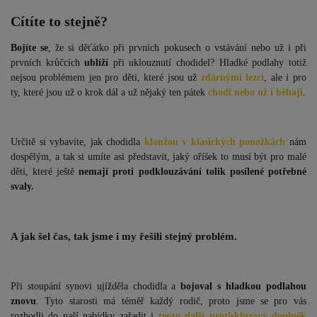
Cítíte to stejně?
Bojíte se
, že si děťátko při prvních pokusech o vstávání nebo už i při
prvních krůčcích
ublíží
při uklouznutí chodidel? Hladké podlahy totiž
nejsou problémem jen pro děti, které jsou už
zdárnými lezci
, ale i pro
ty, které jsou už o krok dál a už nějaký ten pátek
chodí nebo už i běhají
.
Určitě si vybavíte, jak chodidla
kloužou v klasických ponožkách
nám
dospělým, a tak si umíte asi představit, jaký oříšek to musí být pro malé
děti, které ještě
nemají proti podklouzávání tolik posílené potřebné
svaly.
A jak šel čas, tak jsme i my řešili stejný problém.
Při stoupání synovi ujížděla chodidla a
bojoval s hladkou podlahou
znovu
. Tyto starosti má téměř každý rodič, proto jsme se pro vás
rozhodli do naší nabídky zařadit i
tento další protiskluzový doplněk