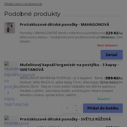
Hlídat cenu / dostupnost
Podobné produkty
Protiskluzové dětské ponožky - MAHAGONOVÁ
Ponožky v MAHAGONOVÉ barvě s měkčenou protiskluzovou
229 Kč
/
ks
silikonovou vrstvou - nezbytnost proti podklouznutí při vstávání i
189 Kč
bez DPH
běhání.
Není skladem
Detail
Mušelínový kapsář/organizér na postýlku - 3 kapsy -
SMETANOVÁ
MUŠELÍNOVÝ KAPSÁŘ NA POSTÝLKU - se 3 kapsami Barva: smetanová
389 Kč
/
ks
Velikost: šířka 45x22cm, výška kapsy 17cm, šířka kapsy 15cm, délka
321 Kč
bez DPH
šňůrek 28cm Taky se v tom vidíte? Ukládáte své dítě ke spánku a
hledáte v přítmí zatoulaný dudlík, potřebujete někam postavit
lahvičku s vodou, vyndat krém, zastrčit ...
Skladem
Přidat do košíku
Protiskluzové dětské ponožky - SVĚTLE RŮŽOVÁ