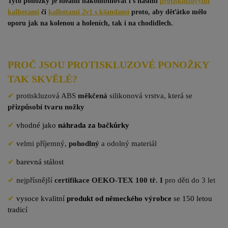
Tyto ponožky je ideální nakombinovat i s našimi
protiskluzovými
kalhotami
či
kalhotami 2v1 s kšandami
proto, aby děťátko mělo
oporu jak na kolenou a holeních, tak i na chodidlech.
PROČ JSOU PROTISKLUZOVÉ PONOŽKY
TAK SKVĚLÉ?
✔
protiskluzová ABS
měkčená
silikonová vrstva, která se
přizpůsobí tvaru nožky
✔
vhodné jako
náhrada za bačkůrky
✔
velmi příjemný,
pohodlný
a odolný materiál
✔
barevná stálost
✔
nejpřísnější
certifikace OEKO-TEX 100 tř. I
pro děti do 3 let
✔
vysoce kvalitní
produkt od německého výrobce
se 150 letou
tradicí