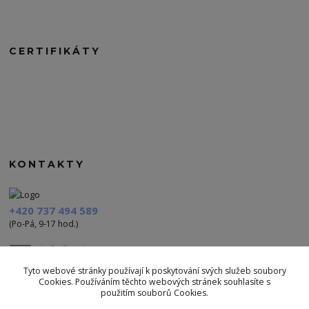
CERTIFIKÁTY
KONTAKTY
+420 737 494 589
(Po-Pá, 9-17 hod.)
info@polezu.cz
Tyto webové stránky používají k poskytování svých služeb soubory
Cookies. Používáním těchto webových stránek souhlasíte s
použitím souborů Cookies.