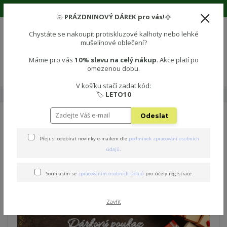
🌞 Prázdninová sleva 10% na vše! Použijte kód: LETO10 🌞
🌞
PRÁZDNINOVÝ DÁREK pro vás!
🌞
Chystáte se nakoupit protiskluzové kalhoty nebo lehké
mušelínové oblečení?
0
0 Kč
Máme pro vás
10% slevu na celý nákup
. Akce platí po
omezenou dobu.
Menu
V košíku stačí zadat kód:
🏷️
LETO10
Úvod
🎁 DÁRKOVÝ POUKAZ 🎄
Dárkový poukaz - v hodnotě 1500 Kč
Odeslat
Dárkový poukaz - v hodnotě
Přeji si odebírat novinky e-mailem dle
podmínek zpracování osobních
1500 Kč
údajů
.
TOP produkt
Souhlasím se
zpracováním osobních údajů
pro účely registrace.
Zavřít