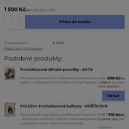
1 500 Kč
/
ks
1 240 Kč
bez DPH
Přidat do košíku
Číslo produktu:
8-1500
Hlídat cenu / dostupnost
Podobné produkty
Protiskluzové dětské ponožky - AUTA
Ponožky s motivem AUT s měkčenou protiskluzovou silikonovou
239 Kč
/
ks
vrstvou - nezbytnost proti podklouznutí při vstávání i běhání.
198 Kč
bez DPH
Není skladem
Detail
POLEZU+ Protiskluzové kalhoty - HOŘČICOVÁ
Nový inovovaný typ našich protiskluzových kalhot v HOŘČICOVÉ barvě
719 Kč
/
ks
- vhodný pro nošení po celý rok. Zdokonalená anti-slip vrstva jako
594 Kč
bez DPH
podpora při lezení i další ochrana kolínek.
skladem