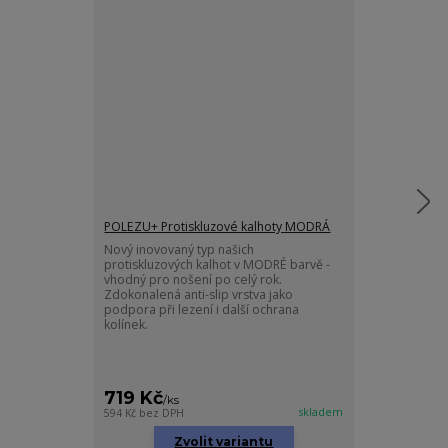
POLEZU+ Protiskluzové kalhoty MODRÁ
POLEZU+ Proti
kšandami 2v1
Nový inovovaný typ našich
protiskluzových kalhot v MODRÉ barvě -
Naše celoročn
vhodný pro nošení po celý rok.
barvě vylepše
Zdokonalená anti-slip vrstva jako
je nastavit na 
podpora při lezení i další ochrana
odepnout.
kolínek.
719 Kč
819 Kč
/
ks
/
ks
skladem
594 Kč
bez DPH
677 Kč
bez DPH
Zvolit variantu
Zv