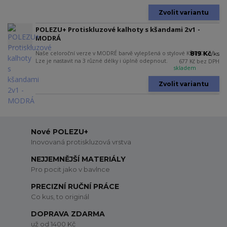
Zvolit variantu
POLEZU+ Protiskluzové kalhoty s kšandami 2v1 -
MODRÁ
Naše celoroční verze v MODRÉ barvě vylepšená o stylové KŠANDY.
819 Kč
/
ks
Lze je nastavit na 3 různé délky i úplně odepnout.
677 Kč
bez DPH
skladem
Zvolit variantu
Nové POLEZU+
Inovovaná protiskluzová vrstva
NEJJEMNĚJŠÍ MATERIÁLY
Pro pocit jako v bavlnce
PRECIZNÍ RUČNÍ PRÁCE
Co kus, to originál
DOPRAVA ZDARMA
už od 1400 Kč