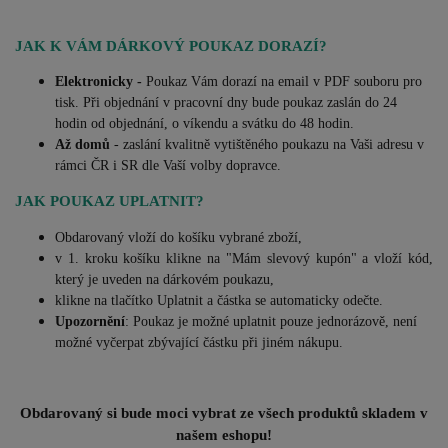
JAK K VÁM DÁRKOVÝ POUKAZ DORAZÍ?
Elektronicky -
Poukaz Vám dorazí na email v PDF souboru pro
tisk. Při objednání v pracovní dny bude poukaz zaslán do 24
hodin od objednání, o víkendu a svátku do 48 hodin.
Až domů
- zaslání kvalitně vytištěného poukazu na Vaši adresu v
rámci ČR i SR dle Vaší volby dopravce.
JAK POUKAZ UPLATNIT?
Obdarovaný vloží do košíku vybrané zboží,
v 1. kroku košíku klikne na "Mám slevový kupón" a vloží kód,
který je uveden na dárkovém poukazu,
klikne na tlačítko Uplatnit a částka se automaticky odečte.
Upozornění
: Poukaz je možné uplatnit pouze jednorázově, není
možné vyčerpat zbývající částku při jiném nákupu.
Obdarovaný si bude moci vybrat ze všech produktů skladem v
našem eshopu!