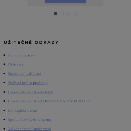
UŽITEČNÉ ODKAZY
Příběh Polezu.cz
Naše vize
Spokojení malí lezci
Správná péče o produkty
Co zaručuje certifikát GOTS
Co zaručuje certifikát OEKO-TEX STANDARD 100
Ekologické balení
Spolupráce s fyzioterapeuty
Velkoobchodní spolupráce