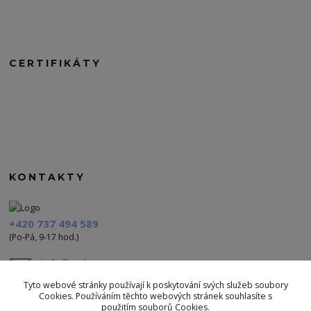
CERTIFIKÁTY
KONTAKTY
+420 737 494 589
(Po-Pá, 9-17 hod.)
info@polezu.cz
Tyto webové stránky používají k poskytování svých služeb soubory
Cookies. Používáním těchto webových stránek souhlasíte s
použitím souborů Cookies.