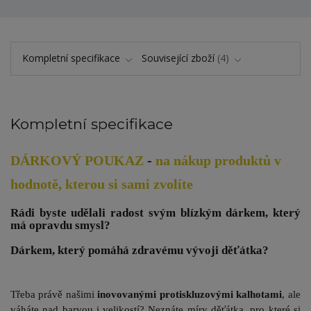
Kompletní specifikace
Související zboží
4
Kompletní specifikace
DÁRKOVÝ POUKAZ
-
na nákup produktů
v
hodnotě, kterou si sami zvolíte
Rádi byste udělali radost svým blízkým dárkem, který
má opravdu smysl?
Dárkem, který pomáhá zdravému vývoji děťátka?
Třeba právě našimi
inovovanými protiskluzovými kalhotami
, ale
váháte nad barvou i velikostí? Neznáte míry děťátka, pro které si