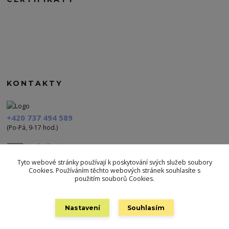
KONTAKTY
+420 737 494 589
(Po-Pá, 9-17 hod.)
info@polezu.cz
Tyto webové stránky používají k poskytování svých služeb soubory
Cookies. Používáním těchto webových stránek souhlasíte s
použitím souborů Cookies.
Nastavení
Souhlasím
Vytvořeno na
Eshop-rychle.cz