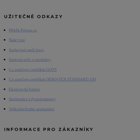
UŽITEČNÉ ODKAZY
Příběh Polezu.cz
Naše vize
Spokojení malí lezci
Správná péče o produkty
Co zaručuje certifikát GOTS
Co zaručuje certifikát OEKO-TEX STANDARD 100
Ekologické balení
Spolupráce s fyzioterapeuty
Velkoobchodní spolupráce
INFORMACE PRO ZÁKAZNÍKY