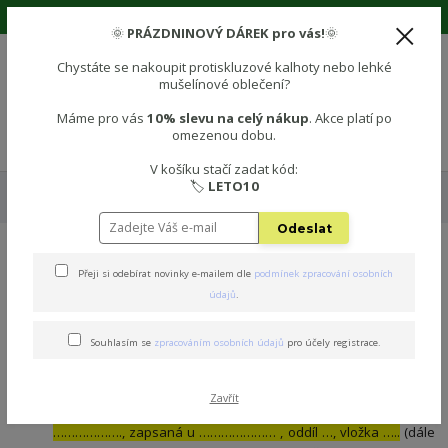
🌞 Prázdninová sleva 10% na vše! Použijte kód: LETO10 🌞
🌞
PRÁZDNINOVÝ DÁREK pro vás!
🌞
Chystáte se nakoupit protiskluzové kalhoty nebo lehké
mušelínové oblečení?
0
0 Kč
Máme pro vás
10% slevu na celý nákup
. Akce platí po
omezenou dobu.
Menu
V košíku stačí zadat kód:
🏷️
LETO10
Úvod
Souhlas se zpracováním osobních údajů pro účely zaslání dotazníku
zákaznické spokojenosti
Odeslat
Souhlas se zpracováním
Přeji si odebírat novinky e-mailem dle
podmínek zpracování osobních
údajů
.
osobních údajů pro účely
zaslání dotazníku zákaznické
Souhlasím se
zpracováním osobních údajů
pro účely registrace.
spokojenosti
Zavřít
Udělujete tímto souhlas ……………..., se sídlem ………………, IČ
………………., zapsaná u ………………… , oddíl …, vložka …..
(dále