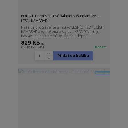
POLEZU+ Protiskluzové kalhoty s kšandami 2v1 -
LESNÍ KAMARÁDI
Naše celoroční verze s motivy LESNÍCH ZVÍŘECÍCH
KAMARÁDŮ vylepšená o stylové KŠANDY. Lze je
nastavit na 3 různé délky i úplně odepnout.
829 Kč
/
ks
Skladem
685 Kč
bez DPH
Přidat do košíku
Novinka