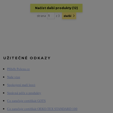
Načíst další produkty (12)
strana
z 3
další
UŽITEČNÉ ODKAZY
Příběh Polezu.cz
Naše vize
Spokojení malí lezci
Správná péče o produkty
Co zaručuje certifikát GOTS
Co zaručuje certifikát OEKO-TEX STANDARD 100