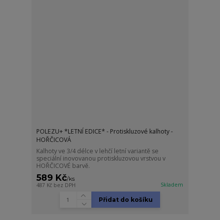
POLEZU+ *LETNÍ EDICE* - Protiskluzové kalhoty -
HOŘČICOVÁ
Kalhoty ve 3/4 délce v lehčí letní variantě se
speciální inovovanou protiskluzovou vrstvou v
HOŘČICOVÉ barvě.
589 Kč
/
ks
Skladem
487 Kč
bez DPH
Přidat do košíku