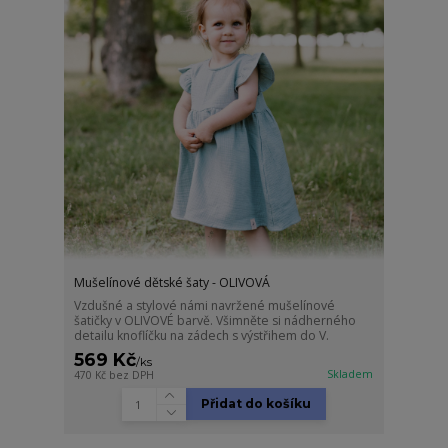
Mušelínové dětské šaty - OLIVOVÁ
Vzdušné a stylové námi navržené mušelínové
šatičky v OLIVOVÉ barvě. Všimněte si nádherného
detailu knoflíčku na zádech s výstřihem do V.
569 Kč
/
ks
Skladem
470 Kč
bez DPH
Přidat do košíku