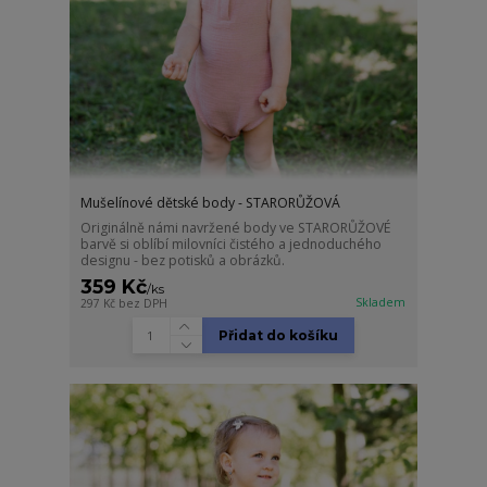
Mušelínové dětské body - STARORŮŽOVÁ
Originálně námi navržené body ve STARORŮŽOVÉ
barvě si oblíbí milovníci čistého a jednoduchého
designu - bez potisků a obrázků.
359 Kč
/
ks
Skladem
297 Kč
bez DPH
Přidat do košíku