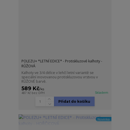
POLEZU+ *LETNÍ EDICE* - Protiskluzové kalhoty -
RŮŽOVÁ
Kalhoty ve 3/4 délce v lehčí letní variantě se
speciální inovovanou protiskluzovou vrstvou v
RŮŽOVÉ barvě.
589 Kč
/
ks
Skladem
487 Kč
bez DPH
Přidat do košíku
Novinka