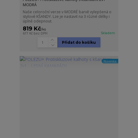
MODRÁ
Naše celoroční verze v MODRÉ barvě vylepšená o
stylové KŠANDY. Lze je nastavit na 3 různé délky i
úplně odepnout.
819 Kč
/
ks
Skladem
677 Kč
bez DPH
Přidat do košíku
Novinka