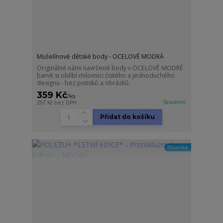
Mušelínové dětské body - OCELOVĚ MODRÁ
Originálně námi navržené body v OCELOVĚ MODRÉ
barvě si oblíbí milovníci čistého a jednoduchého
designu - bez potisků a obrázků.
359 Kč
/
ks
Skladem
297 Kč
bez DPH
Přidat do košíku
Novinka