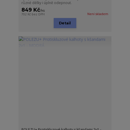
různé délky i úplně odepnout.
849 Kč
/
ks
Není skladem
702 Kč
bez DPH
Detail
POLEZU+ Protiskluzové kalhoty s kšandami 2v1 -