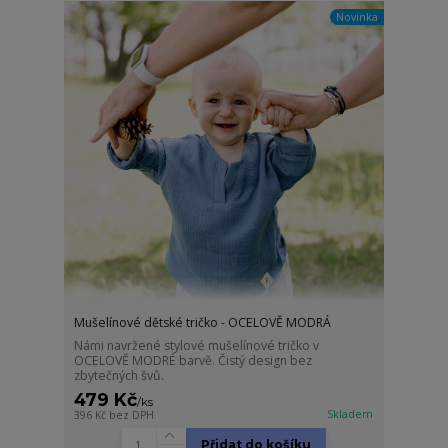
Novinka
Mušelínové dětské tričko - OCELOVĚ MODRÁ
Námi navržené stylové mušelínové tričko v
OCELOVĚ MODRÉ barvě. Čistý design bez
zbytečných švů.
479 Kč
/
ks
Skladem
396 Kč
bez DPH
Přidat do košíku