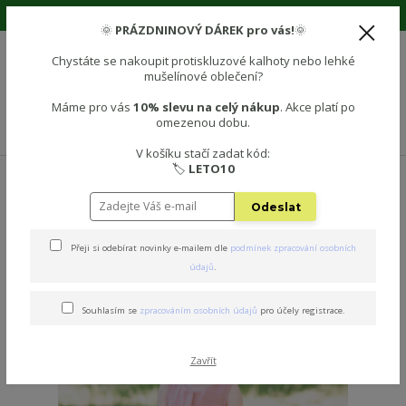
🌞 Prázdninová sleva 10% na vše! Použijte kód: LETO10 🌞
🌞
PRÁZDNINOVÝ DÁREK pro vás!
🌞
Chystáte se nakoupit protiskluzové kalhoty nebo lehké
mušelínové oblečení?
0
0 Kč
Máme pro vás
10% slevu na celý nákup
. Akce platí po
omezenou dobu.
Menu
V košíku stačí zadat kód:
🏷️
LETO10
Velikost: 80
Odeslat
Přeji si odebírat novinky e-mailem dle
podmínek zpracování osobních
strana
z 3
další
údajů
.
Souhlasím se
zpracováním osobních údajů
pro účely registrace.
Zavřít