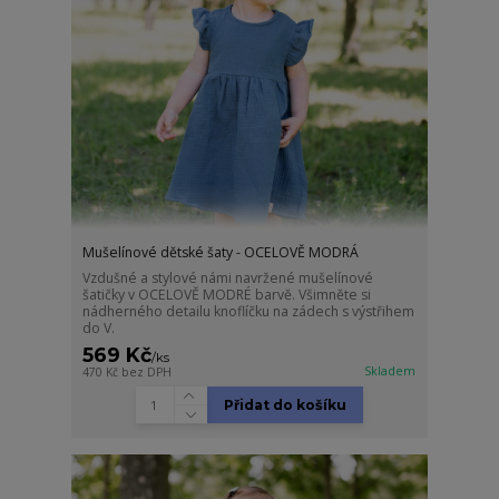
Mušelínové dětské šaty - OCELOVĚ MODRÁ
Vzdušné a stylové námi navržené mušelínové
šatičky v OCELOVĚ MODRÉ barvě. Všimněte si
nádherného detailu knoflíčku na zádech s výstřihem
do V.
569 Kč
/
ks
Skladem
470 Kč
bez DPH
Přidat do košíku