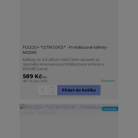
POLEZU+ *LETNÍ EDICE* - Protiskluzové kalhoty -
MODRÁ
Kalhoty ve 3/4 délce v lehčí letní variantě se
speciální inovovanou protiskluzovou vrstvou v
MODRÉ barvě.
589 Kč
/
ks
Skladem
487 Kč
bez DPH
Přidat do košíku
Novinka